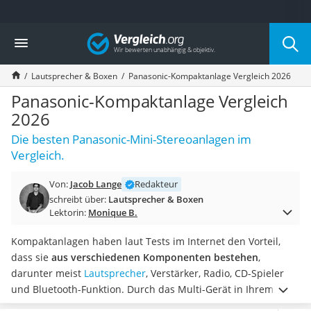
Die beliebtesten Vergleiche nach Kategorie
Vergleich
Elektronik
Powerstation
Lautsprecher & Boxen
Panasonic-Kompaktanlage Vergleich 2026
Monitor 32 Zoll 4K
Fernseher
Panasonic-Kompaktanlage Vergleich
Drucker
2026
Desktop-PC
Die besten Panasonic-Mini-Stereoanlagen im
Monitor
Vergleich.
Diascanner
Laser-Multifunktionsdrucker
Von:
Jacob Lange
Redakteur
Powerline-Adapter
schreibt über:
Lautsprecher & Boxen
Powerstation mit Solarpanel
Lektorin:
Monique B.
Gaming-PC
Soundbar
Kompaktanlagen haben laut Tests im Internet den Vorteil,
17-Zoll-Laptop
dass sie
aus verschiedenen Komponenten bestehen
,
Satellitenschüssel
darunter meist
Lautsprecher
, Verstärker, Radio, CD-Spieler
Gaming-Headset
und Bluetooth-Funktion. Durch das Multi-Gerät in Ihrem
Schnurloses Telefon
Wohnzimmer können Sie deutlich an Platz sparen. Für