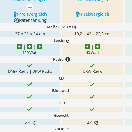
mehr anzeigen
Preis­vergleich
Preis­vergleich
Ratenzahlung
Maße (L x B x H)
27 x 21 x 24 cm
10,2 x 42 x 22,5 cm
Leistung
120 Watt
40 Watt
Radio
DAB+-Radio | UKW-Radio
UKW-Radio
CD
Bluetooth
USB
Gewicht
5,4 kg
2,4 kg
Vorteile