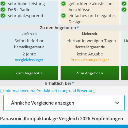
sehr hohe Leistung
geflochtene akustische
DAB+ Radio
Anschlüsse
sehr platzsparend
einfaches und elegantes
Design
Zu den Angeboten
*
Lieferzeit
Lieferzeit
Sofort lieferbar
Lieferbar in wenigen Tagen
L
Herstellergarantie
Herstellergarantie
2 Jahre
keine Angabe
Vergleichssieger
Preis-Leistungs-Sieger
Zum Angebot »
Zum Angebot »
Erhältlich bei
*
ⓘ Informationen zur Produktsortierung und Bewertung
Ähnliche Vergleiche anzeigen
Panasonic-Kompaktanlage Vergleich 2026 Empfehlungen