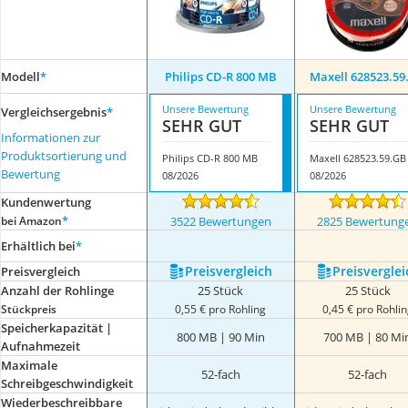
Modell
*
Philips CD-R 800 MB
Maxell 628523.59
Unsere Bewertung
Unsere Bewertung
Vergleichsergebnis
*
SEHR GUT
SEHR GUT
Informationen zur
Produktsortierung und
Philips CD-R 800 MB
Maxell 628523.59.GB
Bewertung
08/2026
08/2026
Kundenwertung
*
bei Amazon
3522 Bewertungen
2825 Bewertung
Erhältlich bei
*
Preis­vergleich
Preis­verglei
Preis­vergleich
Anzahl der Rohlinge
25 Stück
25 Stück
Stückpreis
0,55 € pro Rohling
0,45 € pro Rohli
Speicherkapazität |
800 MB | 90 Min
700 MB | 80 Mi
Aufnahmezeit
Maximale
52-fach
52-fach
Schreibgeschwindigkeit
Wiederbeschreibbare