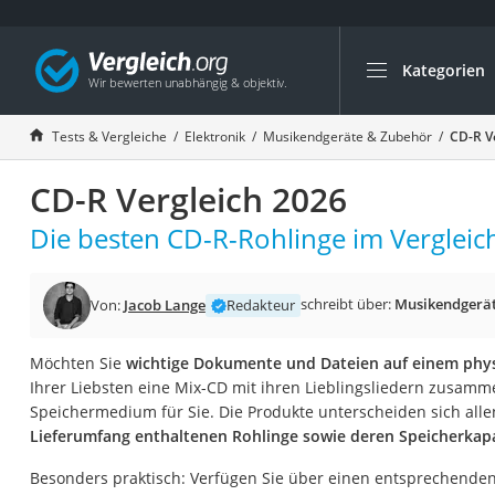
Kategorien
Die beliebtesten V
Elektronik
Tests & Vergleiche
Elektronik
Musikendgeräte & Zubehör
CD-R V
Powerstation
CD-R Vergleich 2026
Monitor 32 Zoll 4K
Fernseher
Die besten CD-R-Rohlinge im Vergleic
Drucker
Desktop-PC
schreibt über:
Musikendgerät
Von:
Jacob Lange
Redakteur
Monitor
Möchten Sie
wichtige Dokumente und Dateien auf einem phys
Diascanner
Ihrer Liebsten eine Mix-CD mit ihren Lieblingsliedern zusammen
Laser-Multifunkti
Speichermedium für Sie. Die Produkte unterscheiden sich alle
Lieferumfang enthaltenen Rohlinge sowie deren Speicherkapa
Powerline-Adapter
Powerstation mit 
Besonders praktisch: Verfügen Sie über einen entsprechende