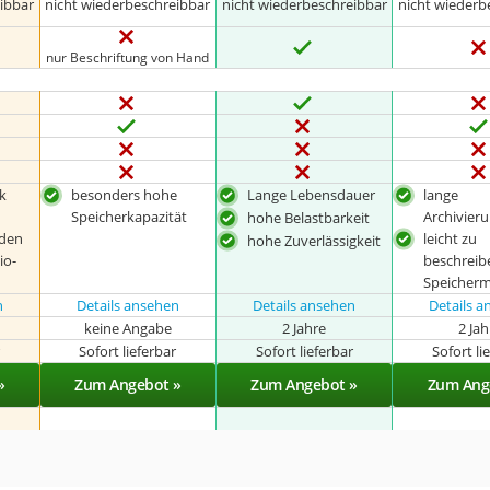
ibbar
nicht wiederbeschreibbar
nicht wiederbeschreibbar
nicht wiederb
nur Beschriftung von Hand
k
besonders hohe
Lange Lebensdauer
lange
Speicherkapazität
Archivier
hohe Belastbarkeit
 den
leicht zu
hohe Zuverlässigkeit
io-
beschrei
Speicher
n
Details ansehen
Details ansehen
Details 
keine Angabe
2 Jahre
2 Ja
r
Sofort lieferbar
Sofort lieferbar
Sofort li
»
Zum Angebot »
Zum Angebot »
Zum Ang