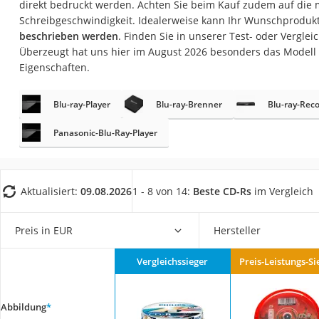
direkt bedruckt werden. Achten Sie beim Kauf zudem auf die
Gaming-PC
Schreibgeschwindigkeit. Idealerweise kann Ihr Wunschproduk
Soundbar
beschrieben werden
. Finden Sie in unserer Test- oder Verglei
Überzeugt hat uns hier im August 2026 besonders das Modell
17-Zoll-Laptop
Eigenschaften.
Satellitenschüssel
Gaming-Headset
Blu-ray-Player
Blu-ray-Brenner
Blu-ray-Rec
Schnurloses Telef
Panasonic-Blu-Ray-Player
Tablets unter 200 
Ladekabel Typ 2 S
Aktualisiert:
09.08.2026
1 - 8 von 14:
Beste CD-Rs
im Vergleich
Lichtwecker
Acer Aspire
Preis in EUR
Hersteller
Service
Vergleichssieger
Preis-Leistungs-Si
Abbildung
*