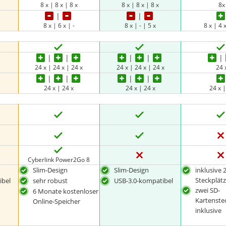
8 x | 8 x | 8 x
8 x | 8 x | 8 x
8x
8 x | 6 x | -
8 x | - | 5 x
8 x | 4 
24 x | 24 x | 24 x
24 x | 24 x | 24 x
24 
24 x | 24 x
24 x | 24 x
24 x |
Cyberlink Power2Go 8
Slim-Design
Slim-Design
inklusive 
Steckplät
ibel
sehr robust
USB-3.0-kompatibel
zwei SD-
6 Monate kostenloser
Kartenste
Online-Speicher
inklusive