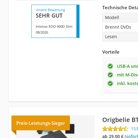
Technische Deta
Unsere Bewertung
SEHR GUT
Modell
Intenso EOD 400D Slim
Brennt DVDs
08/2026
Lesen
Vorteile
USB-A un
mit M-Dis
inkl. kos
Origbelie B
Preis-Leistungs-Sieger
15
ab 29,00 €
(
Sofor