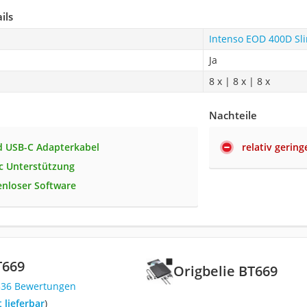
ils
Intenso EOD 400D Sl
Ja
8 x | 8 x | 8 x
Nachteile
d USB-C Adapterkabel
relativ gerin
c Unterstützung
tenloser Software
T669
Origbelie BT669
336 Bewertungen
t lieferbar
)