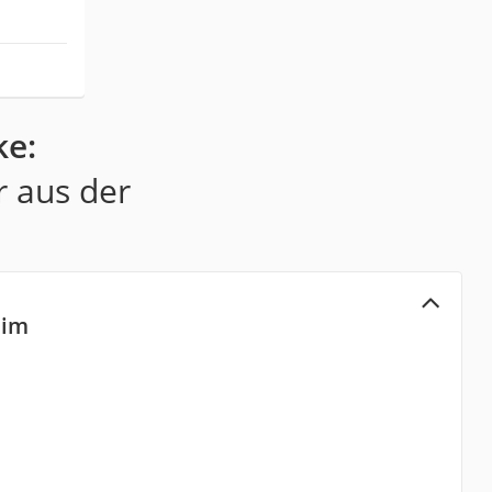
ke:
r aus der
lim