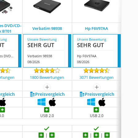
nes DVD/CD-
Verbatim 98938
Hp F6V97AA
Ori
 ‎BT01
tung
Unsere Bewertung
Unsere Bewertung
Unsere
UT
SEHR GUT
SEHR GUT
SEH
Nolyth Externes DVD/CD-Laufwerk ‎BT01
Verbatim 98938
Hp F6V97AA
Origbe
08/2026
08/2026
08/202
rtungen
1800 Bewertungen
3071 Bewertungen
3451
mehr anzeigen
mehr anzeigen
ergleich
Preis­vergleich
Preis­vergleich
P
3.0
USB 2.0
USB 2.0