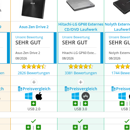
Hitachi-LG GP60 Externes
Nolyth Exter
9
Asus Zen Drive 2
CD/DVD Laufwerk
Laufwerk
Unsere Bewertung
Unsere Bewertung
Unsere Bewer
SEHR GUT
SEHR GUT
SEHR G
Asus Zen Drive 2
Hitachi-LG GP60 Externes CD/DVD Laufwerk
08/2026
08/2026
08/2026
gen
2826 Bewertungen
3381 Bewertungen
1744 Bewe
mehr anzeigen
mehr anzeigen
ch
Preis­vergleich
Preis­vergleich
Preis­v
USB 2.0
USB 3.0
USB 