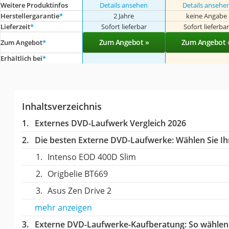
Weitere Produktinfos
Details ansehen
Details ansehe
Herstellergarantie
*
2 Jahre
keine Angabe
Lieferzeit
*
Sofort lieferbar
Sofort lieferba
Zum Angebot »
Zum Angebot 
Zum Angebot
*
Erhältlich bei
*
Inhaltsverzeichnis
Externes DVD-Laufwerk Vergleich 2026
Die besten Externe DVD-Laufwerke:
Wählen Sie Ihr
Intenso EOD 400D Slim
Origbelie BT669
Asus Zen Drive 2
mehr anzeigen
Externe DVD-Laufwerke-Kaufberatung
: So wählen