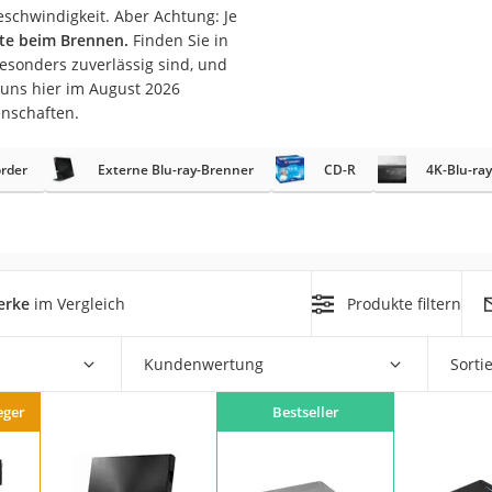
schwindigkeit. Aber Achtung: Je
ate beim Brennen.
Finden Sie in
esonders zuverlässig sind, und
 uns hier im August 2026
enschaften.
order
Externe Blu-ray-Brenner
CD-R
4K-Blu-ray
on
Euro
chuko
erke
im Vergleich
Produkte filtern
Kundenwertung
Sorti
eger
Bestseller