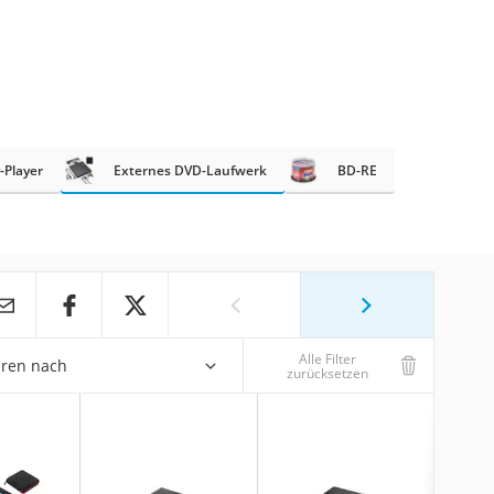
-Player
Externes DVD-Laufwerk
BD-RE
Alle Filter
eren nach
zurücksetzen