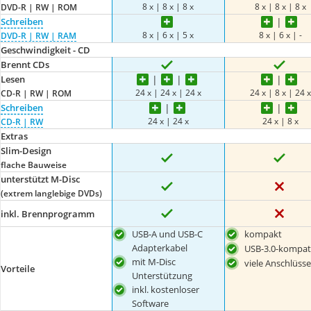
8 x | 8 x | 8 x
8 x | 8 x | 8 x
DVD-R | RW | ROM
Schreiben
8 x | 6 x | 5 x
8 x | 6 x | -
DVD-R | RW | RAM
Geschwindigkeit - CD
Brennt CDs
Lesen
24 x | 24 x | 24 x
24 x | 8 x | 24 x
CD-R | RW | ROM
Schreiben
24 x | 24 x
24 x | 8 x
CD-R | RW
Extras
Slim-Design
flache Bauweise
unterstützt M-Disc
(extrem langlebige DVDs)
inkl. Brennprogramm
USB-A und USB-C
kompakt
Adapterkabel
USB-3.0-kompat
mit M-Disc
viele Anschlüsse
Vorteile
Unterstützung
inkl. kostenloser
Software