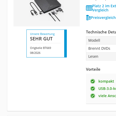
Platz 2 im E
Vergleich
Preisvergleic
Technische Deta
Unsere Bewertung
SEHR GUT
Modell
Origbelie BT669
Brennt DVDs
08/2026
Lesen
Vorteile
kompakt
USB-3.0-k
viele Ans