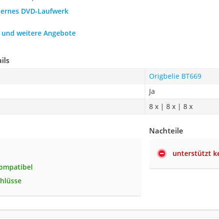
xternes DVD-Laufwerk
h und weitere Angebote
ils
Origbelie BT669
Ja
8 x | 8 x | 8 x
Nachteile
unterstützt k
ompatibel
chlüsse