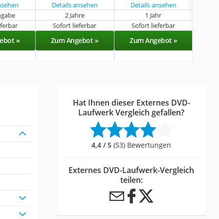
ansehen
Details ansehen
Details ansehen
ngabe
2 Jahre
1 Jahr
k
eferbar
Sofort lieferbar
Sofort lieferbar
Sof
ebot »
Zum Angebot »
Zum Angebot »
Zu
Hat Ihnen dieser Externes DVD-
Laufwerk Vergleich gefallen?
4,4 / 5
(53) Bewertungen
Externes DVD-Laufwerk-Vergleich
teilen: