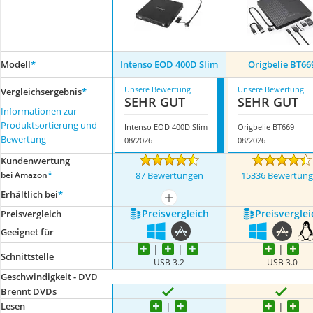
Modell
*
Intenso EOD 400D Slim
Origbelie BT66
Unsere Bewertung
Unsere Bewertung
Vergleichsergebnis
*
SEHR GUT
SEHR GUT
Informationen zur
Produktsortierung und
Intenso EOD 400D Slim
Origbelie BT669
Bewertung
08/2026
08/2026
Kundenwertung
*
bei Amazon
87 Bewertungen
15336 Bewertun
Erhältlich bei
*
mehr anzeigen
Preis­vergleich
Preis­verglei
Preis­vergleich
Geeignet für
Schnittstelle
USB 3.2
USB 3.0
Geschwindigkeit - DVD
Brennt DVDs
Lesen