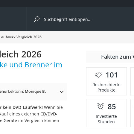
ergleiche nach Kategorie
Laufwerk Vergleich 2026
eich 2026
Fakten zum 
ke und Brenner im
101
Recherchierte
Produkte
ehör
Lektorin:
Monique B.
85
ar kein DVD-Laufwerk!
Wenn Sie
onsdrucker
 Kauf eines externen CD/DVD-
Investierte
le Geräte im Vergleich können
Stunden
Solarpanel