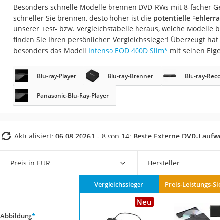
Gaming-PC
Besonders schnelle Modelle brennen DVD-RWs mit 8-facher Ge
schneller Sie brennen, desto höher ist die
potentielle Fehlerr
Soundbar
unserer Test- bzw. Vergleichstabelle heraus, welche Modelle b
17-Zoll-Laptop
finden Sie Ihren persönlichen Vergleichssieger! Überzeugt hat
besonders das Modell
Intenso EOD 400D Slim
*
mit seinen Eig
Satellitenschüssel
Gaming-Headset
Blu-ray-Player
Blu-ray-Brenner
Blu-ray-Rec
Schnurloses Telef
Panasonic-Blu-Ray-Player
Tablets unter 200 
Ladekabel Typ 2 S
Lichtwecker
Aktualisiert:
06.08.2026
1 - 8 von 14:
Beste Externe DVD-Laufw
Acer Aspire
Preis in EUR
Hersteller
Service
Vergleichssieger
Preis-Leistungs-Si
Neu
Abbildung
*