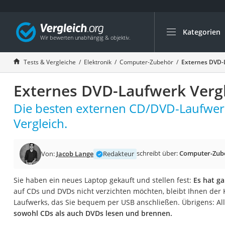
Kategorien
Die beliebtesten V
Elektronik
Tests & Vergleiche
Elektronik
Computer-Zubehör
Externes DVD-
Powerstation
Externes DVD-Laufwerk Vergl
Monitor 32 Zoll 4K
Fernseher
Die besten externen CD/DVD-Laufwer
Drucker
Vergleich.
Desktop-PC
Monitor
schreibt über:
Computer-Zub
Von:
Jacob Lange
Redakteur
Diascanner
Sie haben ein neues Laptop gekauft und stellen fest:
Es hat g
Laser-Multifunkti
auf CDs und DVDs nicht verzichten möchten, bleibt Ihnen der
Powerline-Adapter
Laufwerks, das Sie bequem per USB anschließen. Übrigens: Al
sowohl CDs als auch DVDs lesen und brennen.
Powerstation mit 