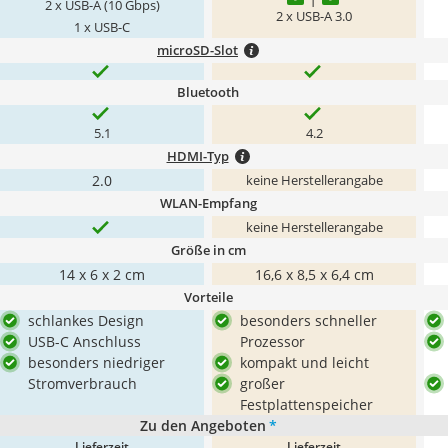
2 x USB-A (10 Gbps)
2 x USB-A 3.0
1 x USB-C
microSD-Slot
Bluetooth
5.1
4.2
HDMI-Typ
2.0
keine Herstellerangabe
WLAN-Empfang
keine Herstellerangabe
Größe in cm
‎14 x 6 x 2 cm
16,6 x 8,5 x 6,4 cm
Vorteile
schlankes Design
besonders schneller
USB-C Anschluss
Prozessor
besonders niedriger
kompakt und leicht
Stromverbrauch
großer
Festplattenspeicher
Zu den Angeboten
*
Lieferzeit
Lieferzeit