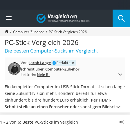
Die beliebtesten Vergleiche nach Kategorie
Vergleich
Elektronik
Powerstation
Computer-Zubehör
PC-Stick Vergleich 2026
Monitor 32 Zoll 4K
Fernseher
PC-Stick Vergleich 2026
Drucker
Die besten Computer-Sticks im Vergleich.
Desktop-PC
Monitor
Von:
Jacob Lange
Redakteur
Diascanner
schreibt über:
Computer-Zubehör
Laser-Multifunktionsdrucker
Lektorin:
Nele B.
Powerline-Adapter
Powerstation mit Solarpanel
Ein kompletter Computer im USB-Stick-Format ist schon lange
Gaming-PC
keine Zukunftsvision mehr, sondern bereits für etwa
Soundbar
einhundert bis dreihundert Euro erhältlich.
Per HDMI-
17-Zoll-Laptop
Schnittstelle an einen Fernseher oder sonstigem Bildschirm
Satellitenschüssel
angeschlossen
, leistet er alles, was ein Computer auch leisten
Gaming-Headset
kann.
Wählen Sie anhand unserer Test- bzw.
1 - 2 von 6:
Beste PC-Sticks
im Vergleich
Schnurloses Telefon
Vergleichstabelle jetzt ein Modell mit
ausreichend