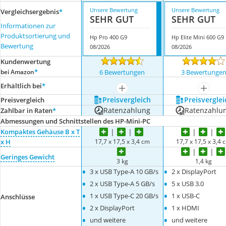
Unsere Bewertung
Unsere Bewertung
Vergleichsergebnis
*
SEHR GUT
SEHR GUT
Informationen zur
Produktsortierung und
Hp Pro 400 G9
Hp Elite Mini 600 G9
Bewertung
08/2026
08/2026
Kundenwertung
*
bei Amazon
6 Bewertungen
3 Bewertunge
Erhältlich bei
*
mehr anzeigen
mehr a
Preis­vergleich
Preis­verglei
Preis­vergleich
Ratenzahlung
Ratenzahlu
Zahlbar in Raten
*
Abmessungen und Schnittstellen des HP-Mini-PC
Kompaktes Gehäuse B x T
17,7 x 17,5 x 3,4 cm
17,7 x 17,5 x 3,4 
x H
Geringes Gewicht
3 kg
1,4 kg
•
•
3 x USB Type-A 10 GB/s
2 x DisplayPort
•
•
2 x USB Type-A 5 GB/s
5 x USB 3.0
•
•
1 x USB Type-C 20 GB/s
1 x USB-C
Anschlüsse
•
•
2 x DisplayPort
1 x HDMI
•
•
und weitere
und weitere