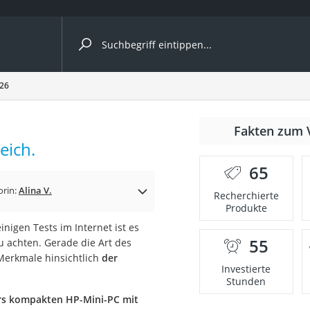
ergleiche nach Kategorie
026
Fakten zum 
eich.
65
orin:
Alina V.
Recherchierte
Produkte
inigen Tests im Internet ist es
55
u achten. Gerade die Art des
onsdrucker
Merkmale hinsichtlich
der
Investierte
Stunden
Solarpanel
s kompakten HP-Mini-PC mit