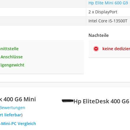
Hp Elite Mini 600 G9
2 x DisplayPort
Intel Core i5-13500T
Nachteile
nittstelle
keine dedizie
e Anschlüsse
Eigengewicht
k 400 G6 Mini
Hp EliteDesk 400 G6
 Bewertungen
ort lieferbar
)
-Mini-PC Vergleich