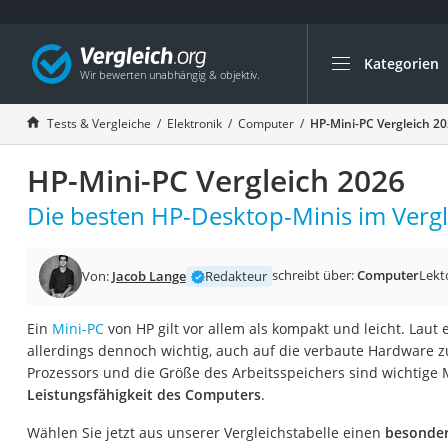
Kategorien
Die beliebtesten V
Elektronik
Tests & Vergleiche
Elektronik
Computer
HP-Mini-PC Vergleich 2
Powerstation
HP-Mini-PC Vergleich 2026
Monitor 32 Zoll 4K
Fernseher
Die besten HP-Desktop-Minis im Vergl
Drucker
Desktop-PC
schreibt über:
Computer
Lekt
Von:
Jacob Lange
Redakteur
Monitor
Ein
Mini-PC
von HP gilt vor allem als kompakt und leicht. Laut e
Diascanner
allerdings dennoch wichtig, auch auf die verbaute Hardware z
Laser-Multifunkti
Prozessors und die Größe des Arbeitsspeichers sind wichtige 
Leistungsfähigkeit des Computers
.
Powerline-Adapter
Powerstation mit 
Wählen Sie jetzt aus unserer Vergleichstabelle einen
besonder