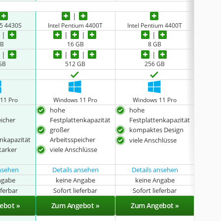
i5 4430S
Intel Pentium 4400T
Intel Pentium 4400T
Inte
GB
16 GB
8 GB
GB
512 GB
256 GB
11 Pro
Windows 11 Pro
Windows 11 Pro
Wi
hohe
hohe
ger
eicher
Festplattenkapazität
Festplattenkapazität
hoh
großer
kompaktes Design
Fest
enkapazität
Arbeitsspeicher
viele Anschlüsse
kom
tarker
viele Anschlüsse
ansehen
Details ansehen
Details ansehen
ngabe
keine Angabe
keine Angabe
k
eferbar
Sofort lieferbar
Sofort lieferbar
Sof
ebot »
Zum Angebot »
Zum Angebot »
Zu