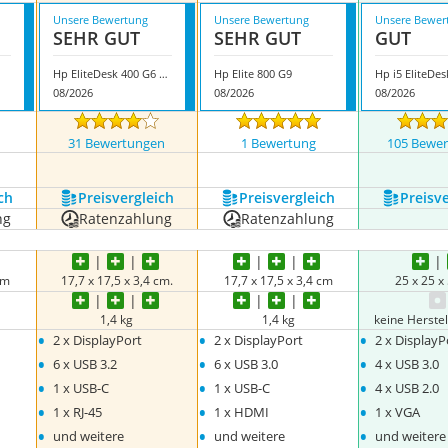
Unsere Bewertung
Unsere Bewertung
Unsere Bewer
SEHR GUT
SEHR GUT
GUT
Hp EliteDesk 400 G6 Mini
Hp Elite 800 G9
Hp i5 EliteDe
08/2026
08/2026
08/2026
n
31 Bewertungen
1 Bewertung
105 Bewe
nzeigen
ch
Preis­vergleich
Preis­vergleich
Preis­v
ng
Ratenzahlung
Ratenzahlung
cm
17,7 x 17,5 x 3,4 cm.
17,7 x 17,5 x 3,4 cm
25 x 25 x
1,4 kg
1,4 kg
keine Herste
•
•
•
2 x DisplayPort
2 x DisplayPort
2 x DisplayP
•
•
•
6 x USB 3.2
6 x USB 3.0
4 x USB 3.0
•
•
•
1 x USB-C
1 x USB-C
4 x USB 2.0
•
•
•
1 x RJ-45
1 x HDMI
1 x VGA
•
•
•
und weitere
und weitere
und weitere