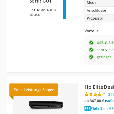
SEHR GUT
Modell
Hp Elite Mini 600 G9
Anschlüsse
08/2026
Prozessor
Vorteile
USB-C-Sch
sehr viel
geringes 
Hp EliteDes
Preis-Leistungs-Sieger
31
ab 347,00 €
(
Sof
Platz 3 im HP