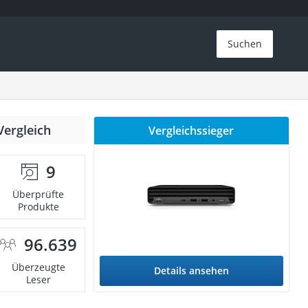
Suchen
Vergleich
Vergleichssieger
9
Überprüfte
Produkte
96.639
Überzeugte
Details ansehen
Leser