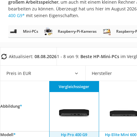
großem Arbeitsspeicher
, um auch mit einem kleinen Rechne
Gaming-PC
bearbeiten zu können. Überzeugt hat uns hier im August 202
Soundbar
400 G9
*
mit seinen Eigenschaften.
17-Zoll-Laptop
Mini-PCs
Raspberry-Pi-Kameras
Raspberry-P
Satellitenschüssel
Gaming-Headset
Schnurloses Telef
Aktualisiert:
08.08.2026
1 - 8 von 9:
Beste HP-Mini-PCs
im Vergl
Tablets unter 200 
Ladekabel Typ 2 S
Preis in EUR
Hersteller
Lichtwecker
Vergleichssieger
Acer Aspire
Service
Abbildung
*
Modell
*
Hp Pro 400 G9
Hp Elite Mini 600