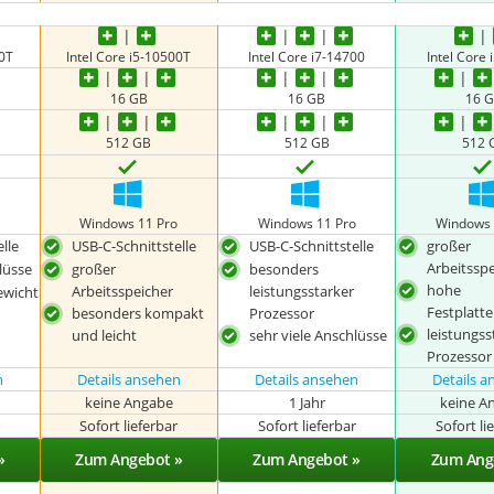
00T
Intel Core i5-10500T
Intel Core i7-14700
Intel Core 
16 GB
16 GB
16 
512 GB
512 GB
512 
o
Windows 11 Pro
Windows 11 Pro
Windows 
lle
USB-C-Schnittstelle
USB-C-Schnittstelle
großer
Arbeitssp
lüsse
großer
besonders
hohe
Arbeitsspeicher
leistungsstarker
ewicht
Festplatt
besonders kompakt
Prozessor
leistungss
und leicht
sehr viele Anschlüsse
Prozessor
n
Details ansehen
Details ansehen
Details 
keine Angabe
1 Jahr
keine A
r
Sofort lieferbar
Sofort lieferbar
Sofort li
»
Zum Angebot »
Zum Angebot »
Zum Ang