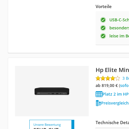
Vorteile
USB-C-Sch
besonders
leise im B
Hp Elite Min
3 
ab 819,00 €
(
Sof
Platz 2 im HP
Preisvergleic
Technische Deta
Unsere Bewertung