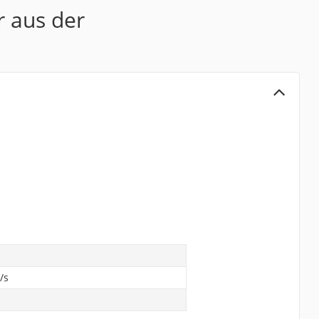
r aus der
/s