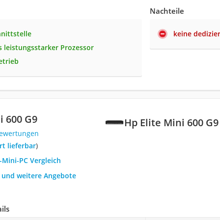
Nachteile
nittstelle
keine dedizie
 leistungsstarker Prozessor
etrieb
i 600 G9
Hp Elite Mini 600 G9
Bewertungen
ort lieferbar
)
-Mini-PC Vergleich
h und weitere Angebote
ils