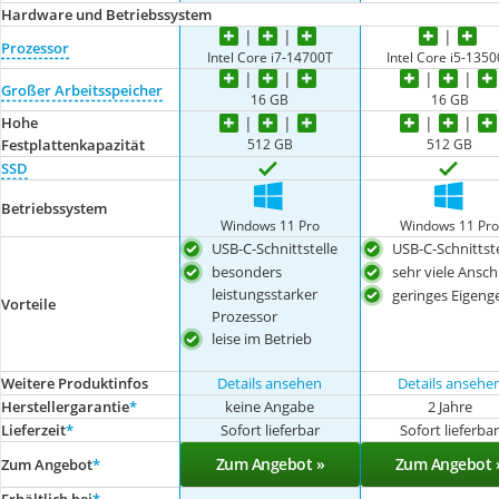
Hardware und Betriebssystem
Prozessor
Intel Core i7-14700T
Intel Core i5-135
Großer Arbeitsspeicher
16 GB
16 GB
Hohe
512 GB
512 GB
Festplattenkapazität
SSD
Betriebssystem
Windows 11 Pro
Windows 11 Pr
USB-C-Schnittstelle
USB-C-Schnittste
besonders
sehr viele Ansch
leistungsstarker
geringes Eigeng
Vorteile
Prozessor
leise im Betrieb
Weitere Produktinfos
Details ansehen
Details ansehe
Herstellergarantie
*
keine Angabe
2 Jahre
Lieferzeit
*
Sofort lieferbar
Sofort lieferba
Zum Angebot »
Zum Angebot 
Zum Angebot
*