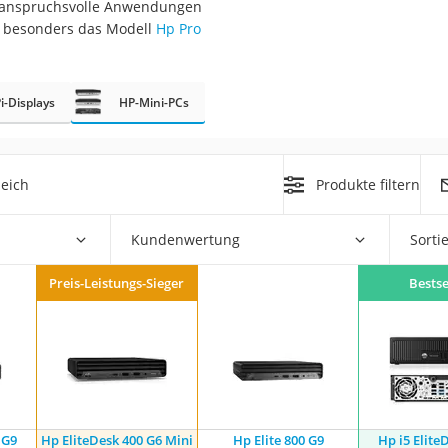
r anspruchsvolle Anwendungen
6 besonders das Modell
Hp Pro
i-Displays
HP-Mini-PCs
on
eich
Produkte filtern
Euro
chuko
Kundenwertung
Sorti
Preis-Leistungs-Sieger
Bestse
 G9
Hp EliteDesk 400 G6 Mini
Hp Elite 800 G9
Hp i5 Elite