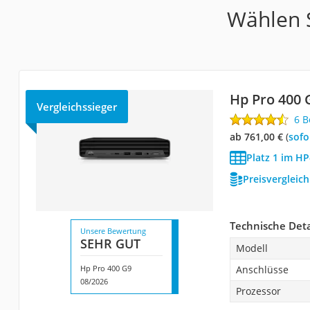
Wählen S
Hp Pro 400 
Vergleichssieger
6 
ab 761,00 €
(
Sof
Platz 1 im HP
Preisvergleic
Technische Deta
Unsere Bewertung
SEHR GUT
Modell
Hp Pro 400 G9
Anschlüsse
08/2026
Prozessor