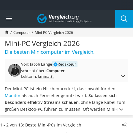
Die beliebtesten Vergleiche nach Kategorie
Vergleich
Elektronik
Powerstation
Computer
Mini-PC Vergleich 2026
Monitor 32 Zoll 4K
Fernseher
Mini-PC Vergleich 2026
Drucker
Die besten Minicomputer im Vergleich.
Desktop-PC
Monitor
Von:
Jacob Lange
Redakteur
Diascanner
schreibt über:
Computer
Laser-Multifunktionsdrucker
Lektorin:
Janina S.
Powerline-Adapter
Powerstation mit Solarpanel
Der Mini-PC ist ein Nischenprodukt, das sowohl für den
Gaming-PC
Monitor
als auch Fernseher genutzt wird.
So lassen sich
Soundbar
besonders effektiv Streams schauen
, ohne lange Kabel zum
17-Zoll-Laptop
großen Desktop-PC führen zu müssen. Oft werden Mini-PCs
Satellitenschüssel
einfach neben den TV gestellt und
dienen als unauffällige
Gaming-Headset
Plattform für eine einfache Steuerung
.
Seit sich Smart-TVs
1 - 2 von 13:
Beste Mini-PCs
im Vergleich
Schnurloses Telefon
etabliert haben, ist der Mini-PC jedoch weniger von