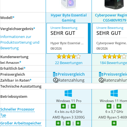
Hyper Byte Essential
Cyberpower Regi
Modell
*
Gaming
CGS480VR579
Unsere Bewertung
Unsere Bewertung
Vergleichsergebnis
*
SEHR GUT
SEHR GUT
Informationen zur
Produktsortierung und
Hyper Byte Essential Gaming
Cyberpower Reg
Bewertung
08/2026
08/2026
Kundenwertung
*
bei Amazon
22 Bewertungen
184 Bewertung
Erhältlich bei
*
Preis­vergleich
Preis­verglei
Preis­vergleich
Ratenzahlung
Ratenzahlu
Zahlbar in Raten
*
Technische Ausstattung
Betriebssystem
Windows 11 Pro
Windows 11 Ho
Schneller Prozessor
‎4 x bis zu 4,0 GHz
‎6 x 3,7 GHz
Typ
AMD Ryzen 3 3200G
AMD Ryzen 5 460
Großer Arbeitsspeicher