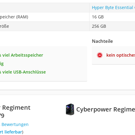
Hyper Byte Essential
speicher (RAM)
16 GB
röße
256 GB
Nachteile
 viel Arbeitsspeicher
kein optische
ig
 viele USB-Anschlüsse
 Regiment
Cyberpower Regime
79
4 Bewertungen
ort lieferbar
)