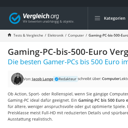
Kategorien
Die beliebtesten V
Elektronik
Tests & Vergleiche
Elektronik
Computer
Gaming-PC-bis-500-Euro
Powerstation
Gaming-PC-bis-500-Euro Verg
Monitor 32 Zoll 4K
Fernseher
Die besten Gamer-PCs bis 500 Euro im
Drucker
Desktop-PC
schreibt über:
Computer
Lekt
Von:
Jacob Lange
Redakteur
Monitor
Ob Action, Sport- oder Rollenspiel, wenn Sie gängige Computers
Diascanner
Gaming-PC ideal dafür geeignet. Ein
Gaming-PC bis 500 Euro ei
Laser-Multifunkti
für ältere, weniger anspruchsvolle oder gut optimierte Spiele. B
Preisklasse meist Full-HD mit reduzierten Details und spürba
Powerline-Adapter
Ausstattung realistisch.
Powerstation mit 