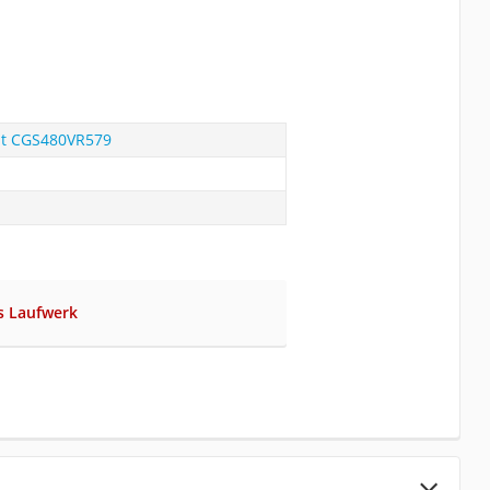
t CGS480VR579
s Laufwerk