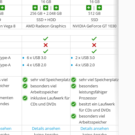
GB
16 GB
16 GB
GB
256 GB + 2.048 GB
512 GB
D
SSD + HDD
SSD
n Vega 8
AMD Radeon Graphics
NVIDIA GeForce GT 1030
NVIDIA
•
•
•
Type-A
6 x USB 3.0
2 x USB 3.0
2 x US
•
•
•
Type-A
4 x USB 2.0
4 x USB 2.0
4 x US
 viel
sehr viel Speicherplatz
sehr viel Speicherplatz
sehr
eicher
Pro
besonders viel
besonders
beso
Arbeitsspeicher
leistungsfähiger
ementen
Arbe
inklusive Laufwerk für
Prozessor
endes
mit
CDs und DVDs
besitzt ein Laufwerk
für CDs und DVDs
besonders viel
Arbeitsspeicher
ansehen
Details ansehen
Details ansehen
ngabe
keine Angabe
keine Angabe
k