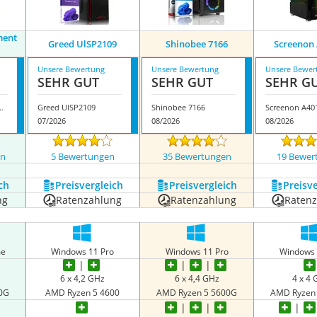
ment
Greed UlSP2109
Shinobee 7166
Screenon
Unsere Bewertung
Unsere Bewertung
Unsere Bewer
SEHR GUT
SEHR GUT
SEHR G
iment CGS480VR579
Greed UlSP2109
Shinobee 7166
Screenon A40
07/2026
08/2026
08/2026
en
5 Bewertungen
35 Bewertungen
19 Bewer
ch
Preis­vergleich
Preis­vergleich
Preis­v
ng
Ratenzahlung
Ratenzahlung
Raten
me
Windows 11 Pro
Windows 11 Pro
Windows 
‎6 x 4,2 GHz
6 x 4,4 GHz
4 x 4
0G
AMD Ryzen 5 4600
AMD Ryzen 5 5600G
AMD Ryzen