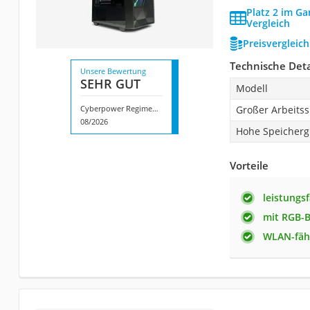
Platz 2 im G
Vergleich
Preisvergleic
Technische Deta
Unsere Bewertung
SEHR GUT
Modell
Cyberpower Regiment CGS480VR579
Großer Arbeits
08/2026
Hohe Speicherg
Vorteile
leistungs
mit RGB-
WLAN-fäh