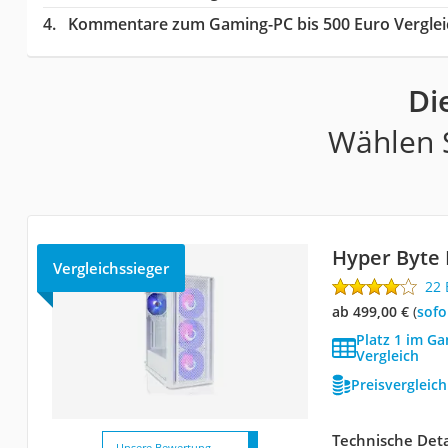
Kommentare zum Gaming-PC bis 500 Euro Verglei
Di
Wählen S
Hyper Byte 
Vergleichssieger
22
ab 499,00 €
(
Sof
Platz 1 im G
Vergleich
Preisvergleic
Technische Deta
Unsere Bewertung