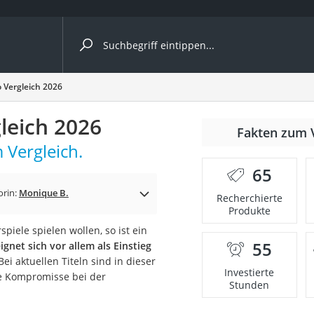
ergleiche nach Kategorie
 Vergleich 2026
leich 2026
Fakten zum 
 Vergleich.
65
orin:
Monique B.
Recherchierte
Produkte
piele spielen wollen, so ist ein
55
gnet sich vor allem als Einstieg
onsdrucker
ei aktuellen Titeln sind in dieser
Investierte
re Kompromisse bei der
Stunden
Solarpanel