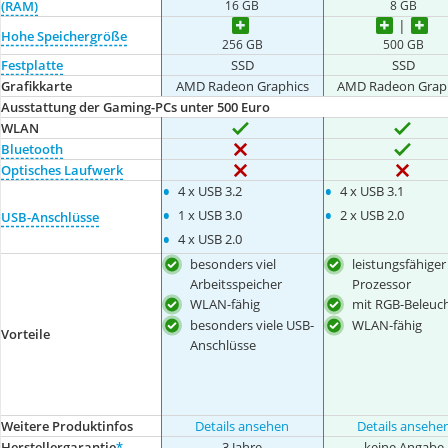
16 GB
8 GB
(RAM)
Hohe Speichergröße
256 GB
500 GB
Festplatte
SSD
SSD
Grafikkarte
AMD Radeon Graphics
AMD Radeon Grap
Ausstattung der Gaming-PCs unter 500 Euro
WLAN
Bluetooth
Optisches Laufwerk
•
•
4 x USB 3.2
4 x USB 3.1
•
•
1 x USB 3.0
2 x USB 2.0
USB-Anschlüsse
•
4 x USB 2.0
besonders viel
leistungsfähiger
Arbeitsspeicher
Prozessor
WLAN-fähig
mit RGB-Beleuc
besonders viele USB-
WLAN-fähig
Vorteile
Anschlüsse
Weitere Produktinfos
Details ansehen
Details ansehe
Herstellergarantie
*
3 Jahre
keine Angabe