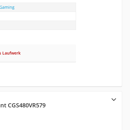
 Gaming
s Laufwerk
nt CGS480VR579