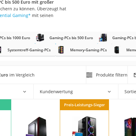
C bis 500 Euro mit großer
ichern zu können. Überzeugt hat
ential Gaming
*
mit seinen
Cs bis 1000 Euro
Gaming-PCs bis 500 Euro
Gaming-PCs b
Systemtreff-Gaming-PCs
Memory-Gaming-PCs
Memo
on
Euro
chuko
Euro
im Vergleich
Produkte filtern
Kundenwertung
Sorti
Preis-Leistungs-Sieger