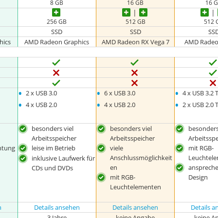
8 GB
16 GB
16 
256 GB
512 GB
512 
SSD
SSD
SS
hics
AMD Radeon Graphics
AMD Radeon RX Vega 7
AMD Radeo
•
•
•
2 x USB 3.0
6 x USB 3.0
4 x USB 3.2 
•
•
•
4 x USB 2.0
4 x USB 2.0
2 x USB 2.0 
besonders viel
besonders viel
besonders
Arbeitsspeicher
Arbeitsspeicher
Arbeitssp
htung
leise im Betrieb
viele
mit RGB-
Anschlussmöglichkeit
Leuchtel
inklusive Laufwerk für
en
ansprech
CDs und DVDs
mit RGB-
Design
Leuchtelementen
n
Details ansehen
Details ansehen
Details 
3 Jahre
keine Angabe
keine A