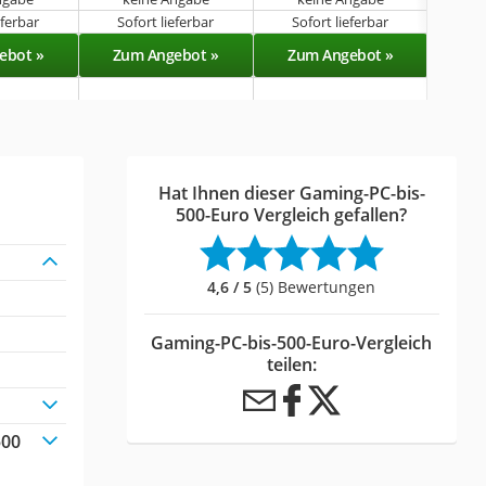
eferbar
Sofort lieferbar
Sofort lieferbar
Sof
ebot »
Zum Angebot »
Zum Angebot »
Zu
Hat Ihnen dieser Gaming-PC-bis-
500-Euro Vergleich gefallen?
4,6 / 5
(5) Bewertungen
Gaming-PC-bis-500-Euro-Vergleich
teilen:
500