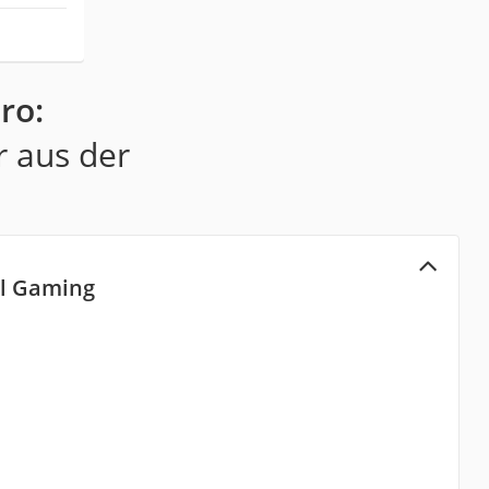
ro:
r aus der
al Gaming