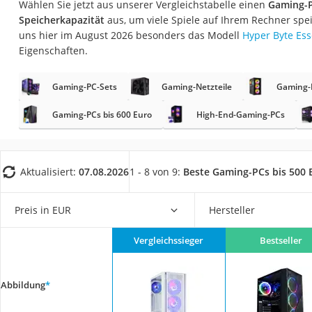
Wählen Sie jetzt aus unserer Vergleichstabelle einen
Gaming-P
Gaming-PC
Speicherkapazität
aus, um viele Spiele auf Ihrem Rechner spe
Soundbar
uns hier im August 2026 besonders das Modell
Hyper Byte Ess
Eigenschaften.
17-Zoll-Laptop
Satellitenschüssel
Gaming-PC-Sets
Gaming-Netzteile
Gaming-P
Gaming-Headset
Gaming-PCs bis 600 Euro
High-End-Gaming-PCs
Schnurloses Telef
Tablets unter 200 
Ladekabel Typ 2 S
Aktualisiert:
07.08.2026
1 - 8 von 9:
Beste Gaming-PCs bis 500 
Lichtwecker
Preis in EUR
Hersteller
Acer Aspire
Service
Vergleichssieger
Bestseller
Abbildung
*