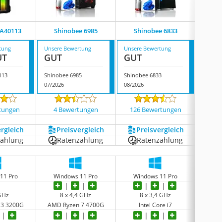
 A40113
Shinobee 6985
Shinobee 6833
Sh
tung
Unsere Bewertung
Unsere Bewertung
Unsere
UT
GUT
GUT
GUT
113
Shinobee 6985
Shinobee 6833
Shinob
07/2026
08/2026
08/202
tungen
4 Bewertungen
126 Bewertungen
29 
ergleich
Preis­vergleich
Preis­vergleich
P
zahlung
Ratenzahlung
Ratenzahlung
R
11 Pro
Windows 11 Pro
Windows 11 Pro
Wi
 GHz
‎8 x 4,4 GHz
8 x 3,4 GHz
 3 3200G
AMD Ryzen 7 4700G
‎Intel Core i7
AMD 