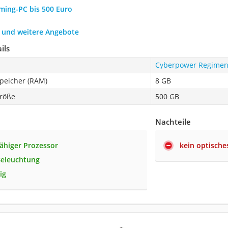
aming-PC bis 500 Euro
h und weitere Angebote
ils
Cyberpower Regimen
speicher (RAM)
8 GB
röße
500 GB
Nachteile
fähiger Prozessor
kein optische
Beleuchtung
ig