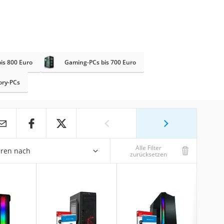
is 800 Euro
Gaming-PCs bis 700 Euro
ry-PCs
Alle Filter
eren nach
zurücksetzen