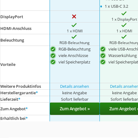
•
1 x USB-C 3.2
DisplayPort
1 x DisplayPort
HDMI-Anschluss
1 x HDMI
1 x HDMI
Beleuchtung
RGB-Beleuchtung
RGB-Beleuchtun
RGB-Beleuchtung
viele USB-Ansch
viele Anschlüsse
Wasserkühlung
viel Speicherplatz
viel Speicherpla
Vorteile
Weitere Produktinfos
Details ansehen
Details ansehe
Herstellergarantie
*
keine Angabe
keine Angabe
Lieferzeit
*
Sofort lieferbar
Sofort lieferba
Zum Angebot »
Zum Angebot 
Zum Angebot
*
Erhältlich bei
*