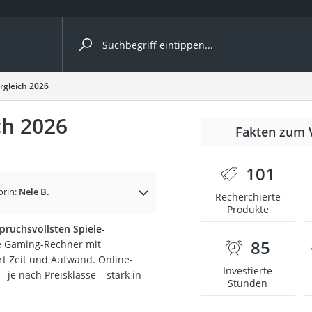
ergleiche nach Kategorie
rgleich 2026
ch 2026
Fakten zum 
.
101
orin:
Nele B.
Recherchierte
Produkte
pruchsvollsten Spiele-
85
te Gaming-Rechner mit
onsdrucker
t Zeit und Aufwand. Online-
Investierte
je nach Preisklasse – stark in
Stunden
Solarpanel