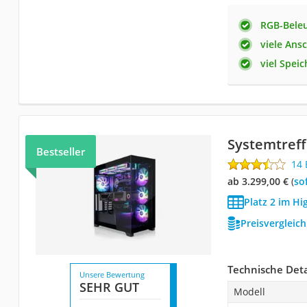
RGB-Bele
viele Ans
viel Speic
Systemtreff
Bestseller
14
ab 3.299,00 €
(
So
Platz 2 im H
Preisvergleic
Technische Deta
Unsere Bewertung
SEHR GUT
Modell