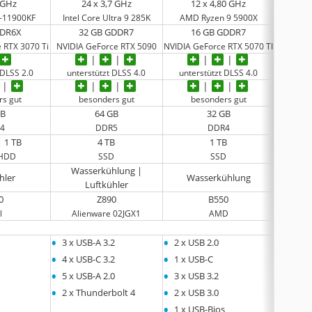
3 GHz
24 x 3,7 GHz
12 x 4,80 GHz
9-11900KF
Intel Core Ultra 9 285K
‎AMD Ryzen 9 5900X
‎Inte
DDR6X
32 GB GDDR7
16 GB GDDR7
12
 RTX 3070 Ti
NVIDIA GeForce RTX 5090
NVIDIA GeForce RTX 5070 TI
Nvidia
 DLSS 2.0
unterstützt DLSS 4.0
unterstützt DLSS 4.0
unter
rs gut
besonders gut
besonders gut
be
GB
64 GB
32 GB
4
DDR5
DDR4
| 1 TB
4 TB
1 TB
 HDD
SSD
SSD
Wasserkühlung |
hler
Wasserkühlung
Luftkühler
0
Z890
B550
l
Alienware 02JGX1
AMD
•
•
•
3 x USB-A 3.2
2 x USB 2.0
6 x US
•
•
•
4 x USB-C 3.2
1 x USB-C
3 x US
•
•
5 x USB-A 2.0
3 x USB 3.2
•
•
2 x Thunderbolt 4
2 x USB 3.0
•
1 x USB-Bios