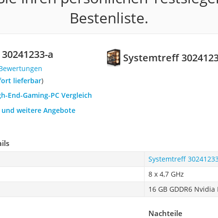
Bestenliste.
 ‎30241233-a
Systemtreff ‎302412
 Bewertungen
fort lieferbar
)
igh-End-Gaming-PC Vergleich
h und weitere Angebote
ils
Systemtreff ‎3024123
8 x 4,7 GHz
16 GB GDDR6 Nvidia 
Nachteile