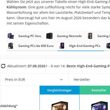
Wählen Sie jetzt aus unserer Tabelle einen High-End-Gaming
Gaming-PC
Kühlsystem
. Eine gute Luftkühlung reicht für viele starke Sy
Soundbar
Wasserkühlung vor allem bei Lautstärke, Platzbedarf und Temp
kann. Überzeugt hat uns hier im August 2026 besonders das 
17-Zoll-Laptop
mit seinen Eigenschaften.
Satellitenschüssel
Gaming-Headset
Gaming-PC-Sets
Gaming-Netzteile
Gaming-P
Schnurloses Telef
Gaming-PCs bis 600 Euro
High-End-Gaming-PCs
Tablets unter 200 
Ladekabel Typ 2 S
Aktualisiert:
07.08.2026
1 - 8 von 14:
Beste High-End-Gaming-P
Lichtwecker
Acer Aspire
Preis in EUR
Hersteller
Service
Vergleichssieger
Bestseller
Abbildung
*