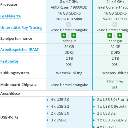
8 x 4,7 GHz
24 x 6 GHz
Prozessor
‎AMD Ryzen 7 9800X3D
Intel Core i9-1490
16 GB GDDR6
16 GB GDDR6
Grafikkarte
Nvidia RTX 5080
Nvidia RTX 508
Unterstützt Ray-Tracing
keine Herstellerangabe
keine Herstelleran
Spielperformance
sehr gut
sehr gut
32 GB
32 GB
Arbeitsspeicher (RAM)
DDR5
DDR5
2 TB
2 TB
Festplatte
SSD
SSD
Kühlungssystem
Wasserkühlung
Wasserkühlun
Z790-P Pro
Mainboard-Chipsatz
keine Herstellerangabe
MSI
Anschlüsse
•
•
4 x USB 2.0
2 x USB 3.0 (Front)
•
•
4 x USB 3.2
1 x USB-C (Front)
•
•
2 x USB 3.0
2 x USB 3.2
USB-Ports
•
•
3 x USB-C
1 x USB 3.2 GEN 2
•
4 x USB 2.0