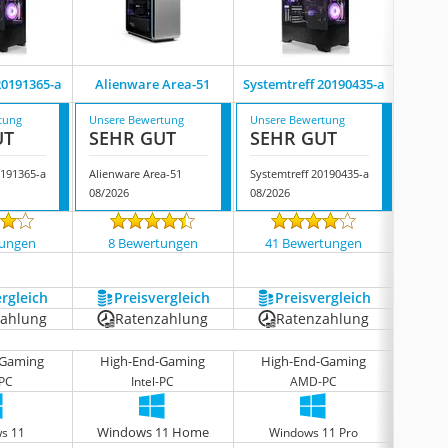
‎20191365-a
Alienware Area-51
Systemtreff ‎20190435-a
Gr
tung
Unsere Bewertung
Unsere Bewertung
Unsere
UT
SEHR GUT
SEHR GUT
SEH
0191365-a
Alienware Area-51
Systemtreff ‎20190435-a
Greed 
08/2026
08/2026
08/202
tungen
8 Bewertungen
41 Bewertungen
448
ergleich
Preis­vergleich
Preis­vergleich
P
zahlung
Ratenzahlung
Ratenzahlung
R
-Gaming
High-End-Gaming
High-End-Gaming
Hig
-PC
Intel-PC
AMD-PC
Windows 11 Home
s 11
Windows 11 Pro