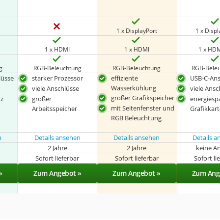
1 x DisplayPort
1 x Displ
1 x HDMI
1 x HDMI
1 x HDM
g
RGB-Beleuchtung
RGB-Beleuchtung
RGB-Bele
lüsse
starker Prozessor
effiziente
USB-C-Ans
Wasserkühlung
viele Anschlüsse
viele Ansc
großer Grafikspeicher
tz
großer
energiesp
mit Seitenfenster und
Arbeitsspeicher
Grafikkar
RGB Beleuchtung
n
Details ansehen
Details ansehen
Details 
2 Jahre
2 Jahre
keine A
r
Sofort lieferbar
Sofort lieferbar
Sofort li
»
Zum Angebot »
Zum Angebot »
Zum Ang