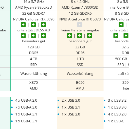
16 x 5,7 GHz
8 x 4,2 GHz
8 x 5,
0KF
‎AMD Ryzen 9 9950X3D
AMD Ryzen 7 7800X3D
Intel Core i
32 GB GDDR7
12 GB GDDR6
8 GB G
0
NVIDIA GeForce RTX 5090
NVIDIA GeForce RTX 5070
NVIDIA GeForce
gabe
unterstützt DLSS 4.0
keine Herstellerangabe
unterstützt
besonders gut
besonders gut
besonde
128 GB
32 GB
32 
DDR5
DDR5
DDR
4 TB
1 TB
500 GB 
SSD
SSD
SSD |
g
Wasserkühlung
Wasserkühlung
Luftkü
X870
B650
Z59
AMD
AMD
Inte
•
•
•
4 x USB-A 2.0
2 x USB 3.0
3 x USB 3.2
•
•
•
7 x USB-A 3.0
1 x USB 3.1
1 x USB 3.0
•
•
•
1 x USB-A 3.1
1 x USB 2.0
4 x USB 2.0
•
•
1 x USB-C 3.1
1 x USB-C