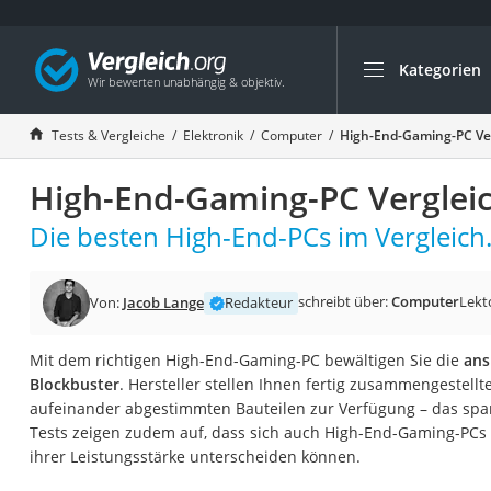
Kategorien
Die beliebtesten V
Elektronik
Tests & Vergleiche
Elektronik
Computer
High-End-Gaming-PC Ve
Powerstation
High-End-Gaming-PC Verglei
Monitor 32 Zoll 4K
Fernseher
Die besten High-End-PCs im Vergleich
Drucker
Desktop-PC
schreibt über:
Computer
Lekt
Von:
Jacob Lange
Redakteur
Monitor
Mit dem richtigen High-End-Gaming-PC bewältigen Sie die
ans
Diascanner
Blockbuster
. Hersteller stellen Ihnen fertig zusammengestell
Laser-Multifunkti
aufeinander abgestimmten Bauteilen zur Verfügung – das spar
Tests zeigen zudem auf, dass sich auch High-End-Gaming-PCs – 
Powerline-Adapter
ihrer Leistungsstärke unterscheiden können.
Powerstation mit 