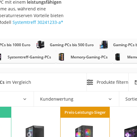
-PC mit einem
leistungsfähigen
steme aus, während eine
eraturreserven Vorteile bieten
Modell
Systemtreff ‎30241233-a
*
Cs bis 1000 Euro
Gaming-PCs bis 500 Euro
Gaming-PCs b
on
Systemtreff-Gaming-PCs
Memory-Gaming-PCs
Memo
Euro
chuko
Cs
im Vergleich
Produkte filtern
Kundenwertung
Sorti
Preis-Leistungs-Sieger