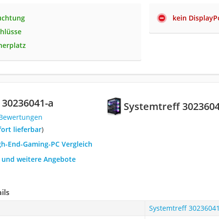
uchtung
kein DisplayP
chlüsse
herplatz
 30236041-a
Systemtreff 302360
 Bewertungen
fort lieferbar
)
igh-End-Gaming-PC Vergleich
h und weitere Angebote
ils
Systemtreff 3023604