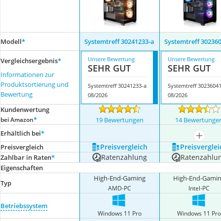
Modell
*
Systemtreff ‎30241233-a
Systemtreff 30236
Unsere Bewertung
Unsere Bewertung
Vergleichsergebnis
*
SEHR GUT
SEHR GUT
Informationen zur
Produktsortierung und
Systemtreff ‎30241233-a
Systemtreff 30236041
Bewertung
08/2026
08/2026
Kundenwertung
*
bei Amazon
19 Bewertungen
14 Bewertunge
Erhältlich bei
*
mehr a
Preis­vergleich
Preis­verglei
Preis­vergleich
Ratenzahlung
Ratenzahlu
Zahlbar in Raten
*
Eigenschaften
High-End-Gaming
High-End-Gami
Typ
AMD-PC
Intel-PC
Betriebssystem
Windows 11 Pro
Windows 11 Pr