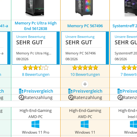
‎Memory Pc ‎Ultra High
041-a
Memory PC 567496
Systemtreff 
End 5612838
Unsere Bewertung
Unsere Bewertung
Unsere Bewer
SEHR GUT
SEHR GUT
SEHR G
-a
‎Memory Pc ‎Ultra High End 5612838
Memory PC 567496
Systemtreff ‎2
08/2026
08/2026
08/2026
n
8 Bewertungen
10 Bewertungen
7 Bewer
nzeigen
mehr anzeigen
ch
Preis­vergleich
Preis­vergleich
Preis­v
ng
Ratenzahlung
Ratenzahlung
Raten
ng
High-End-Gaming
High-End-Gaming
High-End
AMD-PC
AMD-PC
Intel
o
Windows 11 Pro
Windows 11
Window