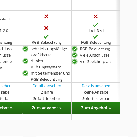
ayPort
3 
I 2.0
1 x HDMI
uchtung
RGB-Beleuchtung
RGB-Beleuchtung
RGB
chluss
sehr leistungsfähige
star
RGB-Beleuchtung
Grafikkarte
hlüsse
viele Anschlüsse
bis 
duales
übe
arende
viel Speicherplatz
Kühlungssystem
viel
te
mit Seitenfenster und
RGB Beleuchtung
ansehen
Details ansehen
Details ansehen
Det
ngabe
2 Jahre
keine Angabe
eferbar
Sofort lieferbar
Sofort lieferbar
Sof
ebot »
Zum Angebot »
Zum Angebot »
Zu