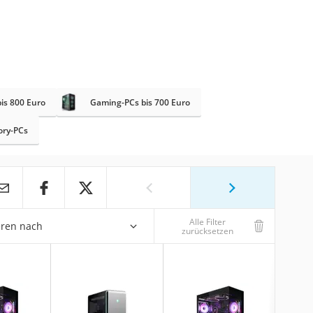
is 800 Euro
Gaming-PCs bis 700 Euro
ry-PCs
Alle Filter
eren nach
zurücksetzen