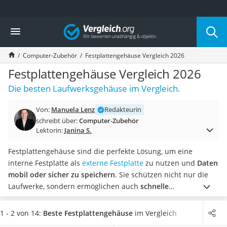
Die beliebtesten Vergleiche nach Kategorie
Vergleich
Elektronik
Powerstation
Computer-Zubehör
Festplattengehäuse Vergleich 2026
Monitor 32 Zoll 4K
Fernseher
Festplattengehäuse Vergleich 2026
Drucker
Die besten Laufwerksgehäuse im Vergleich.
Desktop-PC
Monitor
Von:
Manuela Lenz
Redakteurin
Diascanner
schreibt über:
Computer-Zubehör
Laser-Multifunktionsdrucker
Lektorin:
Janina S.
Powerline-Adapter
Powerstation mit Solarpanel
Festplattengehäuse sind die perfekte Lösung, um eine
Gaming-PC
interne Festplatte als
externe Festplatte
zu nutzen und
Daten
Soundbar
mobil oder sicher zu speichern
. Sie schützen nicht nur die
17-Zoll-Laptop
Laufwerke, sondern ermöglichen auch
schnelle
Satellitenschüssel
Datenübertragungen über USB, Thunderbolt oder eSATA.
Gaming-Headset
Verschiedene Online-Tests zu Festplattengehäusen zeigen,
1 - 2 von 14:
Beste Festplattengehäuse
im Vergleich
Schnurloses Telefon
dass es in der Praxis neben der Kapazität auch auf das