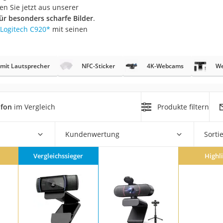
en Sie jetzt aus unserer
r besonders scharfe Bilder
.
Logitech C920
*
mit seinen
mit Lautsprecher
NFC-Sticker
4K-Webcams
We
on
Euro
ofon
im Vergleich
Produkte filtern
chuko
Kundenwertung
Sorti
Vergleichssieger
Highl