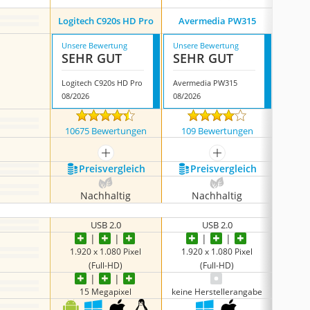
Logitec
Logitech C920s HD Pro
Avermedia PW315
Unsere Bewertung
Unsere Bewertung
Unsere
SEHR GUT
SEHR GUT
SEH
Logitech C920s HD Pro
Avermedia PW315
08/2026
08/2026
08/202
10675 Bewertungen
109 Bewertungen
91 
mehr anzeigen
mehr anzeigen
Preis­vergleich
Preis­vergleich
P
Nachhaltig
Nachhaltig
N
USB 2.0
USB 2.0
1.920 x 1.080 Pixel
1.920 x 1.080 Pixel
1.92
(Full-HD)
(Full-HD)
15 Megapixel
keine Herstellerangabe
1