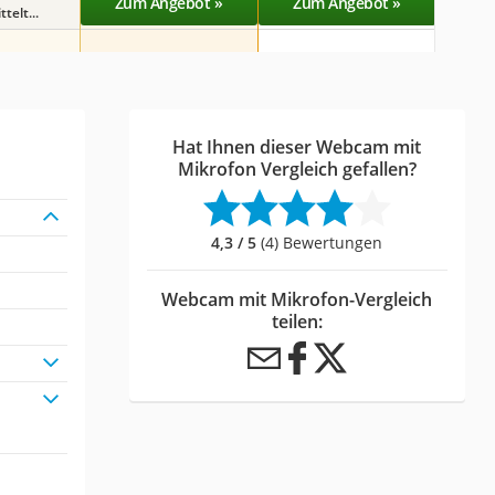
Zum Angebot »
Zum Angebot »
Zu
telt...
Hat Ihnen dieser Webcam mit
Mikrofon Vergleich gefallen?
4,3 / 5
(4) Bewertungen
Webcam mit Mikrofon-Vergleich
teilen: