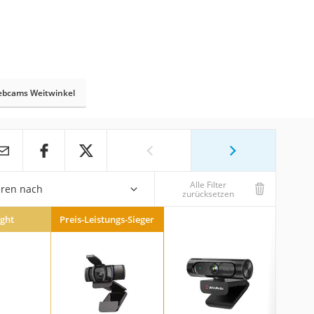
bcams Weitwinkel
Alle Filter
eren nach
zurücksetzen
ight
Preis-Leistungs-Sieger