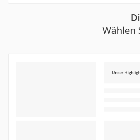
D
Wählen S
Unser Highligh