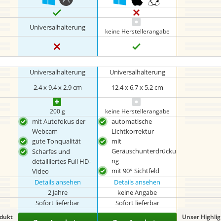
Universalhalterung
keine Herstellerangabe
Universalhalterung
Universalhalterung
‎2,4 x 9,4 x 2,9 cm
12,4 x 6,7 x 5,2 cm
‎200 g
keine Herstellerangabe
mit Autofokus der
automatische
Webcam
Lichtkorrektur
gute Tonqualität
mit
Geräuschunterdrücku
Scharfes und
ng
detailliertes Full HD-
mit 90° Sichtfeld
Video
Details ansehen
Details ansehen
2 Jahre
keine Angabe
Sofort lieferbar
Sofort lieferbar
odukt
Unser Highli