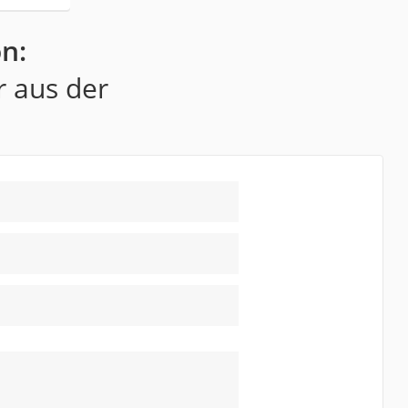
n:
r aus der