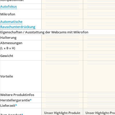
Autofokus
Mikrofon
Automatische
Rauschunterdrückung
Eigenschaften / Ausstattung der Webcams mit Mikrofon
Halterung
Abmessungen
(L x B x H)
Gewicht
Vorteile
Weitere Produktinfos
Herstellergarantie
*
Lieferzeit
*
Unser Highlight-Produkt
Unser Highlight-Pr
Zum Angebot
*