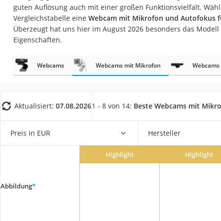
Gaming-PC
guten Auflösung auch mit einer großen Funktionsvielfalt. Wähl
Vergleichstabelle eine
Webcam mit Mikrofon und Autofokus fü
Soundbar
Überzeugt hat uns hier im August 2026 besonders das Modell
17-Zoll-Laptop
Eigenschaften.
Satellitenschüssel
Webcams
Webcams mit Mikrofon
Webcams 
Gaming-Headset
Schnurloses Telef
Tablets unter 200 
Aktualisiert:
07.08.2026
1 - 8 von 14:
Beste Webcams mit Mikr
Ladekabel Typ 2 S
Preis in EUR
Hersteller
Lichtwecker
Acer Aspire
Highlight
Highlight
Service
Abbildung
*