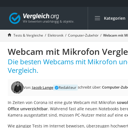
Kategorien
Die beliebtesten V
Elektronik
Tests & Vergleiche
Elektronik
Computer-Zubehör
Webcam mit Mi
Powerstation
Webcam mit Mikrofon Vergle
Monitor 32 Zoll 4K
Fernseher
Die besten Webcams mit Mikrofon un
Drucker
Vergleich.
Desktop-PC
Monitor
schreibt über:
Computer-Zub
Von:
Jacob Lange
Redakteur
Diascanner
In Zeiten von Corona ist eine gute Webcam mit Mikrofon
sowoh
Laser-Multifunkti
Office unverzichtbar
. Während fast alle neuen Notebooks bere
Powerline-Adapter
Kamera ausgestattet sind, müssen PC-Nutzer meist auf eine e
Powerstation mit 
Wie gängige Tests im Internet beweisen, überzeugen hochwer