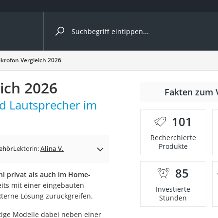
ergleiche nach Kategorie
krofon Vergleich 2026
ich 2026
Fakten zum 
d Lautsprecher im
101
Recherchierte
Produkte
ehör
Lektorin:
Alina V.
85
l privat als auch im Home-
onsdrucker
its mit einer eingebauten
Investierte
xterne Lösung zurückgreifen.
Stunden
Solarpanel
tige Modelle dabei neben einer