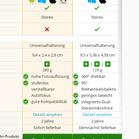
Stereo
Stereo
Universalhalterung
Universalhalterung
Univ
9,4 x 2,4 x 2,9 cm
9,5 x 5,36 x 4,58 cm
7,3 
280 g
129 g
hohe Fotoauflösung
360° drehbar
Sch
Abd
stufenlos
95°-
hoh
verstellbarer
Weitwinkelobjektiv
Autofokus
geringes Gewicht
stuf
gute Kompatibilität
vers
integrierte Dual-
Aut
Stereomikrofone
Details ansehen
Details ansehen
Det
2 Jahre
2 Jahre
k
Sofort lieferbar
Demnächst lieferbar
Sof
ght-Produkt