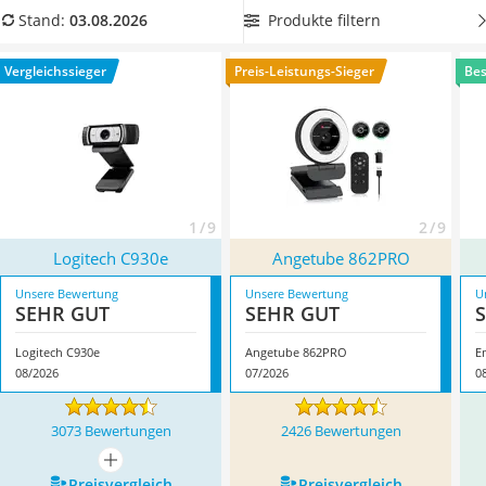
Tablets unter 200 Euro
Gesprächspartnern perfekt gesehen werden. Überzeugt hat
Produkte filtern
Stand:
03.08.2026
Ladekabel Typ 2 Schuko
uns hier im August 2026 besonders das Modell
Logitech
Lichtwecker
C930e
*
mit seinen Eigenschaften.
Vergleichssieger
Preis-Leistungs-Sieger
Bes
Acer Aspire
Service
1 / 9
2 / 9
Logitech C930e
Angetube 862PRO
Unsere Bewertung
Unsere Bewertung
U
SEHR GUT
SEHR GUT
Logitech C930e
Angetube 862PRO
E
08/2026
07/2026
0
3073 Bewertungen
2426 Bewertungen
mehr anzeigen
Preis­vergleich
Preis­vergleich