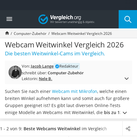
Die beliebtesten Vergleiche nach Kategorie
Vergleich
Elektronik
Powerstation
Computer-Zubehör
Webcam Weitwinkel Vergleich 2026
Monitor 32 Zoll 4K
Fernseher
Webcam Weitwinkel Vergleich 2026
Drucker
Die besten Weitwinkel-Cams im Vergleich.
Desktop-PC
Monitor
Von:
Jacob Lange
Redakteur
Diascanner
schreibt über:
Computer-Zubehör
Laser-Multifunktionsdrucker
Lektorin:
Nele B.
Powerline-Adapter
Powerstation mit Solarpanel
Suchen Sie nach einer
Webcam mit Mikrofon
, welche einen
Gaming-PC
breiten Winkel aufnehmen kann und somit auch für größere
Soundbar
Gruppen geeignet ist? Es gibt laut diversen Online-Tests
17-Zoll-Laptop
einige Modelle an Webcams mit Weitwinkel, die
bis zu 120°
Satellitenschüssel
aufnehmen
können.
Wählen Sie jetzt aus unserer
Gaming-Headset
Produkttabelle eine Webcam mit Weitwinkel aus, die eine
1 - 2 von 9:
Beste Webcams Weitwinkel
im Vergleich
Schnurloses Telefon
hohe Aufnahmeauflösung aufweist
, damit Sie von Ihren