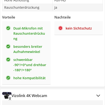
Hohe Auflösung
Full-HD
Rauschunterdrückung
Ja
Vorteile
Nachteile
Dual-Mikrofon mit
kein Sichtschutz
Rauschunterdrücku
ng
besonders breiter
Aufnahmewinkel
schwenkbar
-90°/+0°und drehbar
-180°/+180°
hohe Kompatibilität
Vizolink 4K Webcam