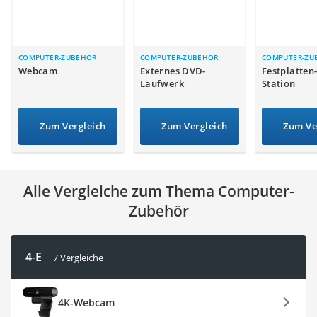
Tablets unter 200 Euro
Ladekabel Typ 2 Schuko
Lichtwecker
Acer Aspire
COMPUTER-ZUBEHÖR
COMPUTER-ZUBEHÖR
COMPUTER-ZU
Webcam
Externes DVD-
Festplatten
Service
Laufwerk
Station
Zum Vergleich
Zum Vergleich
Zum Ve
Alle Vergleiche zum Thema Computer-
Zubehör
4-E
7 Vergleiche
4K-Webcam