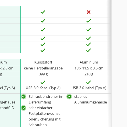
nium
Kunststoff
Aluminium
 x 2.8 cm
keine Herstellerangabe
18 x 11.5 x 3.5 cm
15,5 
 g
399 g
210 g
el (Typ-A)
USB-3.0-Kabel (Typ-A)
USB-3.0-Kabel (Typ-A)
USB-3
Schraubendreher im
stabiles
inkl
mgehäuse
Lieferumfang
Aluminiumgehäuse
aus
 Standfuß
sehr einfacher
Wär
Festplattenwechsel
oder Sicherung mit
Schrauben