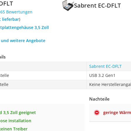
-DFLT
Sabrent ‎EC-DFLT
165 Bewertungen
t lieferbar
)
stplattengehäuse 3,5 Zoll
h und weitere Angebote
ils
Sabrent ‎EC-DFLT
telle
USB 3.2 Gen1
telle
Keine Herstellerang
Nachteile
d 3,5 Zoll geeignet
geringe Wärm
ose installation
keinen Treiber