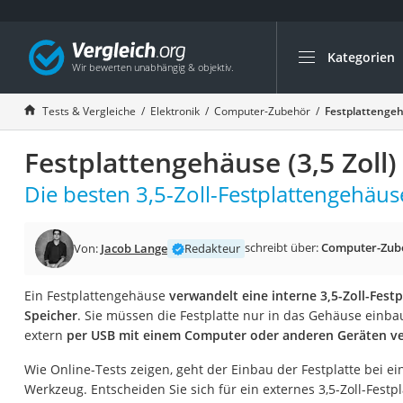
Kategorien
Die beliebtesten V
Elektronik
Tests & Vergleiche
Elektronik
Computer-Zubehör
Festplattengehä
Powerstation
Festplattengehäuse (3,5 Zoll)
Monitor 32 Zoll 4K
Fernseher
Die besten 3,5-Zoll-Festplattengehäus
Drucker
Desktop-PC
schreibt über:
Computer-Zub
Von:
Jacob Lange
Redakteur
Monitor
Ein Festplattengehäuse
verwandelt eine interne 3,5-Zoll-Fest
Diascanner
Speicher
. Sie müssen die Festplatte nur in das Gehäuse ein
Laser-Multifunkti
extern
per USB mit einem Computer oder anderen Geräten v
Powerline-Adapter
Wie Online-Tests zeigen, geht der Einbau der Festplatte bei e
Powerstation mit 
Werkzeug. Entscheiden Sie sich für ein externes 3,5-Zoll-Fest