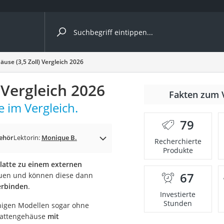
ergleiche nach Kategorie
use (3,5 Zoll) Vergleich 2026
 Vergleich 2026
Fakten zum 
e im Vergleich.
79
ehör
Lektorin:
Monique B.
Recherchierte
Produkte
platte zu einem externen
67
bauen und können diese dann
onsdrucker
erbinden
.
Investierte
Stunden
inigen Modellen sogar ohne
Solarpanel
plattengehäuse
mit