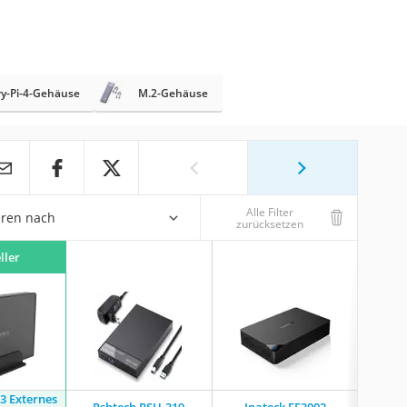
y-Pi-4-Gehäuse
M.2-Gehäuse
Alle Filter
eren nach
zurücksetzen
ller
3 Externes