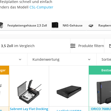
Festplatten schnell und einfach
onders das Modell
CSL-Computer
Festplattengehäuse 2,5 Zoll
NAS-Gehäuse
Raspberr
on
3,5 Zoll
im Vergleich
Produkte filtern
Euro
chuko
Kundenwertung
Sorti
eger
Bestse
Sabrent Lay Flat Docking
ORICO 7688U