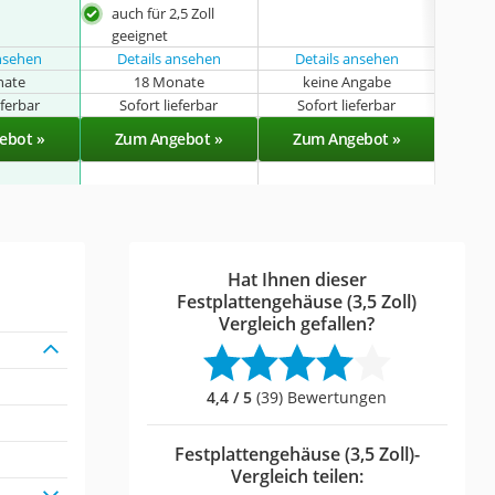
auch für 2,5 Zoll
geeignet
ansehen
Details ansehen
Details ansehen
nate
18 Monate
keine Angabe
k
eferbar
Sofort lieferbar
Sofort lieferbar
Sof
ebot »
Zum Angebot »
Zum Angebot »
Zu
Hat Ihnen dieser
Festplattengehäuse (3,5 Zoll)
Vergleich gefallen?
4,4 / 5
(39) Bewertungen
Festplattengehäuse (3,5 Zoll)-
Vergleich teilen: