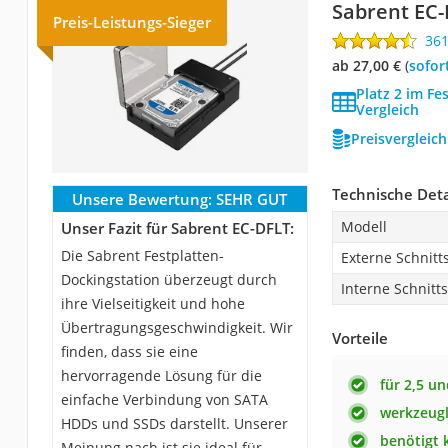
Sabrent ‎EC
Preis-Leistungs-Sieger
36
ab 27,00 €
(
Sofor
Platz 2 im Fe
Vergleich
Preisvergleic
Technische Deta
Unsere Bewertung:
SEHR GUT
Modell
Unser Fazit für Sabrent ‎EC-DFLT:
Die Sabrent Festplatten-
Externe Schnitts
Dockingstation überzeugt durch
Interne Schnitts
ihre Vielseitigkeit und hohe
Übertragungsgeschwindigkeit. Wir
Vorteile
finden, dass sie eine
hervorragende Lösung für die
für 2,5 un
einfache Verbindung von SATA
werkzeugl
HDDs und SSDs darstellt. Unserer
benötigt 
Meinung nach ist sie ideal für