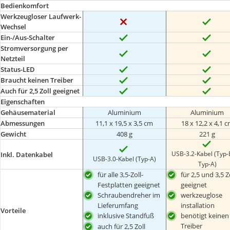
Bedienkomfort
Werkzeugloser Laufwerk-
Wechsel
Ein-/Aus-Schalter
Stromversorgung per
Netzteil
Status-LED
Braucht keinen Treiber
Auch für 2,5 Zoll geeignet
Eigenschaften
Gehäusematerial
Aluminium
Aluminium
Abmessungen
11,1 x 19,5 x 3,5 cm
18 x 12,2 x 4,1 
Gewicht
408 g
221 g
USB-3.2-Kabel (Typ-
Inkl. Datenkabel
USB-3.0-Kabel (Typ-A)
Typ-A)
für alle 3,5-Zoll-
für 2,5 und 3,5 Z
Festplatten geeignet
geeignet
Schraubendreher im
werkzeuglose
Lieferumfang
installation
Vorteile
inklusive Standfuß
benötigt keinen
Treiber
auch für 2,5 Zoll