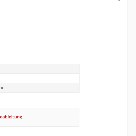
abe
eableitung