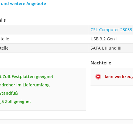
h und weitere Angebote
ils
CSL-Computer 23033
telle
USB 3.2 Gen1
telle
SATA I, II und III
Nachteile
,5-Zoll-Festplatten geeignet
kein werkzeu
ndreher im Lieferumfang
 Standfuß
,5 Zoll geeignet