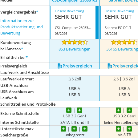
Modell
*
CSL-Computer 23033162
Sabrent ‎EC-DF
Unsere Bewertung
Unsere Bewertung
Vergleichsergebnis
*
SEHR GUT
SEHR GUT
Informationen zur
Produktsortierung und
CSL-Computer 23033162
Sabrent ‎EC-DFLT
Bewertung
08/2026
08/2026
Kundenwertung
*
bei Amazon
853 Bewertungen
36165 Bewertun
Erhältlich bei
*
Preis­vergleich
Preis­verglei
Preis­vergleich
Laufwerk und Anschlüsse
Laufwerk-Format
3,5 Zoll
2,5 | 3,5 Zoll
USB-Anschluss
USB-A
USB-A
USB-Anschluss am
USB-B
USB-B
Laufwerk
Schnittstellen und Protokolle
Externe Schnittstelle
USB 3.2 Gen1
USB 3.2 Gen1
Interne Schnittstelle
SATA I, II und III
keine Herstelleran
Unterstützte max.
unbegrenzt
bis 8 TB
Speichergröße