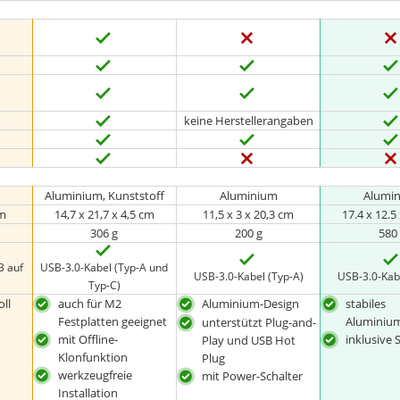
keine Herstellerangaben
Aluminium, Kunststoff
Aluminium
Alumi
cm
14,7 x 21,7 x 4,5 cm
11,5 x 3 x 20,3 cm
17.4 x 12.5
306 g
200 g
580
B auf
USB-3.0-Kabel (Typ-A und
USB-3.0-Kabel (Typ-A)
USB-3.0-Kab
Typ-C)
oll
auch für M2
Aluminium-Design
stabiles
Festplatten geeignet
Aluminiu
unterstützt Plug-and-
mit Offline-
inklusive
Play und USB Hot
Klonfunktion
Plug
werkzeugfreie
mit Power-Schalter
Installation