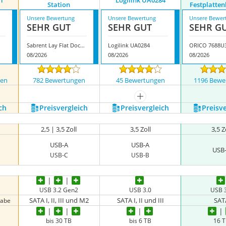
LT
Logilink UA0284
Station
Festplatte
Unsere Bewertung
Unsere Bewertung
Unsere Bewer
SEHR GUT
SEHR GUT
SEHR G
Sabrent Lay Flat Docking Station
Logilink UA0284
08/2026
08/2026
08/2026
gen
782 Bewertungen
45 Bewertungen
1196 Bewe
mehr anzeigen
ch
Preis­vergleich
Preis­vergleich
Preis­v
2,5 | 3,5 Zoll
3,5 Zoll
3,5 Z
USB-A
USB-A
USB
USB-C
USB-B
USB 3.2 Gen2
USB 3.0
USB 
SATA I, II, III und M2
SATA I, II und III
SAT
gabe
bis 30 TB
bis 6 TB
16 