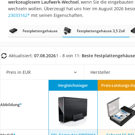
werkzeuglosem Laufwerk-Wechsel
, wenn Sie die eingebauten 
Gaming-PC
wechseln wollen. Überzeugt hat uns hier im August 2026 bes
Soundbar
23033162
*
mit seinen Eigenschaften.
17-Zoll-Laptop
Festplattengehäuse
Festplattengehäuse 3,5 Zoll
Satellitenschüssel
Gaming-Headset
Schnurloses Telef
Aktualisiert:
07.08.2026
1 - 8 von 11:
Beste Festplattengehäuse 
Tablets unter 200 
Ladekabel Typ 2 S
Preis in EUR
Hersteller
Lichtwecker
Vergleichssieger
Preis-Leistungs-Si
Acer Aspire
Service
Abbildung
*