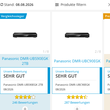
Tablets unter 200 Euro
aufnehmen möchten. So entgeht Ihnen auch nicht das
Produkte filtern
Stand:
08.08.2026
Ladekabel Typ 2 Schuko
kleinste bisschen des TV-Programms. Überzeugt hat uns hier
Lichtwecker
im August 2026 besonders das Modell
Panasonic DMR-
Vergleichssieger
Pre
Acer Aspire
UBS90EGK 2TB
*
mit seinen Eigenschaften.
Service
1 / 8
2 / 8
Panasonic DMR-UBS90EGK
Panasonic DMR-UBC90EGK
P
2TB
Unsere Bewertung
Unsere Bewertung
U
SEHR GUT
SEHR GUT
Panasonic DMR-UBS90EGK 2TB
Panasonic DMR-UBC90EGK
P
08/2026
08/2026
0
246 Bewertungen
287 Bewertungen