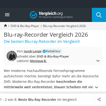
Die beliebtesten Vergleiche nach Kategorie
Vergleich
Elektronik
Powerstation
DVD & Blu-Ray-Player
Blu-ray-Recorder Vergleich 2026
Monitor 32 Zoll 4K
Fernseher
Blu-ray-Recorder Vergleich 2026
Drucker
Die besten Blu-ray-Rekorder im Vergleich
Desktop-PC
Monitor
Von:
Jacob Lange
Redakteur
Diascanner
schreibt über:
DVD & Blu-Ray-Player
Laser-Multifunktionsdrucker
Lektorin:
Monique B.
Powerline-Adapter
Powerstation mit Solarpanel
Wer moderne, hochauflösende Fernsehprogramme
Gaming-PC
aufzeichnen möchte, benötigt dafür mehr als die klassische
Soundbar
DVD. Moderne Blu-Ray-Recorder
beschreiben die
17-Zoll-Laptop
mittlerweile weit verbreiteten, blauen Scheiben mit vielen
Satellitenschüssel
Stunden Programm
.
Wählen Sie jetzt aus unserer Test- bzw.
Gaming-Headset
Vergleichstabelle ein Gerät
mit Twin-Tuner
aus, wenn Sie
1 - 2 von 8:
Beste Blu-Ray-Recorder
im Vergleich
Schnurloses Telefon
gleichzeitig eine Sendung anschauen und eine andere