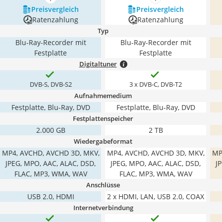
mehr anzeigen
mehr anzeigen
Preis­vergleich
Preis­vergleich
Ratenzahlung
Ratenzahlung
Typ
Blu-Ray-Recorder mit
Blu-Ray-Recorder mit
Festplatte
Festplatte
Digitaltuner
DVB-S, DVB-S2
3 x DVB-C, DVB-T2
Aufnahmemedium
Festplatte, Blu-Ray, DVD
Festplatte, Blu-Ray, DVD
Festplattenspeicher
2.000 GB
2 TB
Wiedergabeformat
MP4, AVCHD, AVCHD 3D, MKV,
MP4, AVCHD, AVCHD 3D, MKV,
MP
JPEG, MPO, AAC, ALAC, DSD,
JPEG, MPO, AAC, ALAC, DSD,
J
FLAC, MP3, WMA, WAV
FLAC, MP3, WMA, WAV
Anschlüsse
USB 2.0, HDMI
2 x HDMI, LAN, USB 2.0, COAX
Internetverbindung