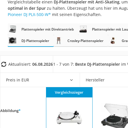
Vergleichstabelle einen
DJ-Plattenspieler mit Anti-Skating
, um
Gaming-PC
optimal in der Spur
zu halten. Überzeugt hat uns hier im Aug
Soundbar
Pioneer DJ PLX-500-W
*
mit seinen Eigenschaften.
17-Zoll-Laptop
Plattenspieler mit Direktantrieb
Plattenspieler mit La
Satellitenschüssel
Gaming-Headset
DJ-Plattenspieler
Crosley-Plattenspieler
Gr
Schnurloses Telef
Tablets unter 200 
Aktualisiert:
06.08.2026
1 - 7 von 7:
Beste DJ-Plattenspieler
im 
Ladekabel Typ 2 S
Lichtwecker
Preis in EUR
Hersteller
Acer Aspire
Vergleichssieger
Service
Abbildung
*