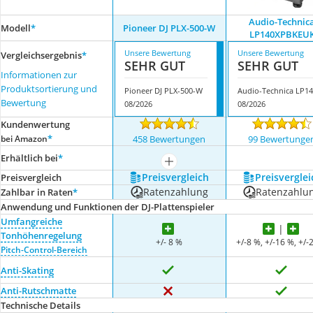
Audio-Technic
Modell
*
Pioneer DJ PLX-500-W
LP140XPBKEU
Unsere Bewertung
Unsere Bewertung
Vergleichsergebnis
*
SEHR GUT
SEHR GUT
Informationen zur
Produktsortierung und
Pioneer DJ PLX-500-W
A
Bewertung
08/2026
08/2026
Kundenwertung
*
bei Amazon
458 Bewertungen
99 Bewertunge
Erhältlich bei
*
mehr anzeigen
Preis­vergleich
Preis­verglei
Preis­vergleich
Ratenzahlung
Ratenzahlu
Zahlbar in Raten
*
Anwendung und Funktionen der DJ-Plattenspieler
Umfangreiche
Tonhöhenregelung
+/- 8 %
+/-8 %, +/-16 %, +/-
Pitch-Control-Bereich
Anti-Skating
Anti-Rutschmatte
Technische Details