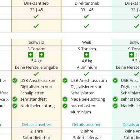
Direktantrieb
Direktantrieb
Direkta
33 | 45
33 | 45
33 |
Schwarz
Weiß
Schw
S-Tonarm
S-Tonarm
S-Ton
5,4 kg
4,6 kg
5,3 
keine Herstellerangabe
Aluminium
keine Herste
cher
USB-Anschluss zum
USB-Anschluss zum
USB-Ansc
Digitalisieren von
Digitalisieren von
Digitalisi
fest
Schallplatten
Schallplatten
Schallplat
sehr standfest
Nadelbeleuchtung
sehr stan
wärts-
auf
Nadelbeleuchtung
aus robustem
Nadelbel
Aluminium
n
Details ansehen
Details ansehen
Details 
2 Jahre
2 Jahre
keine A
r
Sofort lieferbar
Sofort lieferbar
Sofort li