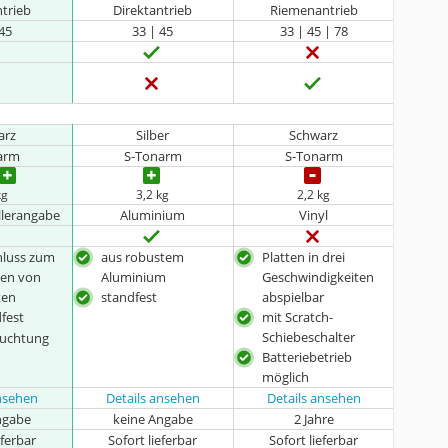
ntrieb
Direktantrieb
Riemenantrieb
 45
33 | 45
33 | 45 | 78
arz
Silber
Schwarz
arm
S-Tonarm
S-Tonarm
kg
3,2 kg
2,2 kg
llerangabe
Aluminium
Vinyl
hluss zum
aus robustem
Platten in drei
eren von
Aluminium
Geschwindigkeiten
ten
standfest
abspielbar
dfest
mit Scratch-
Schiebeschalter
euchtung
Batteriebetrieb
möglich
ansehen
Details ansehen
Details ansehen
ngabe
keine Angabe
2 Jahre
eferbar
Sofort lieferbar
Sofort lieferbar