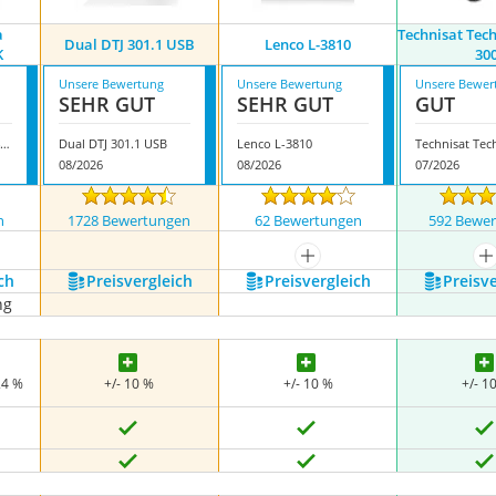
a
Technisat Tec
Dual DTJ 301.1 USB
Lenco L-3810
K
30
Unsere Bewertung
Unsere Bewertung
Unsere Bewer
SEHR GUT
SEHR GUT
GUT
udio-Technica LP140XPBKEUK
Dual DTJ 301.1 USB
Lenco L-3810
08/2026
08/2026
07/2026
n
1728 Bewertungen
62 Bewertungen
592 Bewe
mehr anzeigen
m
ch
Preis­vergleich
Preis­vergleich
Preis­v
ng
24 %
+/- 10 %
+/- 10 %
+/- 1