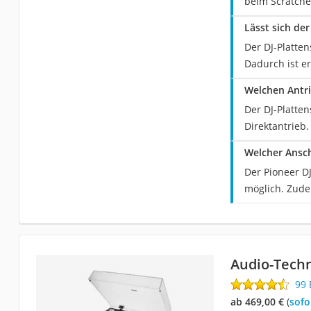
beim Scratche
Lässt sich de
Der DJ-Platte
Dadurch ist er
Welchen Antri
Der DJ-Platten
Direktantrieb
Welcher Ansch
Der Pioneer DJ
möglich. Zude
Audio-Tech
99
ab 469,00 €
(
Sof