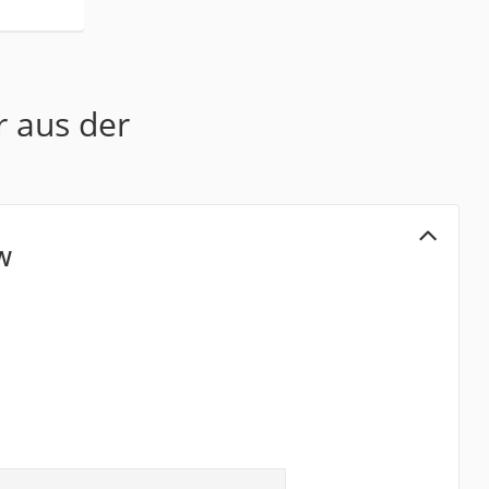
r aus der
-W