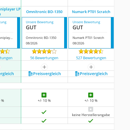
hniplayer LP
Omnitronic BD-1350
Numark PT01 Scratch
0
tung
Unsere Bewertung
Unsere Bewertung
GUT
GUT
Technisat Techniplayer LP 300
Omnitronic BD-1350
Numark PT01 Scratch
08/2026
08/2026
rtungen
56 Bewertungen
527 Bewertungen
ehr anzeigen
mehr anzeigen
mehr anzeigen
ergleich
Preis­vergleich
Preis­vergleich
0 %
+/- 10 %
+/- 10 %
keine Herstellerangabe