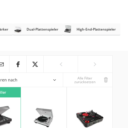
tärker
Dual-Plattenspieler
High-End-Plattenspieler
Alle Filter
eren nach
zurücksetzen
ller