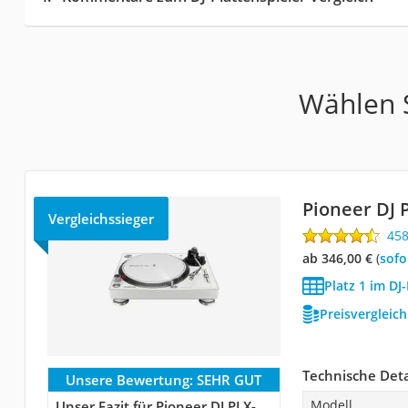
Wählen S
Pioneer DJ 
Vergleichssieger
45
ab 346,00 €
(
Sof
Platz 1 im DJ
Preisvergleic
Technische Deta
Unsere Bewertung:
SEHR GUT
Modell
Unser Fazit für Pioneer DJ PLX-