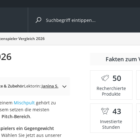
ergleiche nach Kategorie
tenspieler Vergleich 2026
026
Fakten zum 
.
50
e & Zubehör
Lektorin:
Janina S.
Recherchierte
Produkte
 einem
Mischpult
gehört zu
43
esem setzen die meisten
onsdrucker
 Pitch-Bereich
.
Investierte
Stunden
pielers ein Gegengewicht
Solarpanel
. Wählen Sie jetzt aus unserer