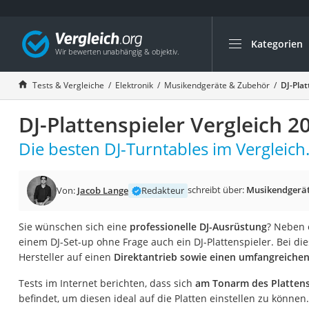
Kategorien
Die beliebtesten V
Elektronik
Tests & Vergleiche
Elektronik
Musikendgeräte & Zubehör
DJ-Plat
Powerstation
DJ-Plattenspieler Vergleich 2
Monitor 32 Zoll 4K
Fernseher
Die besten DJ-Turntables im Vergleich
Drucker
Desktop-PC
schreibt über:
Musikendgerät
Von:
Jacob Lange
Redakteur
Monitor
Sie wünschen sich eine
professionelle DJ-Ausrüstung
? Neben
Diascanner
einem DJ-Set-up ohne Frage auch ein DJ-Plattenspieler. Bei di
Laser-Multifunkti
Hersteller auf einen
Direktantrieb sowie einen umfangreichen
Powerline-Adapter
Tests im Internet berichten, dass sich
am Tonarm des Plattens
Powerstation mit 
befindet, um diesen ideal auf die Platten einstellen zu können