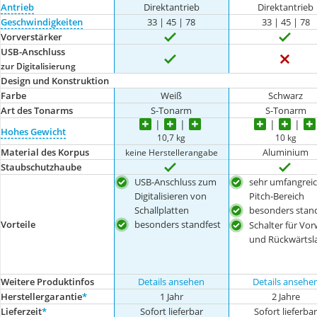
Antrieb
Direktantrieb
Direktantrieb
Geschwindigkeiten
33 | 45 | 78
33 | 45 | 78
Vorverstärker
USB-Anschluss
zur Digitalisierung
Design und Konstruktion
Farbe
Weiß
Schwarz
Art des Tonarms
S-Tonarm
S-Tonarm
Hohes Gewicht
10,7 kg
10 kg
Material des Korpus
Aluminium
keine Herstellerangabe
Staubschutzhaube
USB-Anschluss zum
sehr umfangrei
Digitalisieren von
Pitch-Bereich
Schallplatten
besonders stand
Vorteile
besonders standfest
Schalter für Vor
und Rückwärtsl
Weitere Produktinfos
Details ansehen
Details ansehe
Herstellergarantie
*
1 Jahr
2 Jahre
Lieferzeit
*
Sofort lieferbar
Sofort lieferba