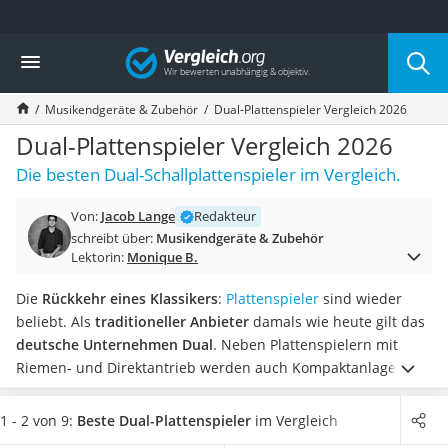
Die beliebtesten Vergleiche nach Kategorie
Vergleich
Elektronik
Powerstation
Musikendgeräte & Zubehör
Dual-Plattenspieler Vergleich 2026
Monitor 32 Zoll 4K
Fernseher
Dual-Plattenspieler Vergleich 2026
Drucker
Die besten Dual-Schallplattenspieler im Vergleich.
Desktop-PC
Monitor
Von:
Jacob Lange
Redakteur
Diascanner
schreibt über:
Musikendgeräte & Zubehör
Laser-Multifunktionsdrucker
Lektorin:
Monique B.
Powerline-Adapter
Powerstation mit Solarpanel
Die
Rückkehr eines Klassikers
:
Plattenspieler
sind wieder
Gaming-PC
beliebt. Als
traditioneller Anbieter
damals wie heute gilt das
Soundbar
deutsche Unternehmen Dual
. Neben Plattenspielern mit
17-Zoll-Laptop
Riemen- und Direktantrieb werden auch Kompaktanlagen
Satellitenschüssel
angeboten, die unterschiedliche Abspielmöglichkeiten
Gaming-Headset
kombinieren.
Tests im Internet berichten, dass Sie
mit den
1 - 2 von 9:
Beste Dual-Plattenspieler
im Vergleich
Schnurloses Telefon
USB-Plattenspielern von Dual beliebte Langspielplatten