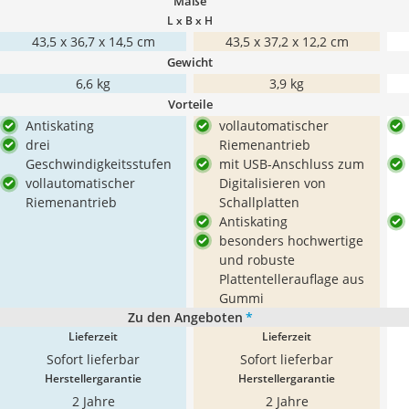
Maße
L x B x H
43,5 x 36,7 x 14,5 cm
43,5 x 37,2 x 12,2 cm
Gewicht
6,6 kg
3,9 kg
Vorteile
Antiskating
vollautomatischer
drei
Riemenantrieb
Geschwindigkeitsstufen
mit USB-Anschluss zum
vollautomatischer
Digitalisieren von
Riemenantrieb
Schallplatten
Antiskating
besonders hochwertige
und robuste
Plattentellerauflage aus
Gummi
Zu den Angeboten
*
Lieferzeit
Lieferzeit
Sofort lieferbar
Sofort lieferbar
Herstellergarantie
Herstellergarantie
2 Jahre
2 Jahre