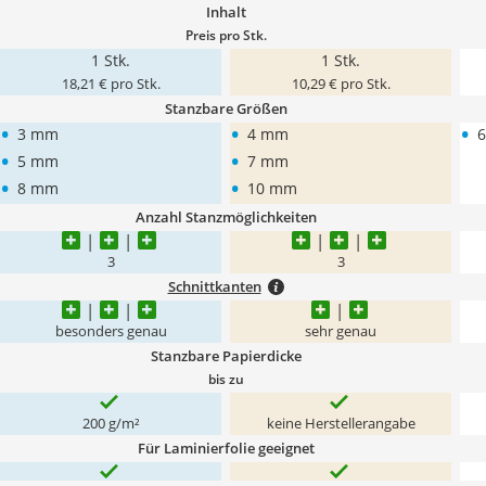
Inhalt
Preis pro Stk.
1 Stk.
1 Stk.
18,21 € pro Stk.
10,29 € pro Stk.
Stanzbare Größen
•
•
•
3 mm
4 mm
•
•
5 mm
7 mm
•
•
8 mm
10 mm
Anzahl Stanzmöglichkeiten
3
3
Schnittkanten
besonders genau
sehr genau
Stanzbare Papierdicke
bis zu
200 g/m²
keine Herstellerangabe
Für Laminierfolie geeignet