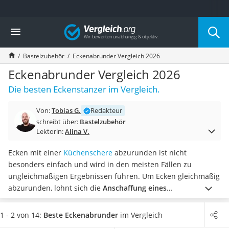
Die beliebtesten Vergleiche nach Kategorie
Vergleich
Freizeit & Sport
Gartentrampolin
Bastelzubehör
Eckenabrunder Vergleich 2026
Trampolin
Metalldetektor
Eckenabrunder Vergleich 2026
Eufab-Fahrradträger
Die besten Eckenstanzer im Vergleich.
Trampolin 366 cm
Fahrradschloss
Von:
Tobias G.
Redakteur
Aluminium-Koffer
schreibt über:
Bastelzubehör
Futterboot
Lektorin:
Alina V.
Air Bike
E-Bike-Dreirad
Ecken mit einer
Küchenschere
abzurunden ist nicht
Trekkingschuhe Herren
besonders einfach und wird in den meisten Fällen zu
Reisetasche mit Rollen
ungleichmäßigen Ergebnissen führen. Um Ecken gleichmäßig
Klimmzugstation
abzurunden, lohnt sich die
Anschaffung eines
Koffer
Eckenabrunders.
So können Sie Fotos, Karten und sogar
Nachtsichtgerät
Laminiertes hochwertig verzieren.
Machen Sie den Test und
1 - 2 von 14:
Beste Eckenabrunder
im Vergleich
Faltschloss
wählen Sie jetzt einen Eckenabrunder aus unserem Vergleich