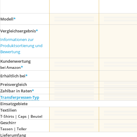
Modell
*
Vergleichsergebnis
*
Informationen zur
Produktsortierung und
Bewertung
Kundenwertung
*
bei Amazon
Erhältlich bei
*
Preis­vergleich
Zahlbar in Raten
*
Transferpressen-Typ
Einsatzgebiete
Textilien
T-Shirts | Caps | Beutel
Geschirr
Tassen | Teller
Lieferumfang