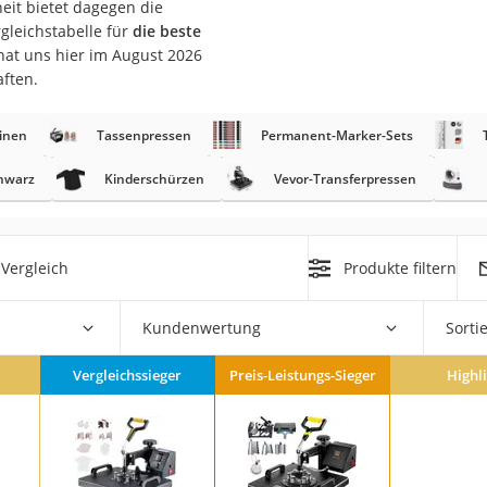
eit bietet dagegen die
erren
gleichstabelle für
die beste
llen
hat uns hier im August 2026
aften.
inen
Tassenpressen
Permanent-Marker-Sets
chwarz
Kinderschürzen
Vevor-Transferpressen
r
Vergleich
Produkte filtern
rren
eiten
Kundenwertung
Sorti
Vergleichssieger
Preis-Leistungs-Sieger
Highl