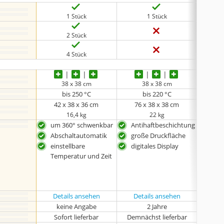
1 Stück
1 Stück
2 Stück
4 Stück
38 x 38 cm
38 x 38 cm
bis 250 °C
bis 220 °C
42 x 38 x 36 cm
‎76 x 38 x 38 cm
52,1
16,4 kg
22 kg
um 360° schwenkbar
Antihaftbeschichtung
groß
Abschaltautomatik
große Druckfläche
Tef
Wal
einstellbare
digitales Display
präz
Temperatur und Zeit
und
mit
Übe
Details ansehen
Details ansehen
Det
keine Angabe
2 Jahre
k
Sofort lieferbar
Demnächst lieferbar
Sof