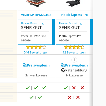
V
Vevor SJYHPM2938-8
Plottix iXpress Pro
Transf
Unsere Bewertung
Unsere Bewertung
Unsere
SEHR GUT
SEHR GUT
GUT
Vevor SJYHPM2938-8
Plottix iXpress Pro
08/2026
08/2026
08/202
544 Bewertungen
12 Bewertungen
272
mehr anzeigen
Preis­vergleich
Preis­vergleich
P
Ratenzahlung
Schwenkpresse
Hitzepresse
Sc