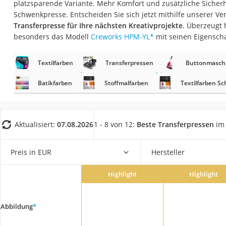
platzsparende Variante. Mehr Komfort und zusätzliche Sicherh
Trekkingschuhe H
Schwenkpresse. Entscheiden Sie sich jetzt mithilfe unserer Ver
Reisetasche mit Ro
Transferpresse für Ihre nächsten Kreativprojekte
. Überzeugt 
besonders das Modell
Creworks HPM-YL
*
mit seinen Eigensch
Klimmzugstation
Koffer
Textilfarben
Transferpressen
Buttonmasch
Nachtsichtgerät
Batikfarben
Stoffmalfarben
Textilfarben S
Faltschloss
Handgepäck-Koffe
Vibrationsplatte
Aktualisiert:
07.08.2026
1 - 8 von 12:
Beste Transferpressen
im 
Wanderschuhe He
Preis in EUR
Hersteller
Sicherheitsweste R
Service
Highlight
Highlight
Abbildung
*