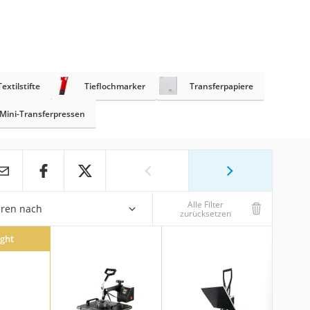
Textilstifte
Tieflochmarker
Transferpapiere
Mini-Transferpressen
Alle Filter
eren nach
zurücksetzen
ight