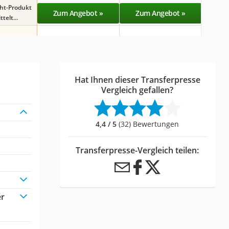
ght-Produkt
Zum Angebot »
Zum Angebot »
Zu
telt...
Hat Ihnen dieser Transferpresse
Vergleich gefallen?
4,4 / 5
(32) Bewertungen
Transferpresse-Vergleich teilen:
er