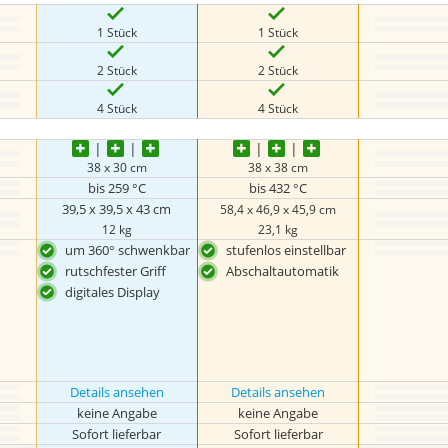
1 Stück
1 Stück
2 Stück
2 Stück
4 Stück
4 Stück
38 x 30 cm
38 x 38 cm
bis 259 °C
bis 432 °C
‎39,5 x 39,5 x 43 cm
58,4 x 46,9 x 45,9 cm
12 kg
23,1 kg
um 360° schwenkbar
stufenlos einstellbar
rutschfester Griff
Abschaltautomatik
digitales Display
Details ansehen
Details ansehen
keine Angabe
keine Angabe
Sofort lieferbar
Sofort lieferbar