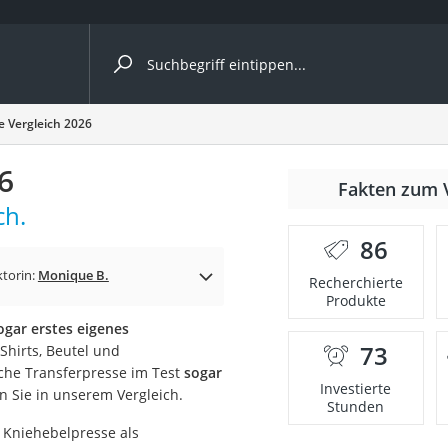
ergleiche nach Kategorie
e Vergleich 2026
6
Fakten zum 
ch.
er
86
ktorin:
Monique B.
Recherchierte
Produkte
ogar erstes eigenes
73
Shirts, Beutel und
che Transferpresse im Test
sogar
Investierte
en Sie in unserem Vergleich.
Stunden
e Kniehebelpresse als