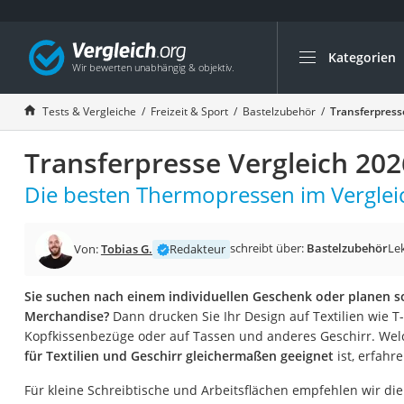
Kategorien
Die beliebtesten V
Freizeit & Sport
Tests & Vergleiche
Freizeit & Sport
Bastelzubehör
Transferpress
Gartentrampolin
Transferpresse Vergleich 202
Trampolin
Metalldetektor
Die besten Thermopressen im Verglei
Eufab-Fahrradträg
Trampolin 366 cm
schreibt über:
Bastelzubehör
Le
Von:
Tobias G.
Redakteur
Fahrradschloss
Sie suchen nach einem individuellen Geschenk oder planen s
Aluminium-Koffer
Merchandise?
Dann drucken Sie Ihr Design auf Textilien wie T-
Futterboot
Kopfkissenbezüge oder auf Tassen und anderes Geschirr. Wel
für Textilien und Geschirr gleichermaßen geeignet
ist, erfahr
Air Bike
E-Bike-Dreirad
Für kleine Schreibtische und Arbeitsflächen empfehlen wir di