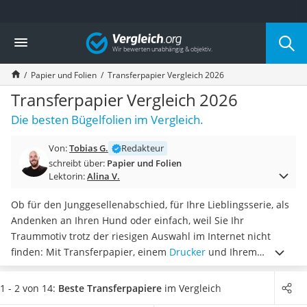
Die beliebtesten Vergleiche nach Kategorie
Vergleich
Wohnen
Matratzen-Topper
Papier und Folien
Transferpapier Vergleich 2026
Matratzen
Konferenzlautsprecher
Transferpapier Vergleich 2026
Tageslichtlampe
Die besten Bügelfolien im Vergleich.
Badlüfter
Ergonomischer Bürostuhl
Von:
Tobias G.
Redakteur
Bürohocker
schreibt über:
Papier und Folien
Außenleuchte mit Kamera
Lektorin:
Alina V.
Ozongeneratoren
Akku-Tischlampe
Ob für den Junggesellenabschied, für Ihre Lieblingsserie, als
Konferenzmikrofon
Andenken an Ihren Hund oder einfach, weil Sie Ihr
Klappmatratze
Traummotiv trotz der riesigen Auswahl im Internet nicht
Duschkopf mit Kalkfilter
finden: Mit Transferpapier, einem
Drucker
und Ihrem
Aktenvernichter Sicherheitsstufe 4
Bügeleisen
können Sie
Kleidung ganz nach Ihren
Bettgitter
Vorstellungen für wenig Geld selbst gestalten
.
Doch
1 - 2 von 14:
Beste Transferpapiere
im Vergleich
Spannbettlaken
Achtung: Transferpapier ist nicht gleich Transferpapier.