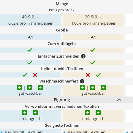
Menge
Preis pro Stück
40 Stück
20 Stück
0,62 € pro Transferpapier
1,00 € pro Transferpapier
Größe
A4
A4
Zum Aufbügeln
Einfaches Zuschneiden
Helle | dunkle Textilien
Waschmaschinenfest
gut waschbar
gut waschbar
Eignung
Verwendbar mit verschiedenen Textilien
umfangreich
umfangreich
Geeignete Textilien
•
•
•
Baumwoll-Textilien
Baumwoll-Textilien
B