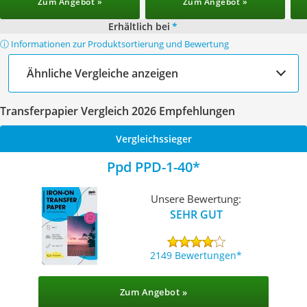
Zum Angebot »
Zum Angebot »
Erhältlich bei
*
ⓘ Informationen zur Produktsortierung und Bewertung
Ähnliche Vergleiche anzeigen
Transferpapier Vergleich 2026 Empfehlungen
Vergleichssieger
‎Ppd PPD-1-40
Unsere Bewertung:
SEHR GUT
2149 Bewertungen
Zum Angebot »