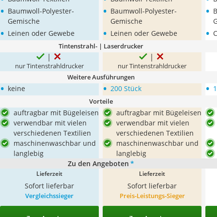
•
•
•
Baumwoll-Polyester-
Baumwoll-Polyester-
B
Gemische
Gemische
•
•
•
Leinen oder Gewebe
Leinen oder Gewebe
C
Tintenstrahl- | Laserdrucker
nur Tintenstrahldrucker
nur Tintenstrahldrucker
Weitere Ausführungen
•
•
•
keine
200 Stück
1
Vorteile
auftragbar mit Bügeleisen
auftragbar mit Bügeleisen
verwendbar mit vielen
verwendbar mit vielen
verschiedenen Textilien
verschiedenen Textilien
maschinenwaschbar und
maschinenwaschbar und
langlebig
langlebig
Zu den Angeboten
*
Lieferzeit
Lieferzeit
Sofort lieferbar
Sofort lieferbar
Vergleichssieger
Preis-Leistungs-Sieger