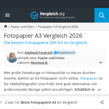
Die beliebtesten Vergleiche nach Kategorie
Vergleich
Wohnen
Matratzen-Topper
Papier und Folien
Fotopapier A3 Vergleich 2026
Matratzen
Konferenzlautsprecher
Fotopapier A3 Vergleich 2026
Tageslichtlampe
Die besten Fotopapiere DIN A3 im Vergleich.
Badlüfter
Ergonomischer Bürostuhl
Von:
Adelheid Fangrath
Redakteurin
Bürohocker
schreibt über:
Papier und Folien
Außenleuchte mit Kamera
Lektorin:
Monique B.
Ozongeneratoren
Akku-Tischlampe
Wer große Fotoabzüge in Fotoqualität zu Hause drucken
Konferenzmikrofon
möchte, kommt an A3-Fotopapier nicht vorbei.
Fotopapier
ist
Klappmatratze
für Hobbyfotografen und Profis eine gute Alternative, um
Duschkopf mit Kalkfilter
professionelle Abzüge selbst anzufertigen.
Erhältlich in Matt,
Aktenvernichter Sicherheitsstufe 4
Glänzend und Hochglänzend
, können die Prints in
Bettgitter
hervorragender Qualität umgesetzt werden.
Wie A3-
1 - 2 von 14:
Beste Fotopapiere A3
im Vergleich
Spannbettlaken
Fotopapier-Tests im Internet zeigen,
bestimmt die