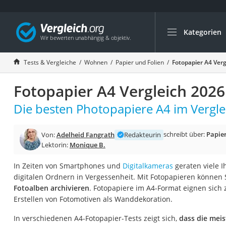
Kategorien
Die beliebtesten V
Wohnen
Tests & Vergleiche
Wohnen
Papier und Folien
Fotopapier A4 Verg
Matratzen-Topper
Fotopapier A4 Vergleich 2026
Matratzen
Konferenzlautspre
Die besten Photopapiere A4 im Vergle
Tageslichtlampe
schreibt über:
Papier
Von:
Adelheid Fangrath
Redakteurin
Badlüfter
Lektorin:
Monique B.
Ergonomischer Bü
In Zeiten von Smartphones und
Digitalkameras
geraten viele I
Bürohocker
digitalen Ordnern in Vergessenheit. Mit Fotopapieren können 
Außenleuchte mit
Fotoalben archivieren
. Fotopapiere im A4-Format eignen sic
Erstellen von Fotomotiven als Wanddekoration.
Ozongeneratoren
Akku-Tischlampe
In verschiedenen A4-Fotopapier-Tests zeigt sich,
dass die meis