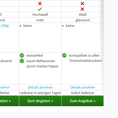
ß
Hochweiß
Weiß
end
matt
glänzend
ho
•
•
•
g 200g
keine
keine
keine
wasserfest
kompatibel zu allen
bes
Tintenstrahldruckern
Tro
rocknend
kaum Reflexionen
beid
durch mattes Papier
mög
was
ansehen
Details ansehen
Details ansehen
eferbar
Lieferbar in wenigen Tagen
Sofort lieferbar
Sof
ebot »
Zum Angebot »
Zum Angebot »
Zu