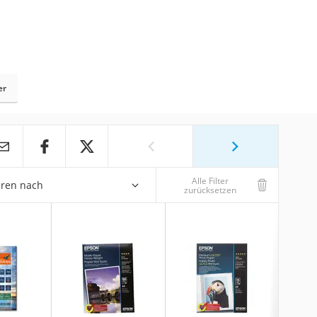
er
Alle Filter
eren nach
zurücksetzen