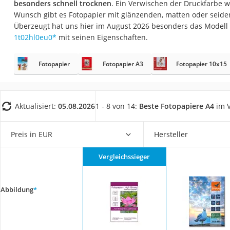
besonders schnell trocknen
. Ein Verwischen der Druckfarbe w
Konferenzmikrofo
Wunsch gibt es Fotopapier mit glänzenden, matten oder seide
Klappmatratze
Überzeugt hat uns hier im August 2026 besonders das Modell
1t02hl0eu0
*
mit seinen Eigenschaften.
Duschkopf mit Kalk
Aktenvernichter Si
Fotopapier
Fotopapier A3
Fotopapier 10x15
Bettgitter
Spannbettlaken
Topper 100 x 200
Aktualisiert:
05.08.2026
1 - 8 von 14:
Beste Fotopapiere A4
im V
Duschpaneel
Preis in EUR
Hersteller
Höhenverstellbare
Matratze 90 x 200
Vergleichssieger
Service
Abbildung
*