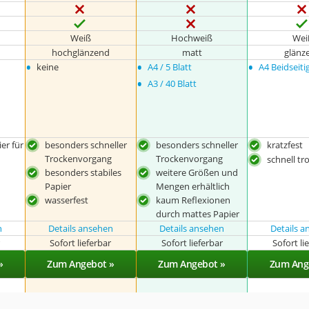
Weiß
Hochweiß
Wei
hochglänzend
matt
glänz
•
•
•
keine
A4 / 5 Blatt
A4 Beidseiti
•
A3 / 40 Blatt
er für
besonders schneller
besonders schneller
kratzfest
Trockenvorgang
Trockenvorgang
schnell t
besonders stabiles
weitere Größen und
Papier
Mengen erhältlich
wasserfest
kaum Reflexionen
durch mattes Papier
n
Details ansehen
Details ansehen
Details 
r
Sofort lieferbar
Sofort lieferbar
Sofort li
»
Zum Angebot »
Zum Angebot »
Zum Ang