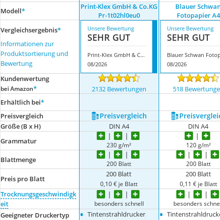
Print-Klex GmbH & Co.KG
Blauer Schwa
Modell
*
Pr-1t02hl0eu0
Fotopapier A4
Unsere Bewertung
Unsere Bewertung
Vergleichsergebnis
*
SEHR GUT
SEHR GUT
Informationen zur
Produktsortierung und
Print-Klex GmbH & Co.KG Pr-1t02hl0eu0
Bewertung
08/2026
08/2026
Kundenwertung
*
bei Amazon
2132 Bewertungen
518 Bewertung
Erhältlich bei
*
Preis­vergleich
Preis­verglei
Preis­vergleich
Größe (B x H)
DIN A4
DIN A4
Grammatur
230 g/m²
120 g/m²
Blattmenge
200 Blatt
200 Blatt
200 Blatt
200 Blatt
Preis pro Blatt
0,10 € je Blatt
0,11 € je Blatt
Trocknungsgeschwindigk
besonders schnell
besonders schne
eit
•
•
Tintenstrahldrucker
Tintenstrahldruck
Geeigneter Druckertyp