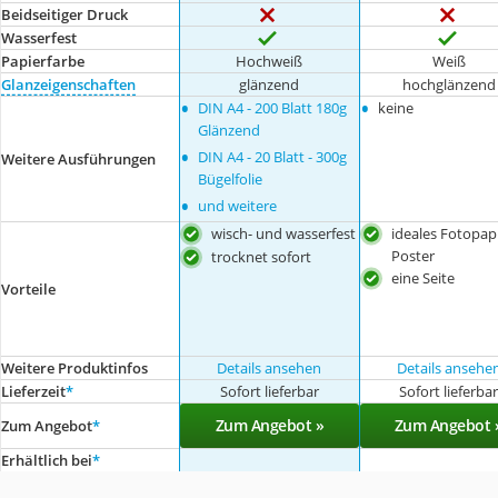
Beidseitiger Druck
Wasserfest
Papierfarbe
Hochweiß
Weiß
Glanzeigenschaften
glänzend
hochglänzend
•
•
DIN A4 - 200 Blatt 180g
keine
Glänzend
•
DIN A4 - 20 Blatt - 300g
Weitere Ausführungen
Bügelfolie
•
und weitere
wisch- und wasserfest
ideales Fotopapi
Poster
trocknet sofort
eine Seite
Vorteile
Weitere Produktinfos
Details ansehen
Details ansehe
Lieferzeit
*
Sofort lieferbar
Sofort lieferba
Zum Angebot »
Zum Angebot 
Zum Angebot
*
Erhältlich bei
*