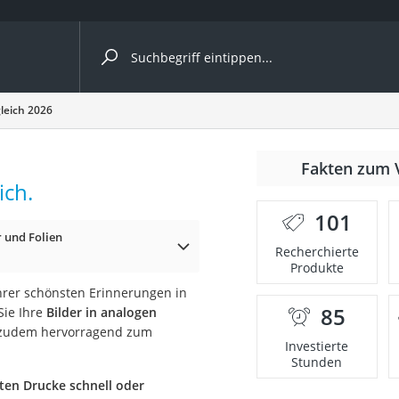
ergleiche nach Kategorie
leich 2026
Fakten zum 
cher
ich.
101
 und Folien
Recherchierte
Produkte
rostuhl
hrer schönsten Erinnerungen in
85
Sie Ihre
Bilder in analogen
 Kamera
h zudem hervorragend zum
Investierte
Stunden
ten Drucke schnell oder