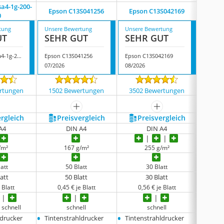
a4-1g-200-
Photo P
Epson C13S041256
Epson C13S042169
0
tung
Unsere Bewertung
Unsere Bewertung
Unsere
UT
SEHR GUT
SEHR GUT
SEH
Blue Swan Bsa4-1g-200-100
Epson C13S041256
Epson C13S042169
07/2026
08/2026
08/202
rtungen
1502 Bewertungen
3502 Bewertungen
3755
mehr anzeigen
mehr anzeigen
ergleich
Preis­vergleich
Preis­vergleich
P
A4
DIN A4
DIN A4
/m²
167 g/m²
255 g/m²
att
50 Blatt
30 Blatt
latt
50 Blatt
30 Blatt
 Blatt
0,45 € je Blatt
0,56 € je Blatt
0,
 schnell
schnell
schnell
bes
•
•
•
ldrucker
Tintenstrahldrucker
Tintenstrahldrucker
Tinte