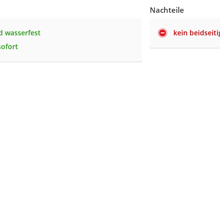
Nachteile
d wasserfest
kein beidseit
sofort