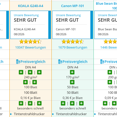
n
Blue Swan Bs
KOALA G240-A4
Canon MP-101
10
Unsere Bewertung
Unsere Bewertung
Unsere Bewer
SEHR GUT
SEHR GUT
SEHR G
Blauer Schwan Fotopapier A4
KOALA G240-A4
Canon MP-101
08/2026
08/2026
08/2026
en
10047 Bewertungen
1679 Bewertungen
1446 Bewe
ch
Preis­vergleich
Preis­vergleich
Preis­v
DIN A4
DIN A4
DIN 
240 g/m²
170 g/m²
200 g
100 Blatt
50 Blatt
100 Bl
100 Blatt
50 Blatt
100 B
0,16 € je Blatt
0,36 € je Blatt
0,09 € je
ll
besonders schnell
besonders schnell
besonders
•
•
•
er
Tintenstrahldrucker
Tintenstrahldrucker
Tintenstrah