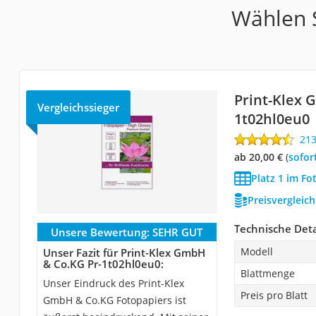
Wählen S
Print-Klex 
Vergleichssieger
1t02hl0eu0
21
ab 20,00 €
(
Sofor
Platz 1 im Fo
Preisvergleic
Technische Deta
Unsere Bewertung:
SEHR GUT
Modell
Unser Fazit für Print-Klex GmbH
& Co.KG Pr-1t02hl0eu0:
Blattmenge
Unser Eindruck des Print-Klex
Preis pro Blatt
GmbH & Co.KG Fotopapiers ist