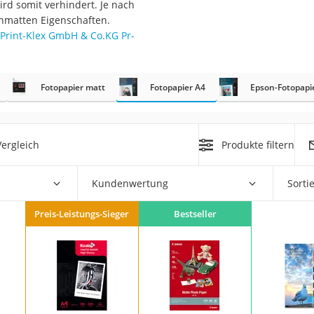
ird somit verhindert. Je nach
n
nmatten Eigenschaften.
Print-Klex GmbH & Co.KG Pr-
filter
cherheitsstufe 4
Fotopapier matt
Fotopapier A4
Epson-Fotopapi
ergleich
Produkte filtern
Kundenwertung
Sorti
r Schreibtisch
 cm
Preis-Leistungs-Sieger
Bestseller