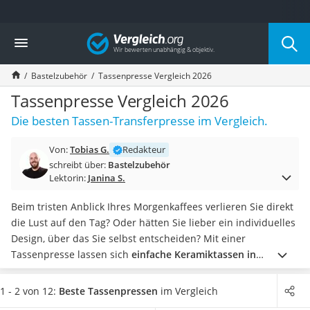
Die beliebtesten Vergleiche nach Kategorie
Vergleich
Freizeit & Sport
Gartentrampolin
Bastelzubehör
Tassenpresse Vergleich 2026
Trampolin
Metalldetektor
Tassenpresse Vergleich 2026
Eufab-Fahrradträger
Die besten Tassen-Transferpresse im Vergleich.
Trampolin 366 cm
Fahrradschloss
Von:
Tobias G.
Redakteur
Aluminium-Koffer
schreibt über:
Bastelzubehör
Futterboot
Lektorin:
Janina S.
Air Bike
E-Bike-Dreirad
Beim tristen Anblick Ihres Morgenkaffees verlieren Sie direkt
Trekkingschuhe Herren
die Lust auf den Tag? Oder hätten Sie lieber ein individuelles
Reisetasche mit Rollen
Design, über das Sie selbst entscheiden? Mit einer
Klimmzugstation
Tassenpresse lassen sich
einfache Keramiktassen in
Koffer
Minutenschnelle in kleine Kunststücke verwandeln
. Lustiger
Nachtsichtgerät
Spruch oder Familienfoto? Mit einer Tassenpresse können Sie
1 - 2 von 12:
Beste Tassenpressen
im Vergleich
Faltschloss
Ihrer Kreativität freien Lauf lassen.
Wie Online-Tests zeigen,