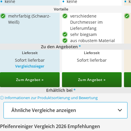
•
•
•
keine
keine
k
Vorteile
mehrfarbig (Schwarz-
verschiedene
Weiß)
Durchmesser im
Lieferumfang
sehr biegsam
aus robustem Material
Zu den Angeboten
*
Lieferzeit
Lieferzeit
Sofort lieferbar
Sofort lieferbar
Vergleichssieger
Zum Angebot »
Zum Angebot »
Erhältlich bei
*
ⓘ Informationen zur Produktsortierung und Bewertung
Ähnliche Vergleiche anzeigen
Pfeifenreiniger Vergleich 2026 Empfehlungen