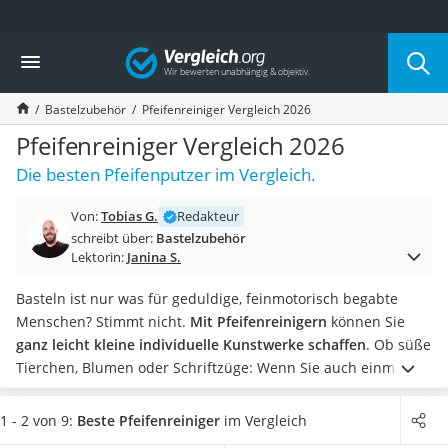
Die beliebtesten Vergleiche nach Kategorie
Vergleich
Freizeit & Sport
Gartentrampolin
Bastelzubehör
Pfeifenreiniger Vergleich 2026
Trampolin
Metalldetektor
Pfeifenreiniger Vergleich 2026
Eufab-Fahrradträger
Die besten Pfeifenputzer im Vergleich.
Trampolin 366 cm
Fahrradschloss
Von:
Tobias G.
Redakteur
Aluminium-Koffer
schreibt über:
Bastelzubehör
Futterboot
Lektorin:
Janina S.
Air Bike
E-Bike-Dreirad
Basteln ist nur was für geduldige, feinmotorisch begabte
Trekkingschuhe Herren
Menschen? Stimmt nicht.
Mit Pfeifenreinigern
können Sie
Reisetasche mit Rollen
ganz leicht kleine individuelle Kunstwerke schaffen
.
Ob süße
Klimmzugstation
Tierchen, Blumen oder Schriftzüge: Wenn Sie auch einmal
Koffer
einen Test mit Pfeifenputzern machen möchten, dann wählen
Nachtsichtgerät
Sie jetzt farbenfrohe und besonders biegsame
1 - 2 von 9:
Beste Pfeifenreiniger
im Vergleich
Faltschloss
Pfeifenreiniger aus unserer Tabelle, die nicht leicht