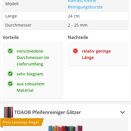
Kiemeu Kleine
Modell
Reinigungsbürste
Länge
24 cm
Durchmesser
2 - 25 mm
Vorteile
Nachteile
verschiedene
relativ geringe
Durchmesser im
Länge
Lieferumfang
sehr biegsam
aus robustem
Material
TOAOB Pfeifenreiniger Glitzer
Preis-Leistungs-Sieger