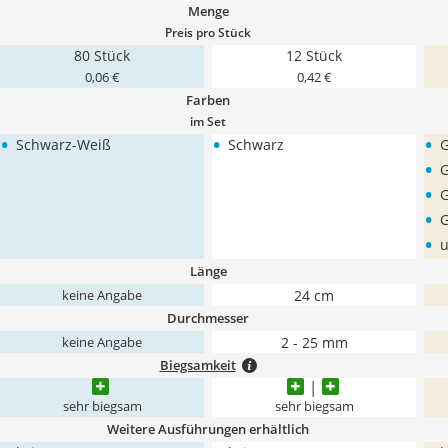
Menge
Preis pro Stück
80 Stück
12 Stück
0,06 €
0,42 €
Farben
im Set
•
•
•
Schwarz-Weiß
Schwarz
G
•
G
•
G
•
G
•
u
Länge
24 cm
keine Angabe
Durchmesser
2 - 25 mm
keine Angabe
Biegsamkeit
sehr biegsam
sehr biegsam
Weitere Ausführungen erhältlich