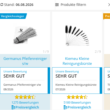
Handgepäck-Koffer
durchbrechen.
Pfeifenreiniger nehmen, losbiegen
und Ihrer
Produkte filtern
Stand:
06.08.2026
Vibrationsplatte
Kreativität freien Lauf lassen. Damit Ihre Werke lange halten,
Wanderschuhe Herren
verwenden Sie am besten auch einen
Bastelkleber
.
Vergleichssieger
Pre
Sicherheitsweste Reiten
Überzeugt hat uns hier im August 2026 besonders das
Service
Modell
Germanus Pfeifenreiniger s/w
*
mit seinen
Eigenschaften.
1 / 9
2 / 9
Germanus Pfeifenreiniger
Kiemeu Kleine
s/w
Reinigungsbürste
Unsere Bewertung
Unsere Bewertung
U
SEHR GUT
SEHR GUT
Germanus Pfeifenreiniger s/w
Kiemeu Kleine Reinigungsbürste
T
08/2026
07/2026
0
1275 Bewertungen
5189 Bewertungen
Preis­vergleich
Preis­vergleich