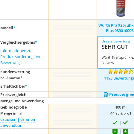
Würth Kraftsprühk
Modell
*
Plus 089010006
Unsere Bewertung
Vergleichsergebnis
*
SEHR GUT
Informationen zur
Produktsortierung und
Würth Kraftspr
Bewertung
08/2026
Kundenwertung
*
bei Amazon
1193 Bewertung
Erhältlich bei
*
Preis­verglei
Preis­vergleich
Menge und Anwendung
Gebindegröße
400 ml
Menge in ml
44,98 € pro l
draußen | drinnen
anwendbar