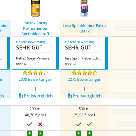
Pattex Spray
leber
tesa Sprühkleber Extra
Permanenter
4
Stark
Sprühklebstoff
Unsere Bewertung
Unsere Bewertung
SEHR GUT
SEHR GUT
ühkleber Plus 0890100064
Pattex Spray Permanenter Sprühklebstoff
tesa Sprühkleber Extra Stark
08/2026
08/2026
en
2008 Bewertungen
2275 Bewertungen
mehr anzeigen
mehr anzeigen
ch
Preis­vergleich
Preis­vergleich
200 ml
500 ml
48,70 € pro l
39,98 € pro l