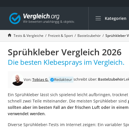
Kategorien
Die beliebtesten V
Freizeit & Sport
Tests & Vergleiche
Freizeit & Sport
Bastelzubehör
Sprühkleber V
Gartentrampolin
Sprühkleber Vergleich 2026
Trampolin
Metalldetektor
Die besten Klebesprays im Vergleich.
Eufab-Fahrradträg
Trampolin 366 cm
schreibt über:
Bastelzubehör
Le
Von:
Tobias G.
Redakteur
Fahrradschloss
Ein Sprühkleber lässt sich spielend leicht aufbringen, trockn
Aluminium-Koffer
schnell zwei Teile miteinander. Die meisten Sprühkleber sind
Futterboot
sollten aber im besten Fall an der frischen Luft oder in ein
verwendet werden
.
Air Bike
E-Bike-Dreirad
Diverse Sprühkleber-Tests im Internet zeigen: Ein variabler Sp