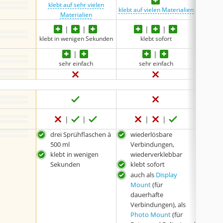
klebt auf sehr vielen
klebt
klebt auf vielen Materialien
Materialien
klebt in wenigen Sekunden
klebt sofort
sehr einfach
sehr einfach
beso
keine 
drei Sprühflaschen à
wiederlösbare
ein
500 ml
Verbindungen,
Extr
klebt in wenigen
wiederverklebbar
kleb
Sekunden
klebt sofort
auch als
Display
Mount
(für
dauerhafte
Verbindungen), als
Photo Mount
(für