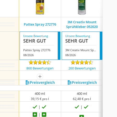
3M Creativ Mount
Pattex Spray 272776
WEICO
Sprühkleber 052020
Unsere Bewertung
Unsere Bewertung
Unsere
SEHR GUT
SEHR GUT
SEH
Pattex Spray 272776
3M Creativ Mount Sprühkleber 052020
WEICON
08/2026
08/2026
08/202
860 Bewertungen
260 Bewertungen
3709
mehr anzeigen
Preis­vergleich
Preis­vergleich
P
400 ml
400 ml
39,15 € pro l
62,48 € pro l
3