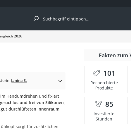
ergleiche nach Kategorie
ergleich 2026
Fakten zum 
er
101
ktorin:
Janina S.
Recherchierte
Produkte
et im Handumdrehen und fixiert
85
geruchlos und frei von Silikonen,
em gut durchlüfteten Innenraum
Investierte
Stunden
rühkopf sorgt für zusätzlichen