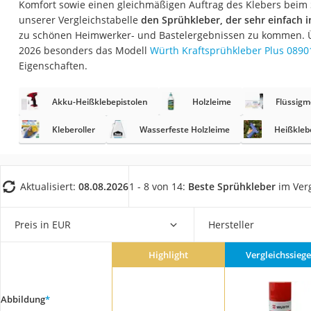
Komfort sowie einen gleichmäßigen Auftrag des Klebers beim
Trekkingschuhe H
unserer Vergleichstabelle
den Sprühkleber, der sehr einfach i
Reisetasche mit Ro
zu schönen Heimwerker- und Bastelergebnissen zu kommen. Ü
2026 besonders das Modell
Würth Kraftsprühkleber Plus 089
Klimmzugstation
Eigenschaften.
Koffer
Nachtsichtgerät
Akku-Heißklebepistolen
Holzleime
Flüssigm
Faltschloss
Kleberoller
Wasserfeste Holzleime
Heißkleb
Handgepäck-Koffe
Vibrationsplatte
Aktualisiert:
08.08.2026
1 - 8 von 14:
Beste Sprühkleber
im Verg
Wanderschuhe He
Sicherheitsweste R
Preis in EUR
Hersteller
Service
Highlight
Vergleichssiege
Abbildung
*