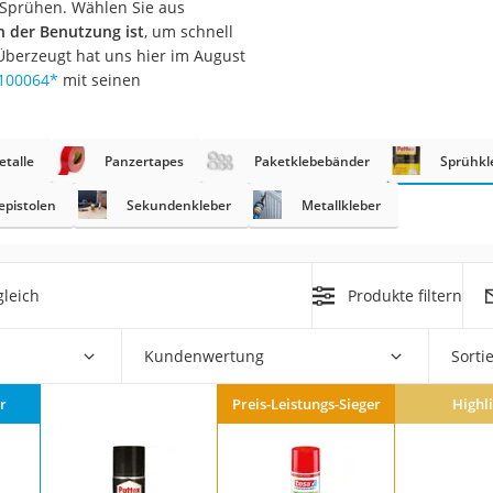
 Sprühen. Wählen Sie aus
erren
n der Benutzung ist
, um schnell
llen
berzeugt hat uns hier im August
0100064
*
mit seinen
etalle
Panzertapes
Paketklebebänder
Sprühkl
epistolen
Sekundenkleber
Metallkleber
r
leich
Produkte filtern
rren
eiten
Kundenwertung
Sorti
r
Preis-Leistungs-Sieger
Highl