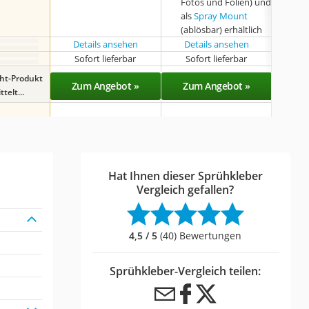
Fotos und Folien) und
als
Spray Mount
(ablösbar) erhältlich
Details ansehen
Details ansehen
Det
Sofort lieferbar
Sofort lieferbar
Sof
ght-Produkt
Zum Angebot »
Zum Angebot »
Zu
telt...
Hat Ihnen dieser Sprühkleber
Vergleich gefallen?
4,5 / 5
(40) Bewertungen
Sprühkleber-Vergleich teilen: