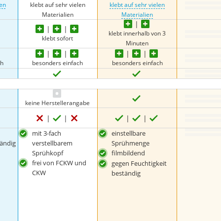
len
klebt auf sehr vielen
klebt auf sehr vielen
Materialien
Materialien
klebt innerhalb von 3
klebt sofort
Minuten
ch
besonders einfach
besonders einfach
keine Herstellerangabe
mit 3-fach
einstellbare
ändig
verstellbarem
Sprühmenge
Sprühkopf
filmbildend
frei von FCKW und
gegen Feuchtigkeit
CKW
beständig