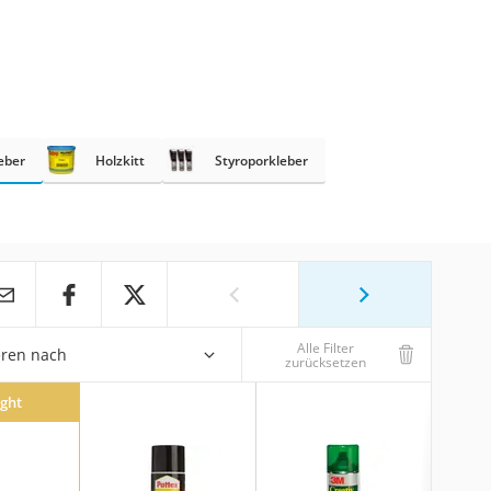
eber
Holzkitt
Styroporkleber
Alle Filter
eren nach
zurücksetzen
ight