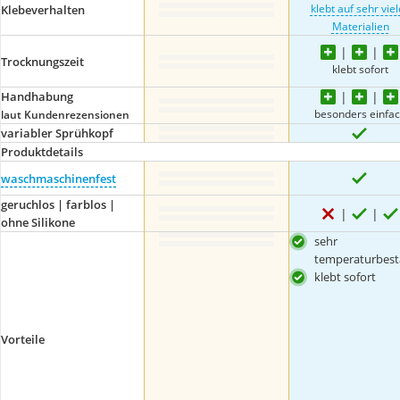
klebt auf sehr vie
Klebeverhalten
Materialien
Trocknungszeit
klebt sofort
Handhabung
besonders einfa
laut Kundenrezensionen
variabler Sprühkopf
Produktdetails
waschmaschinenfest
geruchlos | farblos |
ohne Silikone
sehr
temperaturbest
klebt sofort
Vorteile