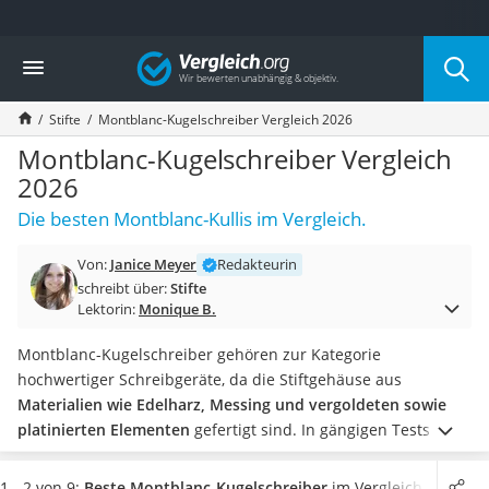
Die beliebtesten Vergleiche nach Kategorie
Vergleich
Wohnen
Matratzen-Topper
Stifte
Montblanc-Kugelschreiber Vergleich 2026
Matratzen
Konferenzlautsprecher
Montblanc-Kugelschreiber Vergleich
Tageslichtlampe
2026
Badlüfter
Die besten Montblanc-Kullis im Vergleich.
Ergonomischer Bürostuhl
Bürohocker
Von:
Janice Meyer
Redakteurin
Außenleuchte mit Kamera
schreibt über:
Stifte
Ozongeneratoren
Lektorin:
Monique B.
Akku-Tischlampe
Konferenzmikrofon
Montblanc-Kugelschreiber gehören zur Kategorie
Klappmatratze
hochwertiger Schreibgeräte, da die Stiftgehäuse aus
Duschkopf mit Kalkfilter
Materialien wie Edelharz, Messing und vergoldeten sowie
Aktenvernichter Sicherheitsstufe 4
platinierten Elementen
gefertigt sind. In gängigen Tests im
Bettgitter
Internet wird die
Möglichkeit des Wechselns der Mine
als
Spannbettlaken
Pluspunkt hervorgehoben. So können Sie Ihren
1 - 2 von 9:
Beste Montblanc-Kugelschreiber
im Vergleich