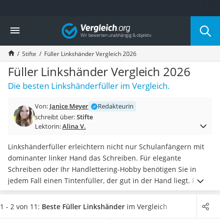
Die beliebtesten Vergleiche nach Kategorie
Vergleich
Wohnen
Matratzen-Topper
Stifte
Füller Linkshänder Vergleich 2026
Matratzen
Konferenzlautsprecher
Füller Linkshänder Vergleich 2026
Tageslichtlampe
Die besten Linkshänderfüller im Vergleich.
Badlüfter
Ergonomischer Bürostuhl
Von:
Janice Meyer
Redakteurin
Bürohocker
schreibt über:
Stifte
Außenleuchte mit Kamera
Lektorin:
Alina V.
Ozongeneratoren
Akku-Tischlampe
Linkshänderfüller erleichtern nicht nur Schulanfängern mit
Konferenzmikrofon
dominanter linker Hand das Schreiben. Für elegante
Klappmatratze
Schreiben oder Ihr Handlettering-Hobby benötigen Sie in
Duschkopf mit Kalkfilter
jedem Fall einen Tintenfüller, der gut in der Hand liegt. Für
Aktenvernichter Sicherheitsstufe 4
längere Schreibarbeiten gibt es laut Tests im Internet
Füller
Bettgitter
mit ergonomischem Griff und weicher Kunststoffpolsterung
.
1 - 2 von 11:
Beste Füller Linkshänder
im Vergleich
Spannbettlaken
Füller für Linkshänder sind speziell auf die Bedürfnisse von