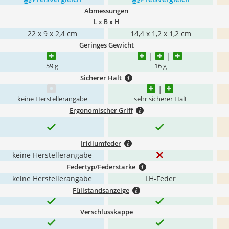
Abmessungen
L x B x H
22 x 9 x 2,4 cm
14,4 x 1,2 x 1,2 cm
Geringes Gewicht
59 g
16 g
Sicherer Halt
keine Herstellerangabe
sehr sicherer Halt
Ergonomischer Griff
Iridiumfeder
keine Herstellerangabe
Federtyp/Federstärke
keine Herstellerangabe
LH-Feder
Füllstandsanzeige
Verschlusskappe