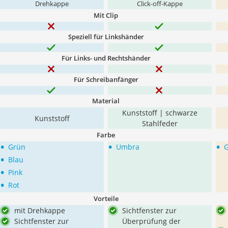
Drehkappe
Click-off-Kappe
Mit Clip
Speziell für Linkshänder
Für Links- und Rechtshänder
Für Schreibanfänger
Material
Kunststoff | schwarze
Kunststoff
Stahlfeder
Farbe
•
•
•
Grün
Umbra
G
•
Blau
•
Pink
•
Rot
Vorteile
mit Drehkappe
Sichtfenster zur
Sichtfenster zur
Überprüfung der