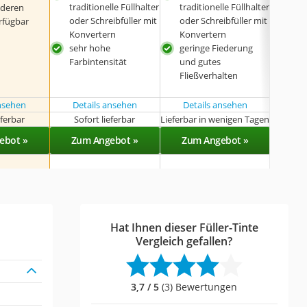
traditionelle Füllhalter
traditionelle Füllhalter
Pat
nderen
oder Schreibfüller mit
oder Schreibfüller mit
rfügbar
Konvertern
Konvertern
sehr hohe
geringe Fiederung
Farbintensität
und gutes
Fließverhalten
ansehen
Details ansehen
Details ansehen
eferbar
Sofort lieferbar
Lieferbar in wenigen Tagen
Sof
ebot »
Zum Angebot »
Zum Angebot »
Zu
Hat Ihnen dieser Füller-Tinte
Vergleich gefallen?
3,7 / 5
(3) Bewertungen