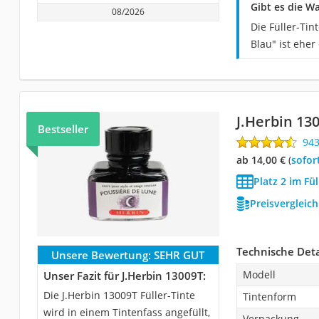
Gibt es die W
08/2026
Die Füller-Ti
Blau" ist eher
J.Herbin 13
Bestseller
94
ab 14,00 €
(
Sofor
Platz 2 im Fül
Preisvergleic
Technische Deta
Unsere Bewertung:
SEHR GUT
Modell
Unser Fazit für J.Herbin 13009T:
Die J.Herbin 13009T Füller-Tinte
Tintenform
wird in einem Tintenfass angefüllt,
Verpackung