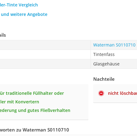
ler-Tinte Vergleich
h und weitere Angebote
ils
Waterman S0110710
Tintenfass
Glasgehäuse
Nachteile
ür traditionelle Füllhalter oder
nicht löschba
ller mit Konvertern
iederung und gutes Fließverhalten
tworten zu Waterman S0110710