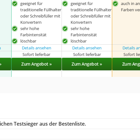
geeignet für
geeignet für
auch in a
traditionelle Füllhalter
traditionelle Füllhalter
Farben ve
oder Schreibfüller mit
oder Schreibfüller mit
Konvertern
Konvertern
sehr hohe
sehr hohe
Farbintensität
Farbintensität
löschbar
löschbar
n
Details ansehen
Details ansehen
Details 
r
Sofort lieferbar
Sofort lieferbar
Sofort li
»
Zum Angebot »
Zum Angebot »
Zum Ang
chen Testsieger aus der Bestenliste.