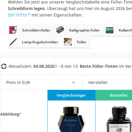
Wählen Sie jetzt aus unserer Vergleichstabelle eine Füller-Tin
Konferenzmikrofo
Schreibform legen.
Überzeugt hat uns hier im August 2026 b
Klappmatratze
S0110710
*
mit seinen Eigenschaften.
Duschkopf mit Kalk
Schreiblernfüller
Kalligraphie-Füller
Kolbenf
Aktenvernichter Si
Bettgitter
Lamy-Kugelschreiber
Füller
Spannbettlaken
Topper 100 x 200
Aktualisiert:
04.08.2026
1 - 8 von 13:
Beste Füller-Tinten
im Ver
Duschpaneel
Höhenverstellbare
Preis in EUR
Hersteller
Matratze 90 x 200
Vergleichssieger
Bestseller
Service
Abbildung
*