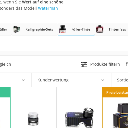
te, wenn Sie
Wert auf eine schöne
n
esonders das Modell
Waterman
filter
üller
Kalligraphie-Sets
Füller-Tinte
Tintenfass
cherheitsstufe 4
gleich
Produkte filtern
r Schreibtisch
Kundenwertung
Sorti
 cm
Preis-Leistu