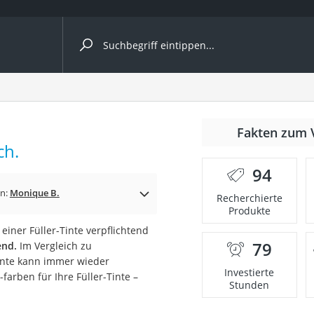
ergleiche nach Kategorie
Fakten zum 
cher
ch.
94
in:
Monique B.
Recherchierte
Produkte
rostuhl
 einer Füller-Tinte verpflichtend
79
end.
Im Vergleich zu
 Kamera
Tinte kann immer wieder
Investierte
farben für Ihre Füller-Tinte –
Stunden