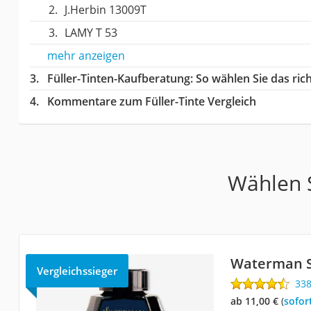
J.Herbin 13009T
LAMY T 53
mehr anzeigen
Füller-Tinten-Kaufberatung
: So wählen Sie das ri
Kommentare zum Füller-Tinte Vergleich
Wählen S
Waterman S
Vergleichssieger
33
ab 11,00 €
(
Sofor