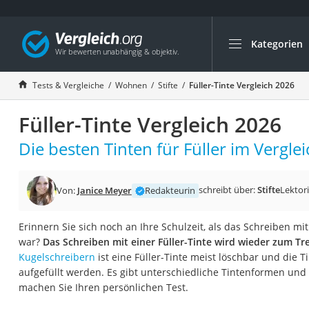
Kategorien
Die beliebtesten V
Wohnen
Tests & Vergleiche
Wohnen
Stifte
Füller-Tinte Vergleich 2026
Matratzen-Topper
Füller-Tinte Vergleich 2026
Matratzen
Konferenzlautspre
Die besten Tinten für Füller im Verglei
Tageslichtlampe
Badlüfter
schreibt über:
Stifte
Lektor
Von:
Janice Meyer
Redakteurin
Ergonomischer Bü
Erinnern Sie sich noch an Ihre Schulzeit, als das Schreiben mit
Bürohocker
war?
Das Schreiben mit einer Füller-Tinte wird wieder zum Tr
Außenleuchte mit
Kugelschreibern
ist eine Füller-Tinte meist löschbar und die 
aufgefüllt werden. Es gibt unterschiedliche Tintenformen und -
Ozongeneratoren
machen Sie Ihren persönlichen Test.
Akku-Tischlampe