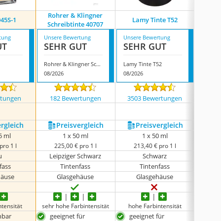
Rohrer & Klingner
945S-1
Lamy Tinte T52
Herlit
Schreibtinte 40707
tung
Unsere Bewertung
Unsere Bewertung
Unsere
UT
SEHR GUT
SEHR GUT
GUT
Rohrer & Klingner Schreibtinte 40707
Lamy Tinte T52
Herlit
08/2026
08/2026
08/202
rtungen
182 Bewertungen
3503 Bewertungen
2307
ergleich
Preis­vergleich
Preis­vergleich
P
5 ml
1 x 50 ml
1 x 50 ml
pro 1 l
225,00 € pro 1 l
213,40 € pro 1 l
90
u
Leipziger Schwarz
Schwarz
fass
Tintenfass
Tintenfass
Ti
häuse
Glasgehäuse
Glasgehäuse
tensität
sehr hohe Farbintensität
hohe Farbintensität
hohe
hbar
geeignet für
geeignet für
gro