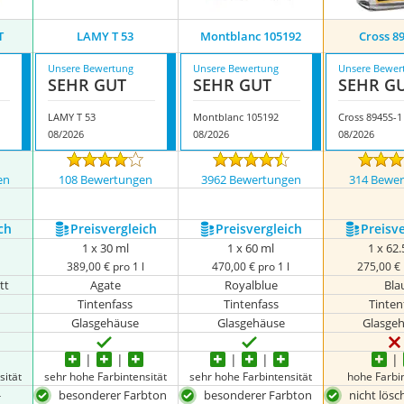
T
LAMY T 53
Montblanc 105192
Cross 8
Unsere Bewertung
Unsere Bewertung
Unsere Bewer
SEHR GUT
SEHR GUT
SEHR G
LAMY T 53
Montblanc 105192
Cross 8945S-1
08/2026
08/2026
08/2026
en
108 Bewertungen
3962 Bewertungen
314 Bewe
ch
Preis­vergleich
Preis­vergleich
Preis­v
1 x 30 ml
1 x 60 ml
1 x 62.
389,00 € pro 1 l
470,00 € pro 1 l
275,00 € 
tt
Agate
Royalblue
Bla
Tintenfass
Tintenfass
Tinten
Glasgehäuse
Glasgehäuse
Glasge
sität
sehr hohe Farbintensität
sehr hohe Farbintensität
hohe Farbin
-
besonderer Farbton
besonderer Farbton
nicht lösc