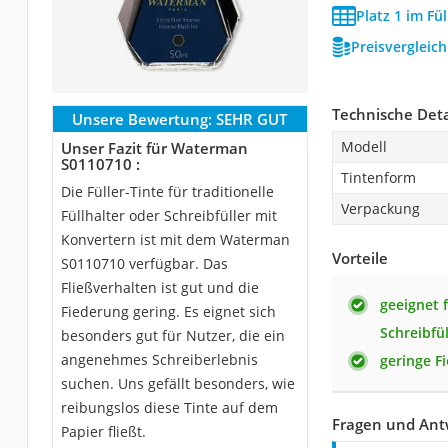
Platz 1 im Fül
Preisvergleic
Technische Deta
Unsere Bewertung:
SEHR GUT
Modell
Unser Fazit für Waterman
S0110710 :
Tintenform
Die Füller-Tinte für traditionelle
Verpackung
Füllhalter oder Schreibfüller mit
Konvertern ist mit dem Waterman
Vorteile
S0110710 verfügbar. Das
Fließverhalten ist gut und die
geeignet f
Fiederung gering. Es eignet sich
Schreibfü
besonders gut für Nutzer, die ein
angenehmes Schreiberlebnis
geringe F
suchen. Uns gefällt besonders, wie
reibungslos diese Tinte auf dem
Fragen und An
Papier fließt.