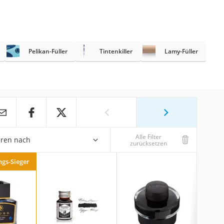
Pelikan-Füller
Tintenkiller
Lamy-Füller
Alle Filter
eren nach
zurücksetzen
ngs-Sieger