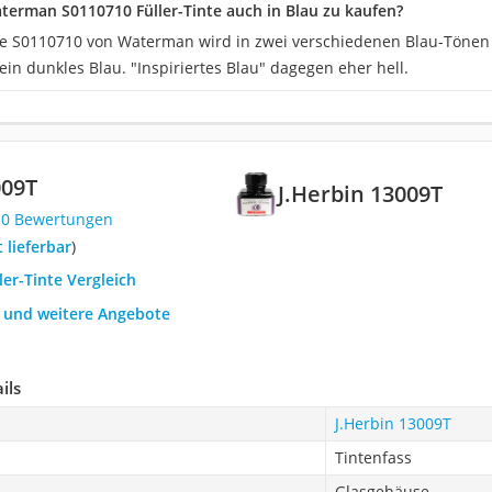
aterman S0110710 Füller-Tinte auch in Blau zu kaufen?
nte S0110710 von Waterman wird in zwei verschiedenen Blau-Tönen
 ein dunkles Blau. "Inspiriertes Blau" dagegen eher hell.
009T
J.Herbin 13009T
30 Bewertungen
t lieferbar
)
ler-Tinte Vergleich
h und weitere Angebote
ils
J.Herbin 13009T
Tintenfass
Glasgehäuse