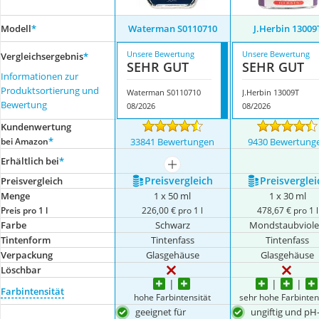
Modell
*
Waterman S0110710
J.Herbin 13009
Unsere Bewertung
Unsere Bewertung
Vergleichsergebnis
*
SEHR GUT
SEHR GUT
Informationen zur
Produktsortierung und
Waterman S0110710
J.Herbin 13009T
Bewertung
08/2026
08/2026
Kundenwertung
*
bei Amazon
33841 Bewertungen
9430 Bewertung
Erhältlich bei
*
mehr anzeigen
Preis­vergleich
Preis­verglei
Preis­vergleich
Menge
1 x 50 ml
1 x 30 ml
Preis pro 1 l
226,00 € pro 1 l
478,67 € pro 1 l
Farbe
Schwarz
Mondstaubviole
Tintenform
Tintenfass
Tintenfass
Verpackung
Glasgehäuse
Glasgehäuse
Löschbar
Farbintensität
hohe Farbintensität
sehr hohe Farbinten
geeignet für
ungiftig und pH