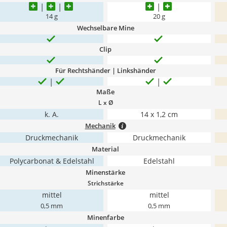
14 g
20 g
Wechselbare Mine
Clip
Für Rechtshänder | Linkshänder
Maße
L x Ø
k. A.
‎14 x 1,2 cm
Mechanik
Druckmechanik
Druckmechanik
Material
Polycarbonat & Edelstahl
Edelstahl
Minenstärke
Strichstärke
mittel
mittel
0,5 mm
0,5 mm
Minenfarbe