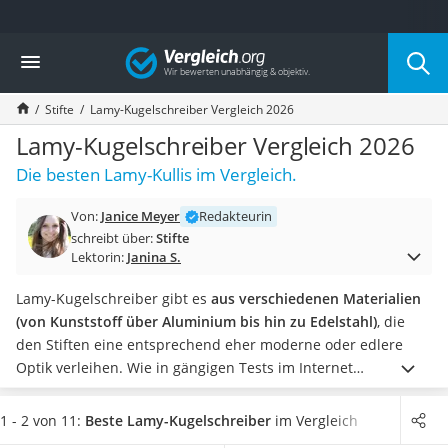
Die beliebtesten Vergleiche nach Kategorie
Vergleich
Wohnen
Matratzen-Topper
Stifte
Lamy-Kugelschreiber Vergleich 2026
Matratzen
Konferenzlautsprecher
Lamy-Kugelschreiber Vergleich 2026
Tageslichtlampe
Die besten Lamy-Kullis im Vergleich.
Badlüfter
Ergonomischer Bürostuhl
Von:
Janice Meyer
Redakteurin
Bürohocker
schreibt über:
Stifte
Außenleuchte mit Kamera
Lektorin:
Janina S.
Ozongeneratoren
Akku-Tischlampe
Lamy-Kugelschreiber gibt es
aus verschiedenen Materialien
Konferenzmikrofon
(von Kunststoff über Aluminium bis hin zu Edelstahl)
, die
Klappmatratze
den Stiften eine entsprechend eher moderne oder edlere
Duschkopf mit Kalkfilter
Optik verleihen. Wie in gängigen Tests im Internet
Aktenvernichter Sicherheitsstufe 4
beschrieben wird, gibt es die meisten Modelle auch
in
Bettgitter
zahlreichen verschiedenen Farben.
Wählen Sie jetzt einen
1 - 2 von 11:
Beste Lamy-Kugelschreiber
im Vergleich
Spannbettlaken
Lamy-Kugelschreiber mit möglichst geringem Gewicht
aus