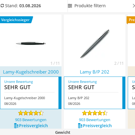
Topper 100 x 200
unserer Vergleichstabelle, um den
Kugelschreiber
auch zum
Produkte filtern
Stand:
03.08.2026
Duschpaneel
längeren Schreiben gut nutzen zu können, ohne dass Ihre
Höhenverstellbarer Schreibtisch
Hand zu schnell ermüdet. Überzeugt hat uns hier im August
Vergleichssieger
Pre
Matratze 90 x 200 cm
2026 besonders das Modell
Lamy-Kugelschreiber 2000
*
mit
Service
seinen Eigenschaften.
1 / 11
2 / 11
Lamy-Kugelschreiber 2000
Lamy B/P 202
Unsere Bewertung
Unsere Bewertung
U
SEHR GUT
SEHR GUT
Lamy-Kugelschreiber 2000
Lamy B/P 202
L
08/2026
08/2026
0
903 Bewertungen
903 Bewertungen
Preis­vergleich
Preis­vergleich
Gewicht