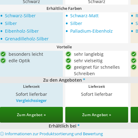
Schwarz
Schwarz
Erhältliche Farben
•
•
•
Schwarz-Silber
Schwarz-Matt
R
•
•
•
Silber
Silber
S
•
•
•
Eibenholz-Silber
Palladium-Eibenholz
B
•
Grenadilleholz-Silber
Vorteile
besonders leicht
sehr langlebig
edle Optik
sehr vielseitig
geeignet für schnelles
Schreiben
Zu den Angeboten
*
Lieferzeit
Lieferzeit
Sofort lieferbar
Sofort lieferbar
Vergleichssieger
Zum Angebot »
Zum Angebot »
Erhältlich bei
*
ⓘ Informationen zur Produktsortierung und Bewertung