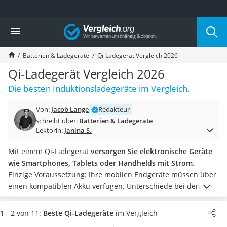
Die beliebtesten Vergleiche nach Kategorie
Vergleich
Elektronik
Powerstation
Batterien & Ladegeräte
Qi-Ladegerät Vergleich 2026
Monitor 32 Zoll 4K
Fernseher
Qi-Ladegerät Vergleich 2026
Drucker
Die besten Induktionsladegeräte im Vergleich.
Desktop-PC
Monitor
Von:
Jacob Lange
Redakteur
Diascanner
schreibt über:
Batterien & Ladegeräte
Laser-Multifunktionsdrucker
Lektorin:
Janina S.
Powerline-Adapter
Powerstation mit Solarpanel
Mit einem Qi-Ladegerät
versorgen Sie elektronische Geräte
Gaming-PC
wie Smartphones, Tablets oder Handhelds mit Strom
.
Soundbar
Einzige Voraussetzung: Ihre mobilen Endgeräte müssen über
17-Zoll-Laptop
einen kompatiblen Akku verfügen. Unterschiede bei den Qi-
Satellitenschüssel
Ladegeräten gibt es vor allem beim Funktionsumfang.
So
Gaming-Headset
verfügen nicht alle Geräte über eine Schnellladefunktion
.
1 - 2 von 11:
Beste Qi-Ladegeräte
im Vergleich
Schnurloses Telefon
Auch ein Leerlaufmodus - also
eine automatische