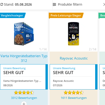
Tablets unter 200 Euro
als auch Typ 312 (
zum Typ-312-Vergleich
)
sind dort
Produkte filtern
Stand:
05.08.2026
Ladekabel Typ 2 Schuko
vorhanden. Überzeugt hat uns hier im August 2026
Lichtwecker
besonders das Modell
Varta Hörgerätebatterien Typ 312
*
mit
Vergleichssieger
Preis-Leistungs-Sieger
Bes
Acer Aspire
seinen Eigenschaften.
Service
1 / 14
2 / 14
Varta Hörgerätebatterien Typ
Rayovac Acoustic
312
Unsere Bewertung
Unsere Bewertung
U
SEHR GUT
SEHR GUT
Varta Hörgerätebatterien Typ 312
Rayovac Acoustic
D
08/2026
07/2026
0
3312 Bewertungen
1611 Bewertungen