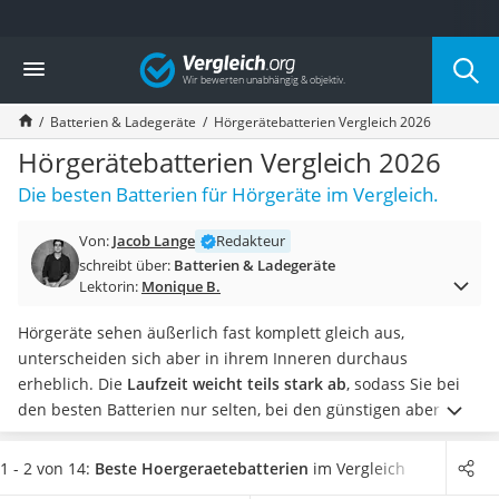
Die beliebtesten Vergleiche nach Kategorie
Vergleich
Elektronik
Powerstation
Batterien & Ladegeräte
Hörgerätebatterien Vergleich 2026
Monitor 32 Zoll 4K
Fernseher
Hörgerätebatterien Vergleich 2026
Drucker
Die besten Batterien für Hörgeräte im Vergleich.
Desktop-PC
Monitor
Von:
Jacob Lange
Redakteur
Diascanner
schreibt über:
Batterien & Ladegeräte
Laser-Multifunktionsdrucker
Lektorin:
Monique B.
Powerline-Adapter
Powerstation mit Solarpanel
Hörgeräte sehen äußerlich fast komplett gleich aus,
Gaming-PC
unterscheiden sich aber in ihrem Inneren durchaus
Soundbar
erheblich. Die
Laufzeit weicht teils stark ab
, sodass Sie bei
17-Zoll-Laptop
den besten Batterien nur selten, bei den günstigen aber
Satellitenschüssel
besonders häufig einen Austausch vornehmen müssen.
Gaming-Headset
Wählen Sie jetzt aus unserer Test- bzw. Vergleichstabelle den
1 - 2 von 14:
Beste Hoergeraetebatterien
im Vergleich
Schnurloses Telefon
passenden Typ für Ihr Hörgerät aus: Sowohl
Typ 10, Typ 13