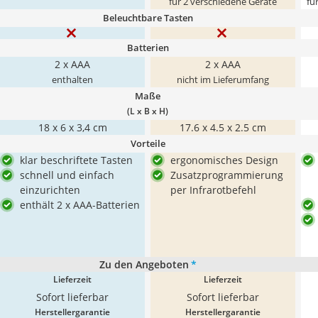
für 2 verschiedene Geräte
fü
Beleuchtbare Tasten
Batterien
2 x AAA
2 x AAA
enthalten
nicht im Lieferumfang
Maße
(L x B x H)
18 x 6 x 3,4 cm
17.6 x 4.5 x 2.5 cm
Vorteile
klar beschriftete Tasten
ergonomisches Design
schnell und einfach
Zusatzprogrammierung
einzurichten
per Infrarotbefehl
enthält 2 x AAA-Batterien
Zu den Angeboten
*
Lieferzeit
Lieferzeit
Sofort lieferbar
Sofort lieferbar
Herstellergarantie
Herstellergarantie