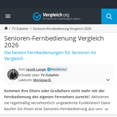
Die beliebtesten Vergleiche nach Kategorie
Vergleich
Elektronik
Powerstation
TV-Zubehör
Senioren-Fernbedienung Vergleich 2026
Monitor 32 Zoll 4K
Fernseher
Senioren-Fernbedienung Vergleich
Drucker
2026
Desktop-PC
Die besten Fernbedienungen für Senioren im
Monitor
Vergleich.
Diascanner
Laser-Multifunktionsdrucker
Von:
Jacob Lange
Redakteur
Powerline-Adapter
schreibt über:
TV-Zubehör
Powerstation mit Solarpanel
Lektorin:
Monique B.
Gaming-PC
Soundbar
Kommen Ihre Eltern oder Großeltern nicht mehr mit der
17-Zoll-Laptop
Fernbedienung des eigenen Fernsehers zurecht
? Aktivieren
Satellitenschüssel
sie regelmäßig versehentlich ungewohnte Funktionen? Dann
Gaming-Headset
kaufen Sie ihnen eine Senioren-Fernbedienung aus unserer
Schnurloses Telefon
Test- oder Vergleichstabelle.
Fernbedienungen für Senioren