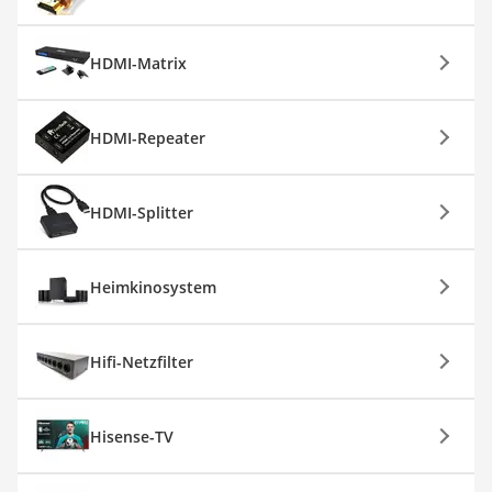
HDMI-Matrix
HDMI-Repeater
HDMI-Splitter
Heimkinosystem
Hifi-Netzfilter
Hisense-TV