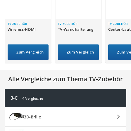
Tablets unter 200 Euro
Ladekabel Typ 2 Schuko
Lichtwecker
Acer Aspire
TV-ZUBEHÖR
TV-ZUBEHÖR
TV-ZUBEHÖR
Wireless-HDMI
TV-Wandhalterung
Center-Laut
Service
Zum Vergleich
Zum Vergleich
Zum Ve
Alle Vergleiche zum Thema TV-Zubehör
3-C
4 Vergleiche
3D-Brille