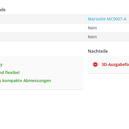
ils
Marseille MC9007-A
Nein
Nein
Nachteile
ay
3D-Ausgabefo
d flexibel
s kompakte Abmessungen