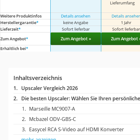
Lieferumfang
Weitere Produktinfos
Details ansehen
Details ansehe
Herstellergarantie
*
keine Angabe
1 Jahr
Lieferzeit
*
Sofort lieferbar
Sofort lieferba
Zum Angebot »
Zum Angebot 
Zum Angebot
*
Erhältlich bei
*
Inhaltsverzeichnis
Upscaler Vergleich 2026
Die besten Upscaler:
Wählen Sie Ihren persönlichen
Marseille MC9007-A
Mcbazel ODV-GBS-C
Easycel RCA S-Video auf HDMI Konverter
mehr anzeigen