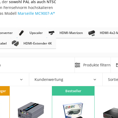
, der
sowohl PAL als auch NTSC
hen Fernsehnorm hochskalieren
das Modell
Marseille MC9007-A
*
onverter
Upscaler
HDMI-Matrizen
HDMI-4x2-M
abel
HDMI-Extender 4K
on
Euro
chuko
h
Produkte filtern
Kundenwertung
Sorti
eger
Bestseller