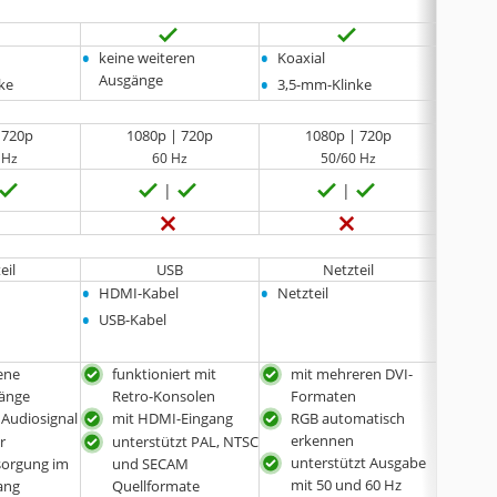
•
•
•
keine weiteren
Koaxial
keine
•
Ausgänge
Ausgä
ke
3,5-mm-Klinke
 720p
1080p | 720p
1080p | 720p
1
 Hz
60 Hz
50/60 Hz
eil
USB
Netzteil
•
•
•
HDMI-Kabel
Netzteil
USB-K
•
USB-Kabel
ene
funktioniert mit
mit mehreren DVI-
unt
gänge
Retro-Konsolen
Formaten
und
 Audiosignal
mit HDMI-Eingang
RGB automatisch
Que
erkennen
Plug
r
unterstützt PAL, NTSC
unterstützt Ausgabe
sorgung im
und SECAM
trag
mit 50 und 60 Hz
ang
Quellformate