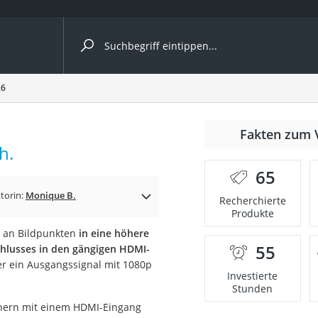
ergleiche nach Kategorie
26
Fakten zum 
h.
65
torin:
Monique B.
Recherchierte
Produkte
l an Bildpunkten
in eine höhere
55
lusses in den gängigen HDMI-
onsdrucker
ler ein Ausgangssignal mit 1080p
Investierte
Stunden
Solarpanel
sehern mit einem HDMI-Eingang