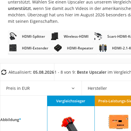
unterstützt. Wählen Sie einen Upscaler aus unserem Vergleich
Gaming-PC
unterstützt
, wenn Sie damit auch Videos in der amerikanisc
Soundbar
möchten. Überzeugt hat uns hier im August 2026 besonders 
mit seinen Eigenschaften.
17-Zoll-Laptop
Satellitenschüssel
HDMI-Splitter
Wireless-HDMI
Scart-HDMI-K
Gaming-Headset
HDMI-Extender
HDMI-Repeater
HDMI-2.1-K
Schnurloses Telef
Tablets unter 200 
Ladekabel Typ 2 S
Aktualisiert:
05.08.2026
1 - 8 von 9:
Beste Upscaler
im Vergleic
Lichtwecker
Preis in EUR
Hersteller
Acer Aspire
Service
Vergleichssieger
Preis-Leistungs-Si
Abbildung
*