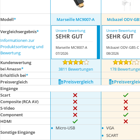
Modell
*
Marseille MC9007-A
Mcbazel ODV-GB
Unsere Bewertung
Unsere Bewertung
Vergleichsergebnis
*
SEHR GUT
SEHR GUT
Informationen zur
Produktsortierung und
Marseille MC9007-A
Mcbazel ODV-GBS-C
Bewertung
07/2026
08/2026
Kundenwertung
*
bei Amazon
3811 Bewertungen
178 Bewertung
Erhältlich bei
*
Preis­vergleich
Preis­verglei
Preis­vergleich
Eingänge
Scart
Composite (RCA AV)
S-Video
Component
HDMI
•
•
Micro-USB
VGA
Sonstige Eingänge
•
SCART