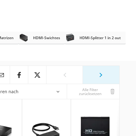
atrizen
HDMI-Swichtes
HDMI-Splitter 1 in 2 out
Alle Filter
eren nach
zurücksetzen