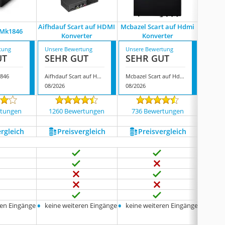
Aifhdauf Scart auf HDMI
Mcbazel Scart auf Hdmi
 Mk1846
Amt
Konverter
Konverter
tung
Unsere Bewertung
Unsere Bewertung
Unsere
UT
SEHR GUT
SEHR GUT
GUT
1846
Aifhdauf Scart auf HDMI Konverter
Mcbazel Scart auf Hdmi Konverter
Amtak
08/2026
08/2026
08/202
rtungen
1260 Bewertungen
736 Bewertungen
2624
ergleich
Preis­vergleich
Preis­vergleich
P
•
•
•
ren Eingänge
keine weiteren Eingänge
keine weiteren Eingänge
keine