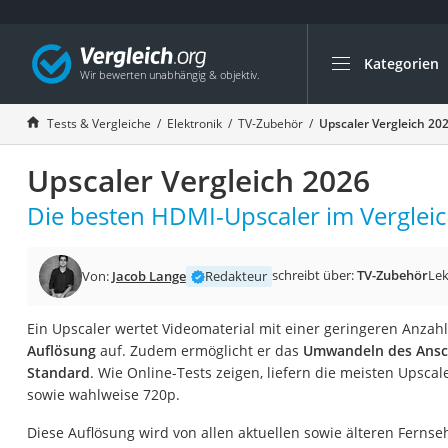
Kategorien
Die beliebtesten V
Elektronik
Tests & Vergleiche
Elektronik
TV-Zubehör
Upscaler Vergleich 20
Powerstation
Upscaler Vergleich 2026
Monitor 32 Zoll 4K
Fernseher
Die besten HDMI-Upscaler im Vergleic
Drucker
Desktop-PC
schreibt über:
TV-Zubehör
Lek
Von:
Jacob Lange
Redakteur
Monitor
Ein Upscaler wertet Videomaterial mit einer geringeren Anzah
Diascanner
Auflösung
auf. Zudem ermöglicht er das
Umwandeln des Ansch
Laser-Multifunkti
Standard
. Wie Online-Tests zeigen, liefern die meisten Upsca
sowie wahlweise 720p.
Powerline-Adapter
Powerstation mit 
Diese Auflösung wird von allen aktuellen sowie älteren Fern