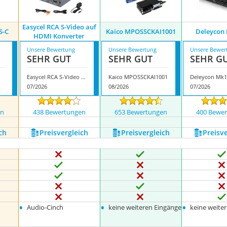
Easycel RCA S-Video auf
S-C
Kaico MPOSSCKAI1001
Deleycon
HDMI Konverter
Unsere Bewertung
Unsere Bewertung
Unsere Bewer
SEHR GUT
SEHR GUT
SEHR G
Easycel RCA S-Video auf HDMI Konverter
Kaico MPOSSCKAI1001
Deleycon Mk
07/2026
08/2026
07/2026
en
438 Bewertungen
653 Bewertungen
400 Bewe
ch
Preis­vergleich
Preis­vergleich
Preis­v
•
•
•
Audio-Cinch
keine weiteren Eingänge
keine weite