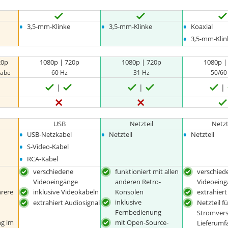
•
•
•
3,5-mm-Klinke
3,5-mm-Klinke
Koaxial
•
3,5-mm-Klin
20p
1080p | 720p
1080p | 720p
1080p |
gabe
60 Hz
31 Hz
50/60
USB
Netzteil
Netzt
•
•
•
USB-Netzkabel
Netzteil
Netzteil
•
S-Video-Kabel
•
RCA-Kabel
verschiedene
funktioniert mit allen
verschied
Videoeingänge
anderen Retro-
Videoein
rere
inklusive Videokabeln
Konsolen
extrahiert
inklusive
extrahiert Audiosignal
Netzteil fü
Fernbedienung
Stromver
g im
mit Open-Source-
Lieferumf