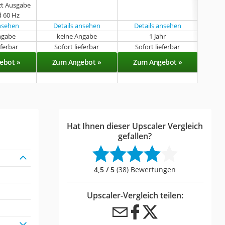
zt Ausgabe
d 60 Hz
ansehen
Details ansehen
Details ansehen
ngabe
keine Angabe
1 Jahr
k
eferbar
Sofort lieferbar
Sofort lieferbar
Sof
ebot »
Zum Angebot »
Zum Angebot »
Zu
Hat Ihnen dieser Upscaler Vergleich
gefallen?
4,5 / 5
(38) Bewertungen
Upscaler-Vergleich teilen: