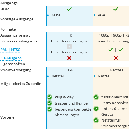
Ausgänge
HDMI
•
•
keine
VGA
Sonstige Ausgänge
Formate
Ausgangsformat
4K
1080p | 960p | 7
Bildwiederholungsrate
keine Herstellerangabe
keine Herstelleran
PAL | NTSC
keine Herstellerangabe
3D-Ausgabe
Eigenschaften
Stromversorgung
USB
Netzteil
•
•
Netzteil
Netzteil
Mitgeliefertes Zubehör
Plug & Play
funktioniert mit
Retro-Konsolen
tragbar und flexibel
unterstützt meh
besonders kompakte
Geräte
Abmessungen
Vorteile
Netzteil für
Stromversorgun