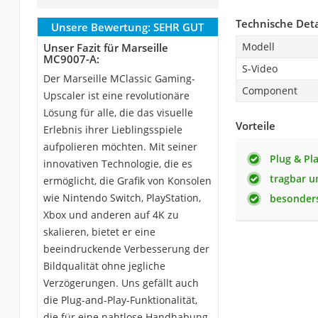
Technische Deta
Unsere Bewertung:
SEHR GUT
Modell
Unser Fazit für Marseille
MC9007-A:
S-Video
Der Marseille MClassic Gaming-
Component
Upscaler ist eine revolutionäre
Lösung für alle, die das visuelle
Vorteile
Erlebnis ihrer Lieblingsspiele
aufpolieren möchten. Mit seiner
Plug & Pl
innovativen Technologie, die es
tragbar un
ermöglicht, die Grafik von Konsolen
wie Nintendo Switch, PlayStation,
besonder
Xbox und anderen auf 4K zu
skalieren, bietet er eine
beeindruckende Verbesserung der
Bildqualität ohne jegliche
Verzögerungen. Uns gefällt auch
die Plug-and-Play-Funktionalität,
die für eine nahtlose Handhabung