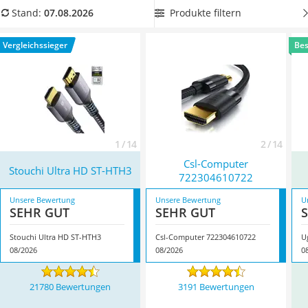
Tablets unter 200 Euro
können. Wählen Sie jetzt ein Textilkabel aus der
Produkte filtern
Stand:
07.08.2026
Ladekabel Typ 2 Schuko
Vergleichstabelle, wenn Sie ein rutschfestes Kabel wünschen.
Lichtwecker
Überzeugt hat uns hier im August 2026 besonders das
Vergleichssieger
Bes
Acer Aspire
Modell
Stouchi Ultra HD ST-HTH3
*
mit seinen Eigenschaften.
Service
1 / 14
2 / 14
Csl-Computer
Stouchi Ultra HD ST-HTH3
722304610722
Unsere Bewertung
Unsere Bewertung
U
SEHR GUT
SEHR GUT
Stouchi Ultra HD ST-HTH3
Csl-Computer 722304610722
U
08/2026
08/2026
0
21780 Bewertungen
3191 Bewertungen