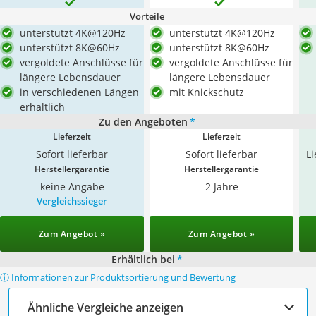
Vorteile
unterstützt 4K@120Hz
unterstützt 4K@120Hz
unterstützt 8K@60Hz
unterstützt 8K@60Hz
vergoldete Anschlüsse für
vergoldete Anschlüsse für
längere Lebensdauer
längere Lebensdauer
in verschiedenen Längen
mit Knickschutz
erhältlich
Zu den Angeboten
*
Lieferzeit
Lieferzeit
Sofort lieferbar
Sofort lieferbar
L
Herstellergarantie
Herstellergarantie
keine Angabe
2 Jahre
Vergleichssieger
Zum Angebot »
Zum Angebot »
Erhältlich bei
*
ⓘ Informationen zur Produktsortierung und Bewertung
Ähnliche Vergleiche anzeigen