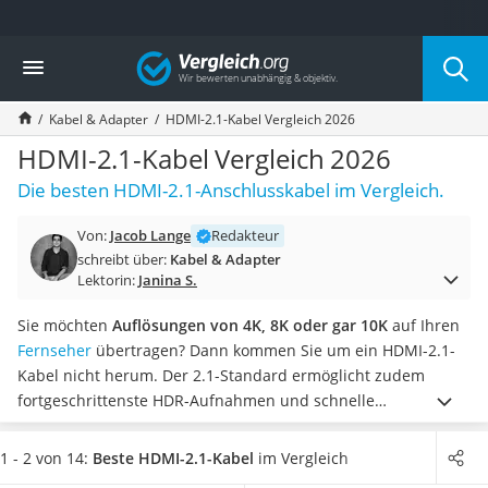
Die beliebtesten Vergleiche nach Kategorie
Vergleich
Elektronik
Powerstation
Kabel & Adapter
HDMI-2.1-Kabel Vergleich 2026
Monitor 32 Zoll 4K
Fernseher
HDMI-2.1-Kabel Vergleich 2026
Drucker
Die besten HDMI-2.1-Anschlusskabel im Vergleich.
Desktop-PC
Monitor
Von:
Jacob Lange
Redakteur
Diascanner
schreibt über:
Kabel & Adapter
Laser-Multifunktionsdrucker
Lektorin:
Janina S.
Powerline-Adapter
Powerstation mit Solarpanel
Sie möchten
Auflösungen von 4K, 8K oder gar 10K
auf Ihren
Gaming-PC
Fernseher
übertragen? Dann kommen Sie um ein HDMI-2.1-
Soundbar
Kabel nicht herum. Der 2.1-Standard ermöglicht zudem
17-Zoll-Laptop
fortgeschrittenste HDR-Aufnahmen und schnelle
Satellitenschüssel
Übertragungsraten von 48 Gbit/s.
Diverse Online-Tests zeigen
Gaming-Headset
zudem, dass die Kabel auch 3D-fähig sind und
dank CEC
1 - 2 von 14:
Beste HDMI-2.1-Kabel
im Vergleich
Schnurloses Telefon
mehrere Geräte per Fernbedienung angesteuert
werden