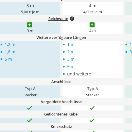
3 m
4 m
5,00 € je m
4,00 € je m
Reichweite
3 m
4 m
Weitere verfügbare Längen
•
•
•
1,2 m
1 m
•
•
•
1,8 m
2 m
•
•
5 m
3 m
•
5 m
•
und weitere
Anschlüsse
Typ A
Typ A
Stecker
Stecker
Vergoldete Anschlüsse
Geflochtenes Kabel
Knickschutz