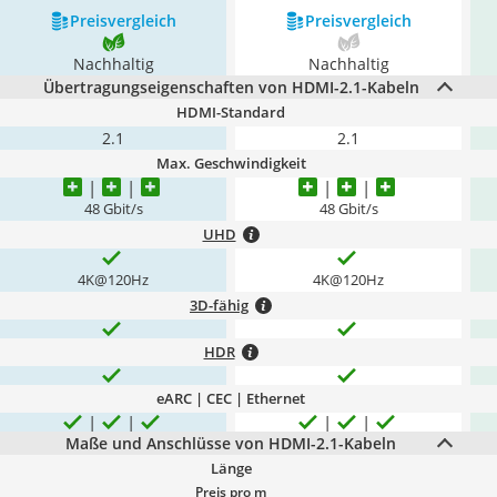
Preis­vergleich
Preis­vergleich
Nachhaltig
Nachhaltig
Übertragungseigenschaften von HDMI-2.1-Kabeln
HDMI-Standard
2.1
2.1
Max. Geschwindigkeit
48 Gbit/s
48 Gbit/s
UHD
4K@120Hz
4K@120Hz
3D-fähig
HDR
eARC | CEC | Ethernet
Maße und Anschlüsse von HDMI-2.1-Kabeln
Länge
Preis pro m