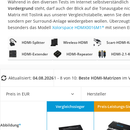
Während in den diversen Tests im Internet selbstverständlich
Gaming-PC
Vordergrund
steht, darf auch der Blick auf die Tonausgabe ni
Soundbar
Matrix mit Toslink aus unserer Vergleichstabelle, wenn Sie de
sondern per Surround-Anlage wiedergeben wollen. Überzeugt 
17-Zoll-Laptop
besonders das Modell
Xolorspace HDMX0016M1
*
mit seinen E
Satellitenschüssel
Gaming-Headset
HDMI-Splitter
Wireless-HDMI
Scart-HDMI-K
Schnurloses Telef
HDMI-Extender
HDMI-Repeater
HDMI-2.1-K
Tablets unter 200 
Ladekabel Typ 2 S
Aktualisiert:
04.08.2026
1 - 8 von 10:
Beste HDMI-Matrizen
im V
Lichtwecker
Acer Aspire
Preis in EUR
Hersteller
Service
Vergleichssieger
Preis-Leistungs-Si
Abbildung
*