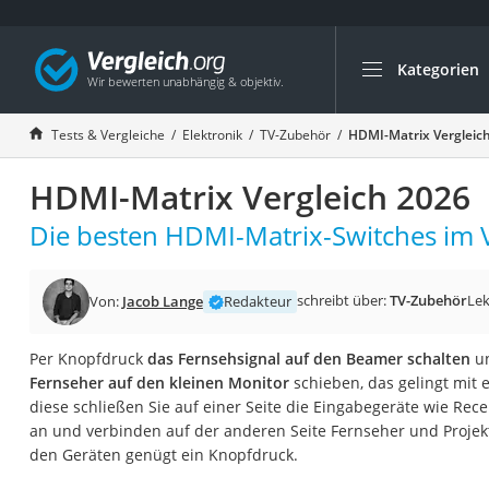
Kategorien
Die beliebtesten V
Elektronik
Tests & Vergleiche
Elektronik
TV-Zubehör
HDMI-Matrix Vergleic
Powerstation
HDMI-Matrix Vergleich 2026
Monitor 32 Zoll 4K
Fernseher
Die besten HDMI-Matrix-Switches im V
Drucker
Desktop-PC
schreibt über:
TV-Zubehör
Lek
Von:
Jacob Lange
Redakteur
Monitor
Per Knopfdruck
das Fernsehsignal auf den Beamer schalten
un
Diascanner
Fernseher auf den kleinen Monitor
schieben, das gelingt mit
Laser-Multifunkti
diese schließen Sie auf einer Seite die Eingabegeräte wie Rece
an und verbinden auf der anderen Seite Fernseher und Projek
Powerline-Adapter
den Geräten genügt ein Knopfdruck.
Powerstation mit 