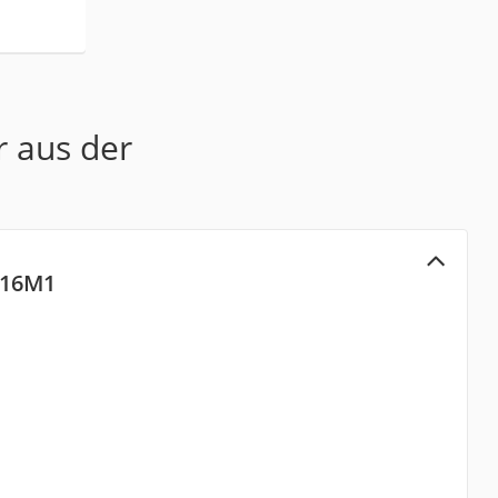
r aus der
016M1