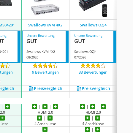
VMS04201
Swallows KVM 4X2
Swallows OZJ4
Fein
tung
Unsere Bewertung
Unsere Bewertung
Unsere
UT
GUT
GUT
GUT
04201
Swallows KVM 4X2
Swallows OZJ4
Feinte
08/2026
07/2026
07/202
rtungen
9 Bewertungen
33 Bewertungen
75 
ehr anzeigen
ergleich
Preis­vergleich
Preis­vergleich
P
2.0
HDMI 2.0
HDMI 2.0
lüsse
4 Anschlüsse
4 Anschlüsse
2