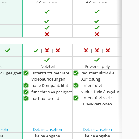
lüsse
2 Anschlüsse
4 Anschlüsse
4
eil
Netzteil
Power supply
P
 4K geeignet
unterstützt mehrere
reduziert aktiv die
kom
Videoauflösungen
Auflösung
Vid
hohe Kompatibilität
unterstützt
mit 
verlustfreie Ausgabe
für echtes 4K geeignet
unte
unterstützt viele
Ton
hochauflösend
HDMI-Versionen
HD
fre
HDM
Aus
ansehen
Details ansehen
Details ansehen
Det
hre
keine Angabe
keine Angabe