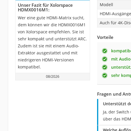
Modell
Unser Fazit für Xolorspace
HDMX0016M1:
HDMI-Ausgäng
Wer eine gute HDMI-Matrix sucht,
Auch für 4K-Dis
dem können wir die HDMX0016M1
von Xolorspace empfehlen. Sie ist
Vorteile
sehr kompakt und unterstützt ARC.
Zudem ist sie mit einem Audio-
kompatibe
Extraktor ausgestattet und mit
mit Audio
niedrigeren HDMI-Versionen
kompatibel.
unterstüt
sehr kom
08/2026
Fragen und An
Unterstützt 
Ja, der Switc
über das HDMI
Welche Auflö