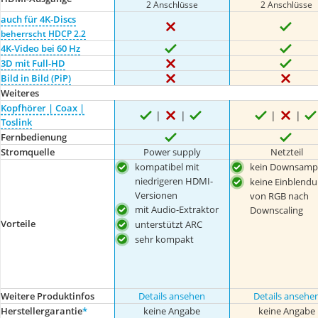
2 Anschlüsse
2 Anschlüsse
auch für 4K-Discs
beherrscht HDCP 2.2
4K-Video bei 60 Hz
3D mit Full-HD
Bild in Bild (PiP)
Weiteres
Kopfhörer | Coax |
Toslink
Fernbedienung
Stromquelle
Power supply
Netzteil
kompatibel mit
kein Downsampl
niedrigeren HDMI-
keine Einblend
Versionen
von RGB nach
mit Audio-Extraktor
Downscaling
Vorteile
unterstützt ARC
sehr kompakt
Weitere Produktinfos
Details ansehen
Details ansehe
Herstellergarantie
*
keine Angabe
keine Angabe