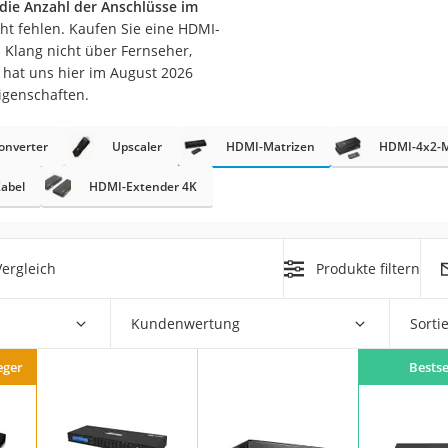
die Anzahl der Anschlüsse im
cht fehlen. Kaufen Sie eine HDMI-
n Klang nicht über Fernseher,
hat uns hier im August 2026
igenschaften.
onverter
Upscaler
HDMI-Matrizen
HDMI-4x2-M
on
abel
HDMI-Extender 4K
Euro
chuko
ergleich
Produkte filtern
Kundenwertung
Sorti
eger
Bestse