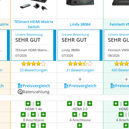
TESmart HDMI Matrix
atrix
Lindy 38084
Feintech 
Switch
Unsere Bewertung
Unsere Bewertung
Unsere Bewer
SEHR GUT
SEHR GUT
SEHR G
Rofavezco HDMI-Matrix
TESmart HDMI Matrix Switch
Lindy 38084
Feintech VMS
07/2026
07/2026
08/2026
en
33 Bewertungen
21 Bewertungen
430 Bewe
mehr anzeigen
m
ch
Preis­vergleich
Preis­vergleich
Preis­v
Ratenzahlung
HDMI 1.4b
HDMI 2.0
HDMI 
8 Anschlüsse
4 Anschlüsse
4 Ansch