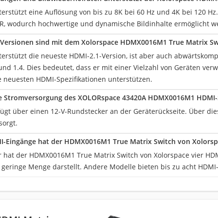
erstützt eine Auflösung von bis zu 8K bei 60 Hz und 4K bei 120 Hz.
R, wodurch hochwertige und dynamische Bildinhalte ermöglicht w
Versionen sind mit dem Xolorspace HDMX0016M1 True Matrix Sw
terstützt die neueste HDMI-2.1-Version, ist aber auch abwärtskomp
und 1.4. Dies bedeutet, dass er mit einer Vielzahl von Geräten v
ie neuesten HDMI-Spezifikationen unterstützen.
die Stromversorgung des XOLORspace 43420A HDMX0016M1 HDMI-
fügt über einen 12-V-Rundstecker an der Geräterückseite. Über die
orgt.
MI-Eingänge hat der HDMX0016M1 True Matrix Switch von Xolorsp
er hat der HDMX0016M1 True Matrix Switch von Xolorspace vier HD
e geringe Menge darstellt. Andere Modelle bieten bis zu acht HDMI