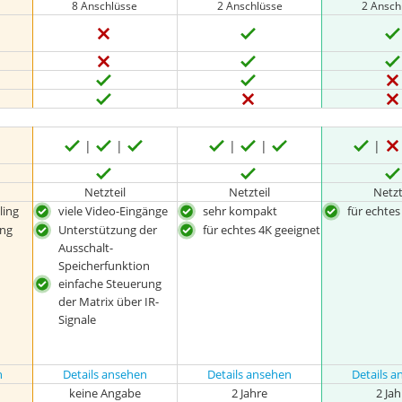
8 Anschlüsse
2 Anschlüsse
2 Ansch
Netzteil
Netzteil
Netzt
ing
viele Video-Eingänge
sehr kompakt
für echtes
ung
Unterstützung der
für echtes 4K geeignet
Ausschalt-
Speicherfunktion
einfache Steuerung
der Matrix über IR-
Signale
n
Details ansehen
Details ansehen
Details 
keine Angabe
2 Jahre
2 Ja