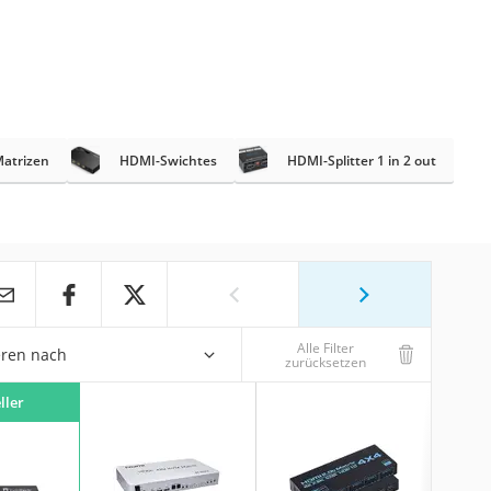
atrizen
HDMI-Swichtes
HDMI-Splitter 1 in 2 out
Alle Filter
eren nach
zurücksetzen
ller