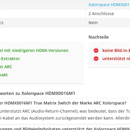
Xolorspace HDMX00
e
2 Anschlüsse
cs
Nein
Nachteile
l mit niedrigeren HDMI-Versionen
keine Bild-in-
-Extraktor
unterstützt n
zt ARC
pakt
tworten zu Xolorspace HDMX0016M1
der HDMX0016M1 True Matrix Switch der Marke ARC Xolorspace?
h unterstützt ARC (Audio-Return-Channel), was bedeutet, dass der 
-Kabel an das Audiosystem zurückgesendet werden kann. Allerding
sungen und Bildwiederholraten unterstützt der Xolorspace HDMX