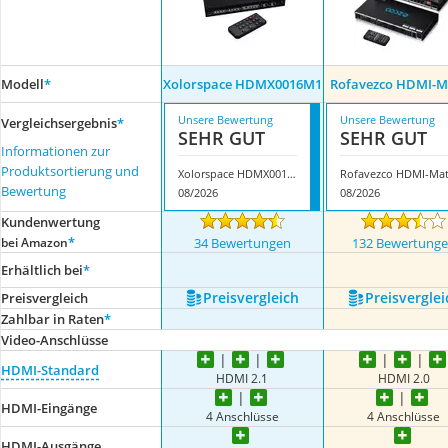
Modell
*
Xolorspace HDMX0016M1
Rofavezco HDMI-M
Unsere Bewertung
Unsere Bewertung
Vergleichsergebnis
*
SEHR GUT
SEHR GUT
Informationen zur
Produktsortierung und
Xolorspace HDMX0016M1
Bewertung
08/2026
08/2026
Kundenwertung
*
bei Amazon
34 Bewertungen
132 Bewertung
Erhältlich bei
*
Preis­vergleich
Preis­verglei
Preis­vergleich
Zahlbar in Raten
*
Video-Anschlüsse
HDMI-Standard
HDMI 2.1
HDMI 2.0
HDMI-Eingänge
4 Anschlüsse
4 Anschlüsse
HDMI-Ausgänge