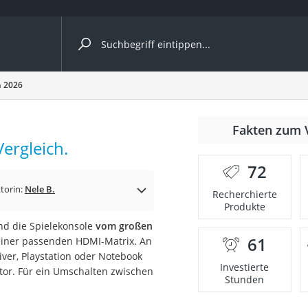
ergleiche nach Kategorie
h 2026
Fakten zum 
ergleich.
72
torin:
Nele B.
Recherchierte
Produkte
d die Spielekonsole
vom großen
61
 einer passenden HDMI-Matrix. An
onsdrucker
iver, Playstation oder Notebook
Investierte
tor. Für ein Umschalten zwischen
Stunden
Solarpanel