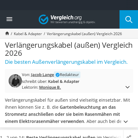
Die beliebtesten Vergleiche nach Kategorie
Vergleich
Elektronik
Powerstation
Kabel & Adapter
Verlängerungskabel (außen) Vergleich 2026
Monitor 32 Zoll 4K
Fernseher
Verlängerungskabel (außen) Vergleich
Drucker
2026
Desktop-PC
Die besten Außenverlängerungskabel im Vergleich.
Monitor
Diascanner
Von:
Jacob Lange
Redakteur
Laser-Multifunktionsdrucker
schreibt über:
Kabel & Adapter
Powerline-Adapter
Lektorin:
Monique B.
Powerstation mit Solarpanel
Gaming-PC
Verlängerungskabel für außen sind vielseitig einsetzbar. Mit
Soundbar
ihnen können Sie z. B. die
Gartenbeleuchtung an das
17-Zoll-Laptop
Stromnetz anschließen oder sie beim Rasenmähen mit
Satellitenschüssel
einem Elektrorasenmäher verwenden
. Aber auch bei der
Gaming-Headset
Verwendung von vielen anderen elektrischen Gartengeräten
Schnurloses Telefon
sind sie praktisch.
Wie Online-Tests zeigen, weisen Outdoor-
1 - 2 von 14:
Beste Verlängerungskabel außen
im Vergleich