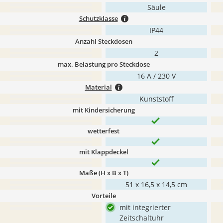
Säule
Schutzklasse
IP44
Anzahl Steckdosen
2
max. Belastung pro Steckdose
16 A / 230 V
Material
Kunststoff
mit Kindersicherung
wetterfest
mit Klappdeckel
Maße (H x B x T)
‎51 x 16,5 x 14,5 cm
Vorteile
mit integrierter
Zeitschaltuhr