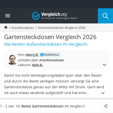
Die beliebtesten Vergleiche nach Kategorie
Vergleich
Baumarkt
Tresor feuerfest
Anschlussdosen
Gartensteckdosen Vergleich 2026
Makita-Akku-Rasenmäher
Kappsäge
Gartensteckdosen Vergleich 2026
Smartes Türschloss
Die besten Außensteckdosen im Vergleich.
Akku-Rasentrimmer
Feuchtigkeitsmessgerät
Von:
Georg B.
Redakteur
Split-Klimaanlage 2 Innengeräte
schreibt über:
Anschlussdosen
Pelletofen
Lektorin:
Nele B.
Bohrmaschine
Tiefbrunnenpumpe
Damit Sie nicht Verlängerungskabel quer über den Rasen
Fliesenschneider
und durch die Beete verlegen müssen, versorgt Sie eine
Hochdruckreiniger
Gartensteckdose genau aus der Mitte mit Strom. Gern wird
Doppelschleifer
sie auch etwas verdeckt aufgestellt und hat eine
Überwachungskamera
dementsprechend unauffällige Optik – entweder als
Benzinrasenmäher mit Elektrostart
Erdspieß, Säule oder Naturstein-Nachbildung
.
Achten Sie
1 - 2 von 14:
Beste Gartensteckdosen
im Vergleich
Akku-Laubsauger
jetzt in unserer Test- bzw Vergleichstabelle darauf, dass das