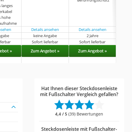
 langes
erkabel
s hohe
saufnahme
ansehen
Details ansehen
Details ansehen
ngabe
keine Angabe
2 Jahre
k
eferbar
Sofort lieferbar
Sofort lieferbar
Sof
ebot »
Zum Angebot »
Zum Angebot »
Zu
Hat Ihnen dieser Steckdosenleiste
mit Fußschalter Vergleich gefallen?
4,4 / 5
(39) Bewertungen
Steckdosenleiste mit Fußschalter-