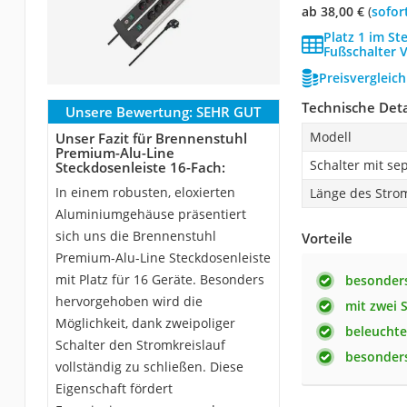
ab 38,00 €
(
Sofor
Platz 1 im St
Fußschalter V
Preisvergleic
Technische Deta
Unsere Bewertung:
SEHR GUT
Modell
Unser Fazit für Brennenstuhl
Premium-Alu-Line
Schalter mit se
Steckdosenleiste 16-Fach:
In einem robusten, eloxierten
Länge des Stro
Aluminiumgehäuse präsentiert
sich uns die Brennenstuhl
Vorteile
Premium-Alu-Line Steckdosenleiste
mit Platz für 16 Geräte. Besonders
besonders
hervorgehoben wird die
mit zwei 
Möglichkeit, dank zweipoliger
beleuchte
Schalter den Stromkreislauf
besonders
vollständig zu schließen. Diese
Eigenschaft fördert