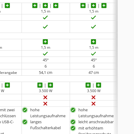
m
1,5 m
1,5 m
 m
1,5 m
1,5 m
°
45°
45°
6
6
54,1 cm
47 cm
llerangabe
0 W
3.500 W
3.500 W
 mit zwei
hohe
hohe
sehr
chlüssen
Leistungsaufnahme
Leistungsaufnahme
Geh
 USB-C-
langes
leicht anschraubbar
Fußschalterkabel
mit erhöhtem
tet
Berührungsschutz