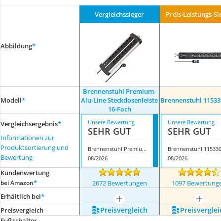
Vergleichssieger
Preis-Leistungs-Si
Abbildung
*
Brennenstuhl Premium-
Modell
*
Alu-Line Steckdosenleiste
Brennenstuhl 1153
16-Fach
Unsere Bewertung
Unsere Bewertung
Vergleichsergebnis
*
SEHR GUT
SEHR GUT
Informationen zur
Produktsortierung und
Brennenstuhl Premium-Alu-Line Steckdosenleiste 16-Fach
Bewertung
08/2026
08/2026
Kundenwertung
*
bei Amazon
2672 Bewertungen
1097 Bewertung
Erhältlich bei
*
mehr anzeigen
mehr a
Preis­vergleich
Preis­verglei
Preis­vergleich
Fußschalter