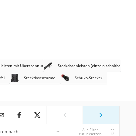
leisten mit Überspannungsschutz
Steckdosenleisten (einzeln schaltbar)
fel
Steckdosentürme
Schuko-Stecker
Alle Filter
eren nach
zurücksetzen