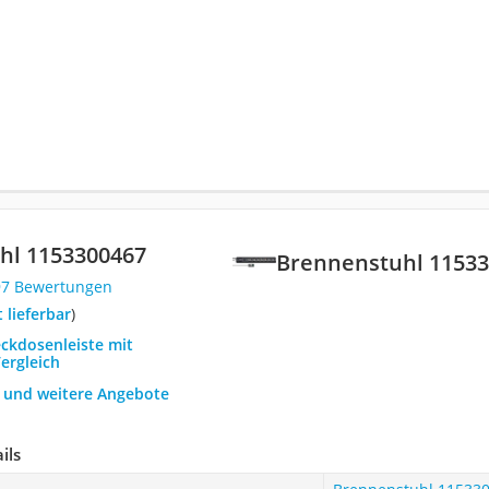
hl 1153300467
Brennenstuhl 1153
97 Bewertungen
t lieferbar
)
eckdosenleiste mit
ergleich
h und weitere Angebote
ils