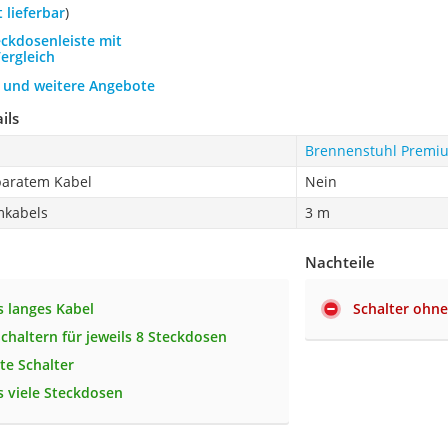
t lieferbar
)
eckdosenleiste mit
ergleich
h und weitere Angebote
ils
Brennenstuhl Premiu
paratem Kabel
Nein
mkabels
3 m
Nachteile
 langes Kabel
Schalter ohne
Schaltern für jeweils 8 Steckdosen
te Schalter
 viele Steckdosen