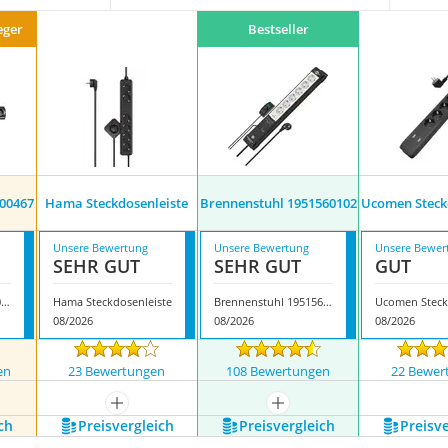
eger
Bestseller
300467
Hama Steckdosenleiste
Brennenstuhl 1951560102
Ucomen Steck
Unsere Bewertung
Unsere Bewertung
Unsere Bewer
SEHR GUT
SEHR GUT
GUT
Brennenstuhl 1153300467
Hama Steckdosenleiste
Brennenstuhl 1951560102
08/2026
08/2026
08/2026
en
23 Bewertungen
108 Bewertungen
22 Bewer
nzeigen
mehr anzeigen
mehr anzeigen
ch
Preis­vergleich
Preis­vergleich
Preis­v