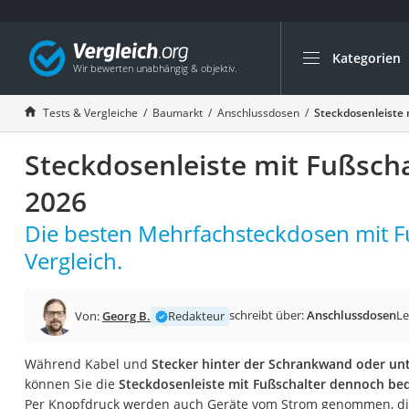
Kategorien
Die beliebtesten V
Baumarkt
Tests & Vergleiche
Baumarkt
Anschlussdosen
Steckdosenleiste 
Tresor feuerfest
Steckdosenleiste mit Fußscha
Makita-Akku-Rase
Kappsäge
2026
Smartes Türschlos
Die besten Mehrfachsteckdosen mit F
Akku-Rasentrimm
Vergleich.
Feuchtigkeitsmess
Split-Klimaanlage 
schreibt über:
Anschlussdosen
Le
Von:
Georg B.
Redakteur
Pelletofen
Bohrmaschine
Während Kabel und
Stecker hinter der Schrankwand oder unt
können Sie die
Steckdosenleiste mit Fußschalter dennoch be
Tiefbrunnenpump
Per Knopfdruck werden auch Geräte vom Strom genommen, die