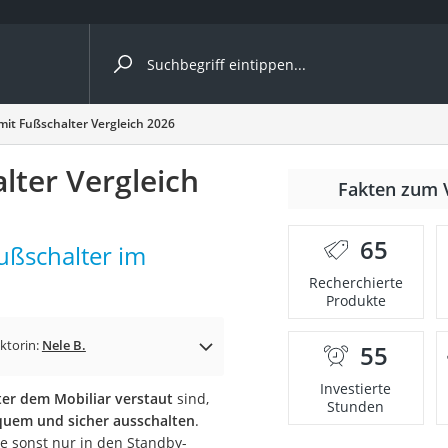
ergleiche nach Kategorie
mit Fußschalter Vergleich 2026
lter Vergleich
nmäher
Fakten zum 
s
65
ußschalter im
er
Recherchierte
Produkte
gerät
2 Innengeräte
ktorin:
Nele B.
55
Investierte
er dem Mobiliar verstaut
sind,
Stunden
quem und sicher ausschalten
.
e
 sonst nur in den Standby-