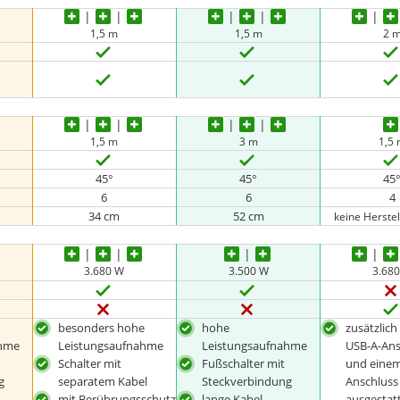
1,5 m
1,5 m
2 
1,5 m
3 m
1,5
45°
45°
45
6
6
4
34 cm
52 cm
keine Herste
3.680 W
3.500 W
3.68
besonders hohe
hohe
zusätzlich
ahme
Leistungsaufnahme
Leistungsaufnahme
USB-A-Ans
Schalter mit
Fußschalter mit
und einem
g
separatem Kabel
Steckverbindung
Anschluss
mit Berührungsschutz
lange Kabel
ausgestat