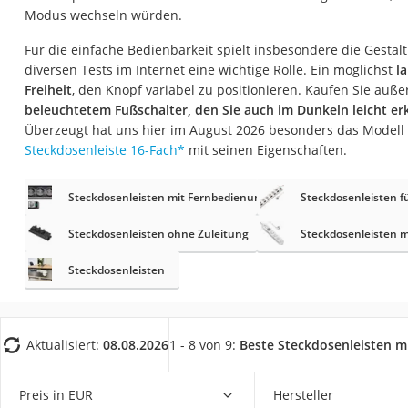
Fliesenschneider
Modus wechseln würden.
Hochdruckreinige
Für die einfache Bedienbarkeit spielt insbesondere die Gestal
diversen Tests im Internet eine wichtige Rolle. Ein möglichst
l
Doppelschleifer
Freiheit
, den Knopf variabel zu positionieren. Kaufen Sie auß
Überwachungska
beleuchtetem Fußschalter, den Sie auch im Dunkeln leicht e
Benzinrasenmäher 
Überzeugt hat uns hier im August 2026 besonders das Modell
Steckdosenleiste 16-Fach
*
mit seinen Eigenschaften.
Akku-Laubsauger
Löschdecke
Steckdosenleisten mit Fernbedienung
Steckdosenleisten f
Multimeter
Steckdosenleisten ohne Zuleitung
Steckdosenleisten m
Winterharte Palm
Steckdosenleisten
Gasdurchlauferhit
Service
Aktualisiert:
08.08.2026
1 - 8 von 9:
Beste Steckdosenleisten m
Preis in EUR
Hersteller