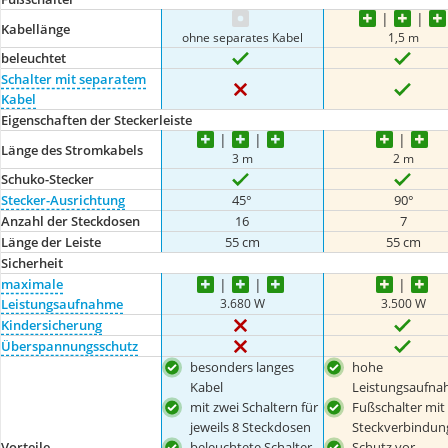
Kabellänge
ohne separates Kabel
1,5 m
beleuchtet
Schalter mit separatem
Kabel
Eigenschaften der Steckerleiste
Länge des Stromkabels
3 m
2 m
Schuko-Stecker
Stecker-Ausrichtung
45°
90°
Anzahl der Steckdosen
16
7
Länge der Leiste
55 cm
55 cm
Sicherheit
maximale
3.680 W
3.500 W
Leistungsaufnahme
Kindersicherung
Überspannungsschutz
besonders langes
hohe
Kabel
Leistungsaufn
mit zwei Schaltern für
Fußschalter mit
jeweils 8 Steckdosen
Steckverbindun
Vorteile
beleuchtete Schalter
Schutz vor