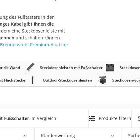
r
tung des Fußtasters in den
anges Kabel gibt Ihnen die
erdem eine Steckdosenleiste mit
mera
rkennen
und schalten können.
mit Elektrostart
Brennenstuhl Premium-Alu-Line
ür die Wand
Steckdosenleisten mit Fußschalter
Steckdosen
it Flachstecker
Outdoor-Steckdosenleisten
Steckdosenwür
en
zer
it Fußschalter
im Vergleich
Produkte filtern
Kundenwertung
Sorti