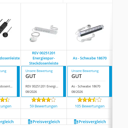
REV 00251201
revolt
dosenleiste
Energiespar-
As - Schwabe 18670
Ste
Steckdosenleiste
tung
Unsere Bewertung
Unsere Bewertung
Unsere
GUT
GUT
GUT
Ucomen Steckdosenleiste
REV 00251201 Energiespar-Steckdosenleiste
As - Schwabe 18670
08/2026
08/2026
08/202
tungen
59 Bewertungen
105 Bewertungen
154
ergleich
Preis­vergleich
Preis­vergleich
P