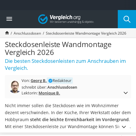
Die beliebtesten Vergleiche nach Kategorie
Vergleich
Baumarkt
Tresor feuerfest
Anschlussdosen
Steckdosenleiste Wandmontage Vergleich 2026
Makita-Akku-Rasenmäher
Kappsäge
Steckdosenleiste Wandmontage
Smartes Türschloss
Vergleich 2026
Akku-Rasentrimmer
Die besten Steckdosenleisten zum Anschrauben im
Feuchtigkeitsmessgerät
Vergleich.
Split-Klimaanlage 2 Innengeräte
Pelletofen
Von:
Georg B.
Redakteur
Bohrmaschine
schreibt über:
Anschlussdosen
Tiefbrunnenpumpe
Lektorin:
Monique B.
Fliesenschneider
Hochdruckreiniger
Nicht immer sollen die Steckdosen wie im Wohnzimmer
Doppelschleifer
dezent verschwinden. In der Küche, Ihrer Werkstatt oder dem
Überwachungskamera
Hobbyraum
steht die leichte Erreichbarkeit im Vordergrund
.
Benzinrasenmäher mit Elektrostart
Mit einer Steckdosenleiste zur Wandmontage können Sie den
Akku-Laubsauger
Stromanschluss dort positionieren, wo er gebraucht
wird.