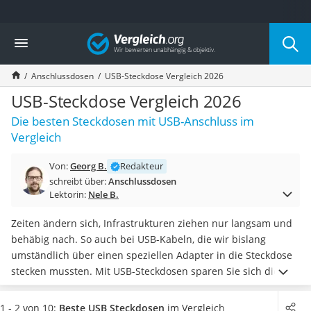
Die beliebtesten Vergleiche nach Kategorie
Vergleich
Baumarkt
Tresor feuerfest
Anschlussdosen
USB-Steckdose Vergleich 2026
Makita-Akku-Rasenmäher
Kappsäge
USB-Steckdose Vergleich 2026
Smartes Türschloss
Die besten Steckdosen mit USB-Anschluss im
Akku-Rasentrimmer
Vergleich
Feuchtigkeitsmessgerät
Split-Klimaanlage 2 Innengeräte
Von:
Georg B.
Redakteur
Pelletofen
schreibt über:
Anschlussdosen
Bohrmaschine
Lektorin:
Nele B.
Tiefbrunnenpumpe
Fliesenschneider
Zeiten ändern sich, Infrastrukturen ziehen nur langsam und
Hochdruckreiniger
behäbig nach. So auch bei USB-Kabeln, die wir bislang
Doppelschleifer
umständlich über einen speziellen Adapter in die Steckdose
Überwachungskamera
stecken mussten. Mit USB-Steckdosen sparen Sie sich diesen
Benzinrasenmäher mit Elektrostart
störenden Zwischenschritt und können
Geräte direkt über
Akku-Laubsauger
die Steckdose aufladen!
Beim Kauf gilt es die
Ladeleistung
1 - 2 von 10:
Beste USB Steckdosen
im Vergleich