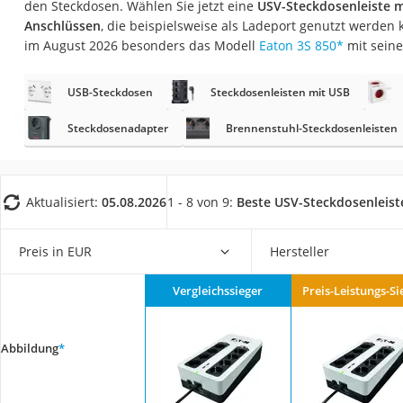
den Steckdosen. Wählen Sie jetzt eine
USV-Steckdosenleiste m
Fliesenschneider
Anschlüssen
, die beispielsweise als Ladeport genutzt werden
Hochdruckreinige
im August 2026 besonders das Modell
Eaton 3S 850
*
mit sein
Doppelschleifer
USB-Steckdosen
Steckdosenleisten mit USB
Überwachungska
Benzinrasenmäher 
Steckdosenadapter
Brennenstuhl-Steckdosenleisten
Akku-Laubsauger
Löschdecke
Aktualisiert:
05.08.2026
1 - 8 von 9:
Beste USV-Steckdosenleist
Multimeter
Winterharte Palm
Preis in EUR
Hersteller
Gasdurchlauferhit
Vergleichssieger
Preis-Leistungs-Si
Service
Abbildung
*