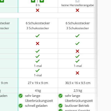
8 h
keine Herstellerangabe
stecker
6 Schukostecker
6 Schukostecker
6 S
stecker
3 Schukostecker
3 Schukostecker
4 S
1-mal
1-mal
1-mal
x 9 cm
27 x 19 x 9 cm
30,5 x 16 x 9,5 cm
29,6
g
4 kg
2,5 kg
laden
sehr lange
sehr lange
sehr
Überbrückungszeit
Überbrückungszeit
Übe
schnell geladen
lautloser Betrieb
bes
Wie
geringes Gewicht