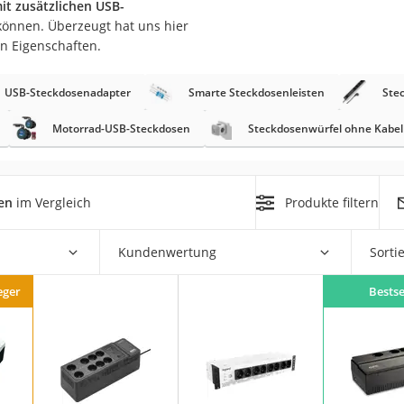
it zusätzlichen USB-
 können. Überzeugt hat uns hier
r
en Eigenschaften.
USB-Steckdosenadapter
Smarte Steckdosenleisten
Ste
mera
mit Elektrostart
Motorrad-USB-Steckdosen
Steckdosenwürfel ohne Kabel
en
im Vergleich
Produkte filtern
en
Kundenwertung
Sorti
zer
eger
Bestse