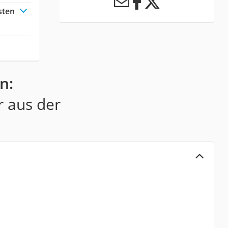
sten
n:
r aus der