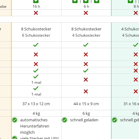
gabe
16 h
6 h
8 h
r
8 Schukostecker
8 Schukostecker
4 Schuko
r
6 Schukostecker
4 Schukostecker
4 Schuko
1-mal
1-mal
37 x 13 x 12 cm
44 x 15 x 9 cm
31 x 16 
4 kg
6 kg
4 k
automatisches
schnell geladen
schnell ge
Herunterfahren
möglich
b
viele Stecker mit USV