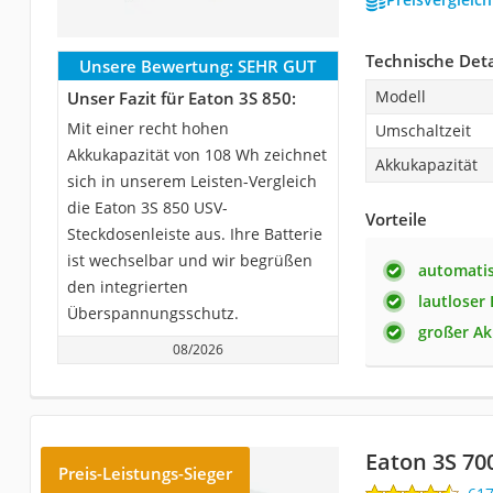
Technische Deta
Unsere Bewertung:
SEHR GUT
Modell
Unser Fazit für Eaton 3S 850:
Mit einer recht hohen
Umschaltzeit
Akkukapazität von 108 Wh zeichnet
Akkukapazität
sich in unserem Leisten-Vergleich
die Eaton 3S 850 USV-
Vorteile
Steckdosenleiste aus. Ihre Batterie
ist wechselbar und wir begrüßen
automatis
den integrierten
lautloser 
Überspannungsschutz.
großer A
08/2026
Eaton 3S 70
Preis-Leistungs-Sieger