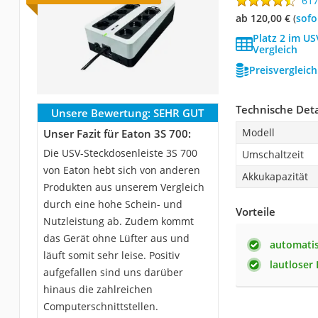
61
ab 120,00 €
(
Sof
Platz 2 im US
Vergleich
Preisvergleic
Technische Deta
Unsere Bewertung:
SEHR GUT
Modell
Unser Fazit für Eaton 3S 700:
Die USV-Steckdosenleiste 3S 700
Umschaltzeit
von Eaton hebt sich von anderen
Akkukapazität
Produkten aus unserem Vergleich
durch eine hohe Schein- und
Vorteile
Nutzleistung ab. Zudem kommt
das Gerät ohne Lüfter aus und
automatis
läuft somit sehr leise. Positiv
lautloser 
aufgefallen sind uns darüber
hinaus die zahlreichen
Computerschnittstellen.