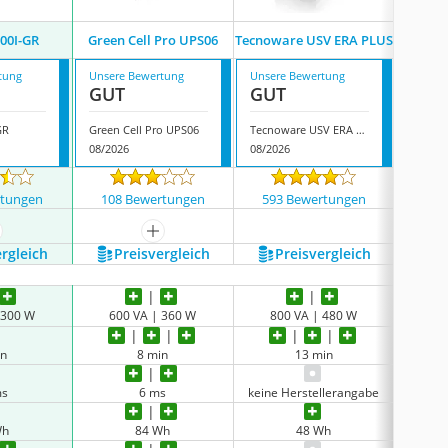
Legran
00I-GR
Green Cell Pro UPS06
Tecnoware USV ERA PLUS
tung
Unsere Bewertung
Unsere Bewertung
Unsere
GUT
GUT
GUT
GR
Green Cell Pro UPS06
Tecnoware USV ERA PLUS
08/2026
08/2026
07/202
rtungen
108 Bewertungen
593 Bewertungen
1062
ehr anzeigen
mehr anzeigen
ergleich
Preis­vergleich
Preis­vergleich
P
 300 W
600 VA | 360 W
800 VA | 480 W
80
in
8 min
13 min
ms
6 ms
keine Herstellerangabe
Wh
84 Wh
48 Wh