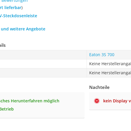
7 Bewertungen
ort lieferbar
)
V-Steckdosenleiste
h und weitere Angebote
ils
Eaton 3S 700
Keine Herstellerang
Keine Herstellerang
Nachteile
ches Herunterfahren möglich
kein Display
Betrieb