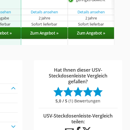
laut
ansehen
Details ansehen
Details ansehen
ngabe
2 Jahre
2 Jahre
eferbar
Sofort lieferbar
Sofort lieferbar
Sof
ebot »
Zum Angebot »
Zum Angebot »
Zu
Hat Ihnen dieser USV-
Steckdosenleiste Vergleich
gefallen?
5,0 / 5
(1) Bewertungen
USV-Steckdosenleiste-Vergleich
teilen: