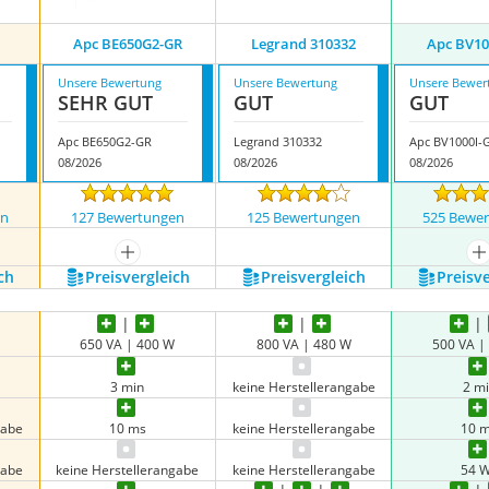
Apc BE650G2-GR
Legrand 310332
Apc BV10
Unsere Bewertung
Unsere Bewertung
Unsere Bewer
SEHR GUT
GUT
GUT
Apc BE650G2-GR
Legrand 310332
Apc BV1000I-
08/2026
08/2026
08/2026
en
127 Bewertungen
125 Bewertungen
525 Bewe
nzeigen
mehr anzeigen
m
ch
Preis­vergleich
Preis­vergleich
Preis­v
650 VA | 400 W
800 VA | 480 W
500 VA |
3 min
keine Herstellerangabe
2 m
gabe
10 ms
keine Herstellerangabe
10 
gabe
keine Herstellerangabe
keine Herstellerangabe
54 