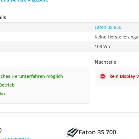
ils
Eaton 3S 850
Keine Herstellerang
108 Wh
Nachteile
ches Herunterfahren möglich
kein Display
Betrieb
kku
0
Eaton 3S 700