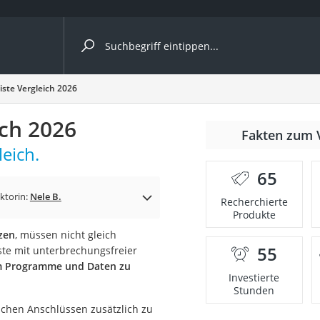
ergleiche nach Kategorie
ste Vergleich 2026
ich 2026
nmäher
Fakten zum 
eich.
s
65
er
ktorin:
Nele B.
Recherchierte
Produkte
gerät
zen
, müssen nicht gleich
2 Innengeräte
55
te mit unterbrechungsfreier
m Programme und Daten zu
Investierte
Stunden
e
lichen Anschlüssen zusätzlich zu