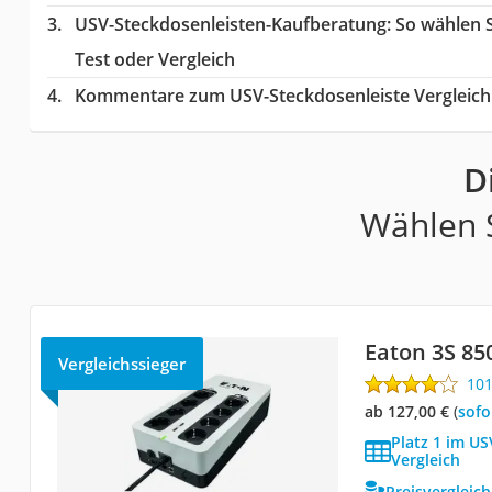
USV-Steckdosenleisten-Kaufberatung
: So wählen 
Test oder Vergleich
Kommentare zum USV-Steckdosenleiste Vergleich
D
Wählen S
Eaton 3S 85
Vergleichssieger
10
ab 127,00 €
(
Sof
Platz 1 im US
Vergleich
Preisvergleic