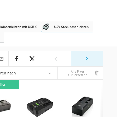
ckdosenleisten mit USB-C
USV-Steckdosenleisten
Alle Filter
eren nach
zurücksetzen
ller