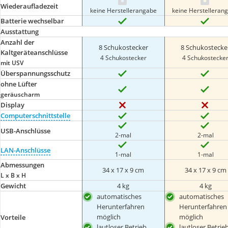
Wiederaufladezeit
keine Herstellerangabe
keine Herstelleran
Batterie wechselbar
Ausstattung
Anzahl der
8 Schukostecker
8 Schukostecke
Kaltgeräteanschlüsse
4 Schukostecker
4 Schukostecke
mit USV
Überspannungsschutz
ohne Lüfter
geräuscharm
Display
Computerschnittstelle
USB-Anschlüsse
2-mal
2-mal
LAN-Anschlüsse
1-mal
1-mal
Abmessungen
34 x 17 x 9 cm
34 x 17 x 9 cm
L x B x H
Gewicht
4 kg
4 kg
automatisches
automatisches
Herunterfahren
Herunterfahren
möglich
möglich
Vorteile
lautloser Betrieb
lautloser Betrie