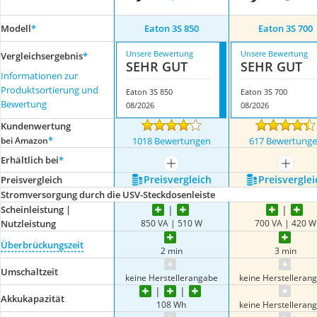
Modell
*
Eaton 3S 850
Eaton 3S 700
Unsere Bewertung
Unsere Bewertung
Vergleichsergebnis
*
SEHR GUT
SEHR GUT
Informationen zur
Produktsortierung und
Eaton 3S 850
Eaton 3S 700
Bewertung
08/2026
08/2026
Kundenwertung
*
bei Amazon
1018 Bewertungen
617 Bewertung
Erhältlich bei
*
mehr anzeigen
mehr a
Preis­vergleich
Preis­verglei
Preis­vergleich
Stromversorgung durch die USV-Steckdosenleiste
Scheinleistung |
850 VA | 510 W
700 VA | 420 W
Nutzleistung
Überbrückungszeit
2 min
3 min
Umschaltzeit
keine Herstellerangabe
keine Herstelleran
Akkukapazität
108 Wh
keine Herstelleran