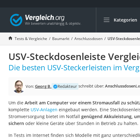
Kategorien
Die beliebtesten V
Baumarkt
Tests & Vergleiche
Baumarkt
Anschlussdosen
USV-Steckdosenlei
Tresor feuerfest
USV-Steckdosenleiste Vergle
Makita-Akku-Rase
Kappsäge
Die besten USV-Steckerleisten im Vergl
Smartes Türschlos
Akku-Rasentrimm
schreibt über:
Anschlussdosen
Le
Von:
Georg B.
Redakteur
Feuchtigkeitsmess
Um die
Arbeit am Computer vor einem Stromausfall zu schüt
Split-Klimaanlage 
komplette
USV-Anlagen
eingebaut werden. Eine Steckdosenleis
Pelletofen
Stromversorgung bietet im Notfall
genügend Akkuleistung, u
sichern
oder kleine Geräte über Stunden in Betrieb zu halten.
Bohrmaschine
Tiefbrunnenpump
In Tests im Internet finden sich Modelle mit ganz unterschied