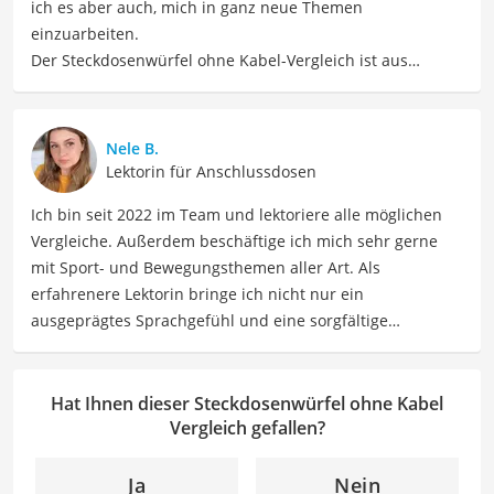
ich es aber auch, mich in ganz neue Themen
einzuarbeiten.
Der Steckdosenwürfel ohne Kabel-Vergleich ist aus
unserer Sicht besonders empfehlenswert für
Gadget-
Fans
.
Nele B.
Lektorin für Anschlussdosen
Ich bin seit 2022 im Team und lektoriere alle möglichen
Vergleiche. Außerdem beschäftige ich mich sehr gerne
mit Sport- und Bewegungsthemen aller Art. Als
erfahrenere Lektorin bringe ich nicht nur ein
ausgeprägtes Sprachgefühl und eine sorgfältige
Arbeitsweise mit, sondern auch mein Interesse an
sportlichen Aktivitäten. Durch meine Tätigkeit als Lektorin
kann ich dazu beitragen, Texte inhaltlich präzise, gut
Hat Ihnen dieser Steckdosenwürfel ohne Kabel
strukturiert und sprachlich einwandfrei zu gestalten.
Vergleich gefallen?
Mein Ziel ist es, unsere Inhalte auf ihre inhaltliche
Kohärenz, logische Schlüssigkeit und stilistische Qualität
Ja
Nein