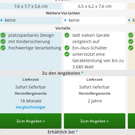
7,6 x 7,7 x 5,6 cm
6,5 x 6,2 x 7,6 cm
Weitere Varianten
•
•
•
keine
keine
k
Vorteile
platzsparbares Design
lädt sieben Geräte
mit Kindersicherung
zeitgleich auf
hochwertige Verarbeitung
Ein-/Aus-Schalter
unterstützt eine
Geräteleistung von bis zu
3.680 Watt
Zu den Angeboten
*
Lieferzeit
Lieferzeit
Sofort lieferbar
Sofort lieferbar
Herstellergarantie
Herstellergarantie
18 Monate
2 Jahre
Vergleichssieger
Zum Angebot »
Zum Angebot »
Erhältlich bei
*