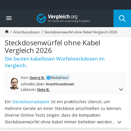
Die beliebtesten Vergleiche nach Kategorie
Vergleich
Baumarkt
Tresor feuerfest
Anschlussdosen
Steckdosenwürfel ohne Kabel Vergleich 2026
Makita-Akku-Rasenmäher
Kappsäge
Steckdosenwürfel ohne Kabel
Smartes Türschloss
Vergleich 2026
Akku-Rasentrimmer
Die besten kabellosen Würfelsteckdosen im
Feuchtigkeitsmessgerät
Vergleich.
Split-Klimaanlage 2 Innengeräte
Pelletofen
Von:
Georg B.
Redakteur
Bohrmaschine
schreibt über:
Anschlussdosen
Tiefbrunnenpumpe
Lektorin:
Nele B.
Fliesenschneider
Hochdruckreiniger
Ein
Steckdosenadapter
ist ein praktisches Utensil, um
Doppelschleifer
mehrere Geräte an einer Steckdose anschließen zu können.
Überwachungskamera
Diverse Online-Tests zeigen, dass die kompakten
Benzinrasenmäher mit Elektrostart
Steckdosenwürfel ohne Kabel immer beliebter werden.
Akku-Laubsauger
Steckdosenwürfel verfügen über ein kompaktes Maß und