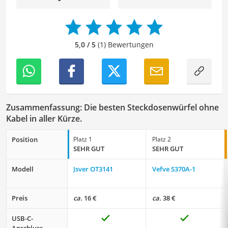
zu überprüfen sowie gegebenenfalls zu verbessern. Mit
meinem Hintergrund im Bereich Sport und meiner Liebe
zur geschriebenen Sprache trage ich dazu bei, dass
unsere Vergleiche ansprechend, verständlich sowie
5,0 / 5
(1) Bewertungen
fehlerfrei sind.
Zusammenfassung: Die besten Steckdosenwürfel ohne
Kabel in aller Kürze.
Position
Platz 1
Platz 2
SEHR GUT
SEHR GUT
Modell
Jsver OT3141
Vefve S370A-1
Preis
ca.
16 €
ca.
38 €
USB-C-