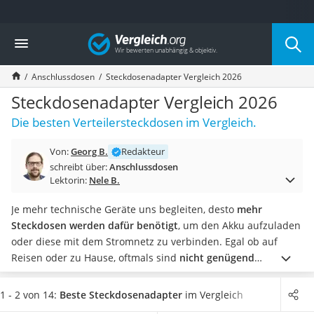
Die beliebtesten Vergleiche nach Kategorie
Vergleich
Baumarkt
Tresor feuerfest
Anschlussdosen
Steckdosenadapter Vergleich 2026
Makita-Akku-Rasenmäher
Kappsäge
Steckdosenadapter Vergleich 2026
Smartes Türschloss
Die besten Verteilersteckdosen im Vergleich.
Akku-Rasentrimmer
Feuchtigkeitsmessgerät
Von:
Georg B.
Redakteur
Split-Klimaanlage 2 Innengeräte
schreibt über:
Anschlussdosen
Pelletofen
Lektorin:
Nele B.
Bohrmaschine
Tiefbrunnenpumpe
Je mehr technische Geräte uns begleiten, desto
mehr
Fliesenschneider
Steckdosen werden dafür benötigt
, um den Akku aufzuladen
Hochdruckreiniger
oder diese mit dem Stromnetz zu verbinden. Egal ob auf
Doppelschleifer
Reisen oder zu Hause, oftmals sind
nicht genügend
Überwachungskamera
Steckdosen hierfür vorhanden
. Verschiedene Test im
Benzinrasenmäher mit Elektrostart
Internet zeigen, dass ein Steckdosenadapter eine sinnvolle
1 - 2 von 14:
Beste Steckdosenadapter
im Vergleich
Akku-Laubsauger
Alternative zu einer
Steckdosenleiste
ist.
Wählen Sie jetzt