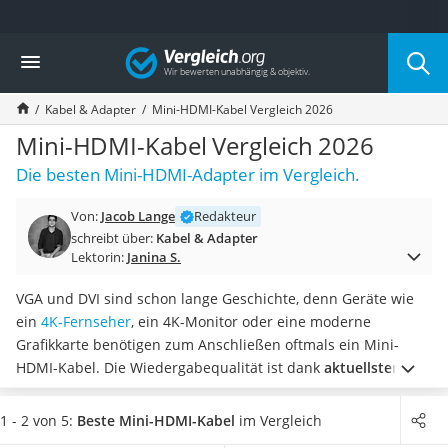
Die beliebtesten Vergleiche nach Kategorie
Vergleich
Elektronik
Powerstation
Kabel & Adapter
Mini-HDMI-Kabel Vergleich 2026
Monitor 32 Zoll 4K
Fernseher
Mini-HDMI-Kabel Vergleich 2026
Drucker
Die besten Mini-HDMI-Adapter im Vergleich.
Desktop-PC
Monitor
Von:
Jacob Lange
Redakteur
Diascanner
schreibt über:
Kabel & Adapter
Laser-Multifunktionsdrucker
Lektorin:
Janina S.
Powerline-Adapter
Powerstation mit Solarpanel
VGA und DVI sind schon lange Geschichte, denn Geräte wie
Gaming-PC
ein
4K-Fernseher
, ein 4K-Monitor oder eine moderne
Soundbar
Grafikkarte benötigen zum Anschließen oftmals ein Mini-
17-Zoll-Laptop
HDMI-Kabel. Die Wiedergabequalität ist dank
aktuellster
Satellitenschüssel
Technologie
auf dem neusten Stand der 4K-
Gaming-Headset
beziehungsweise 8K-Ultra-HD-Auflösung.
Wählen Sie jetzt aus
1 - 2 von 5:
Beste Mini-HDMI-Kabel
im Vergleich
Schnurloses Telefon
unserer Vergleichstabelle ein
Mini-HDMI-Kabel mit HDR-