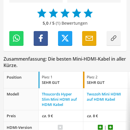
Ideen in den Lektoratsprozess ein, um sicherzustellen,
dass die Texte sowohl qualitativ hochwertig als auch
ansprechend sind.
5,0 / 5
(1) Bewertungen
Zusammenfassung: Die besten Mini-HDMI-Kabel in aller
Kürze.
Position
Platz 1
Platz 2
SEHR GUT
SEHR GUT
Modell
Thsucords Hyper
Twozoh Mini HDMI
Slim Mini HDMI auf
auf HDMI Kabel
HDMI Kabel
Preis
ca.
9 €
ca.
8 €
HDMI-Version