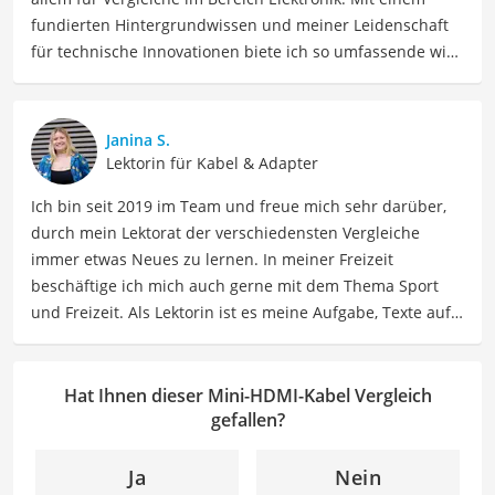
fundierten Hintergrundwissen und meiner Leidenschaft
für technische Innovationen biete ich so umfassende wie
präzise Informationen zu elektronischen Geräten, Gadgets
sowie Technologien. Meine Beiträge beinhalten
detaillierte Produktvergleiche, Kaufberatungen und
Janina S.
technische Analysen, um Verbrauchern dabei zu helfen,
Lektorin für Kabel & Adapter
sowohl informierte Entscheidungen zu treffen als auch
Ich bin seit 2019 im Team und freue mich sehr darüber,
die besten elektronischen Lösungen für ihre Bedürfnisse
durch mein Lektorat der verschiedensten Vergleiche
zu finden.
immer etwas Neues zu lernen. In meiner Freizeit
Der Mini-HDMI-Kabel-Vergleich ist aus unserer Sicht
beschäftige ich mich auch gerne mit dem Thema Sport
besonders empfehlenswert für
Film-Fans
und
und Freizeit. Als Lektorin ist es meine Aufgabe, Texte auf
Technikbegeisterte
.
ihre inhaltliche Richtigkeit, sprachliche Präzision und
Lesbarkeit zu überprüfen. Mein Ziel ist es, unseren
Autoren dabei zu helfen, ihre Botschaften klar und
Hat Ihnen dieser Mini-HDMI-Kabel Vergleich
effektiv zu kommunizieren. Durch meine Leidenschaft für
gefallen?
das geschriebene Wort und meine breitgefächerten
Interessen, bringe ich frische Perspektiven sowie neue
Ja
Nein