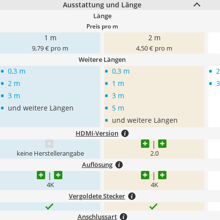
Ausstattung und Länge
Länge
Preis pro m
1 m
2 m
9,79 € pro m
4,50 € pro m
Weitere Längen
•
•
•
0,3 m
0,3 m
•
•
•
2 m
1 m
•
•
3 m
3 m
•
•
und weitere Längen
5 m
•
und weitere Längen
HDMI-Version
keine Herstellerangabe
2.0
Auflösung
4K
4K
Vergoldete Stecker
Anschlussart