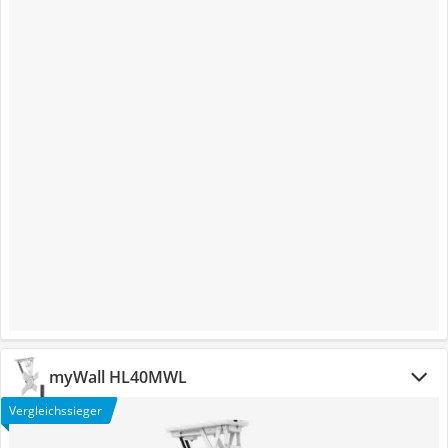
myWall HL40MWL
Vergleichssieger