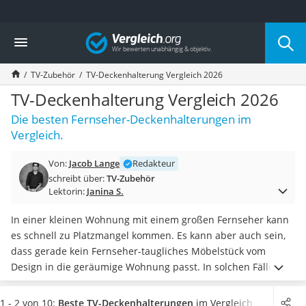
Die beliebtesten Vergleiche nach Kategorie
Vergleich
Elektronik
Powerstation
TV-Zubehör
TV-Deckenhalterung Vergleich 2026
Monitor 32 Zoll 4K
Fernseher
TV-Deckenhalterung Vergleich 2026
Drucker
Die besten Fernseher-Deckenhalterungen im
Desktop-PC
Vergleich.
Monitor
Diascanner
Von:
Jacob Lange
Redakteur
Laser-Multifunktionsdrucker
schreibt über:
TV-Zubehör
Powerline-Adapter
Lektorin:
Janina S.
Powerstation mit Solarpanel
Gaming-PC
In einer kleinen Wohnung mit einem großen Fernseher kann
Soundbar
es schnell zu Platzmangel kommen. Es kann aber auch sein,
17-Zoll-Laptop
dass gerade kein Fernseher-taugliches Möbelstück vom
Satellitenschüssel
Design in die geräumige Wohnung passt. In solchen Fällen
Gaming-Headset
finden Sie in einer Fernseher-Deckenhalterung eine große
Schnurloses Telefon
Stütze.
Tests zeigen, wie hilfreich diese Vorrichtung ist und
1 - 2 von 10:
Beste TV-Deckenhalterungen
im Vergleich