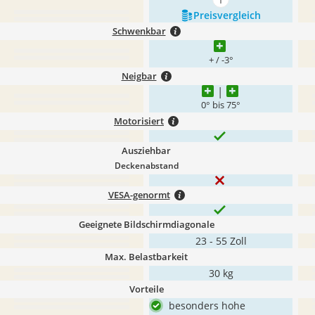
mehr anzeigen
Preis­vergleich
Schwenkbar
+ / -3°
Neigbar
0° bis 75°
Motorisiert
Ausziehbar
Deckenabstand
VESA-genormt
Geeignete Bildschirmdiagonale
23 - 55 Zoll
Max. Belastbarkeit
30 kg
Vorteile
besonders hohe