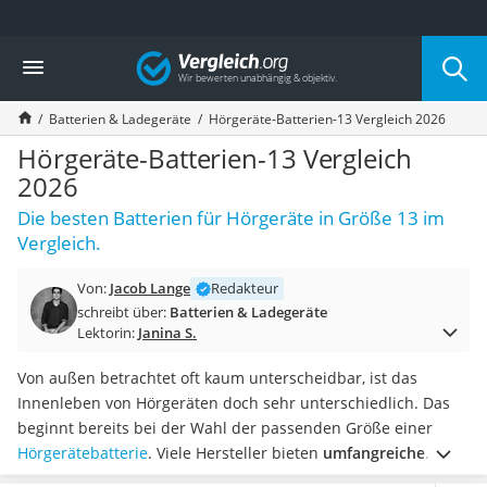
Die beliebtesten Vergleiche nach Kategorie
Vergleich
Elektronik
Powerstation
Batterien & Ladegeräte
Hörgeräte-Batterien-13 Vergleich 2026
Monitor 32 Zoll 4K
Fernseher
Hörgeräte-Batterien-13 Vergleich
Drucker
2026
Desktop-PC
Die besten Batterien für Hörgeräte in Größe 13 im
Monitor
Vergleich.
Diascanner
Laser-Multifunktionsdrucker
Von:
Jacob Lange
Redakteur
Powerline-Adapter
schreibt über:
Batterien & Ladegeräte
Powerstation mit Solarpanel
Lektorin:
Janina S.
Gaming-PC
Soundbar
Von außen betrachtet oft kaum unterscheidbar, ist das
17-Zoll-Laptop
Innenleben von Hörgeräten doch sehr unterschiedlich. Das
Satellitenschüssel
beginnt bereits bei der Wahl der passenden Größe einer
Gaming-Headset
Hörgerätebatterie
. Viele Hersteller bieten
umfangreiche
Schnurloses Telefon
Vorratspackungen
an und diverse Tests berichten von einer