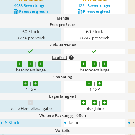
4088 Bewertungen
1224 Bewertungen
Preis­vergleich
Preis­vergleich
Menge
Preis pro Stück
60 Stück
60 Stück
0,27 € pro Stück
0,29 € pro Stück
Zink-Batterien
Laufzeit
besonders lange
besonders lange
Spannung
1,45 V
1,45 V
Lagerfähigkeit
keine Herstellerangabe
bis 4 Jahre
Weitere Packungsgrößen
•
•
•
6 Stück
keine
k
Vorteile