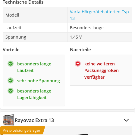
Technische Details
Varta Hörgerätebatterien Typ
Modell
13
Laufzeit
Besonders lange
Spannung
1,45 V
Vorteile
Nachteile
besonders lange
keine weiteren
Laufzeit
Packunsggrößen
verfügbar
sehr hohe Spannung
besonders lange
Lagerfähigkeit
Rayovac Extra 13
Preis-Leistungs-Sieger