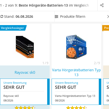
Tablets unter 200 Euro
teilweise besonders langer Haltbarkeit.
Wählen Sie jetzt
1 - 2 von 9:
Beste Hörgeräte-Batterien-13
im Vergleich
Ladekabel Typ 2 Schuko
Hörgerät-Batterien der Größe 13 mit besonders langer
Lichtwecker
Laufzeit
, damit Sie diese nicht so oft auswechseln müssen.
Produkte filtern
Stand:
06.08.2026
Acer Aspire
Überzeugt hat uns hier im August 2026 besonders das
Service
Modell
Rayovac sk0
*
mit seinen Eigenschaften.
Vergleichssieger
Pre
1 / 9
2 / 9
Varta Hörgerätebatterien Typ
Rayovac sk0
13
Unsere Bewertung
Unsere Bewertung
U
SEHR GUT
SEHR GUT
Rayovac sk0
Varta Hörgerätebatterien Typ 13
R
08/2026
08/2026
0