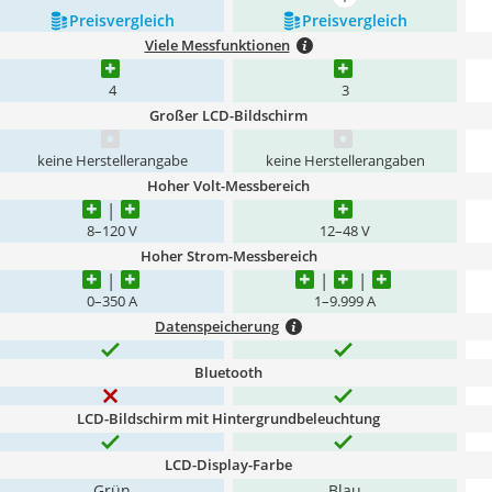
mehr anzeigen
Preis­vergleich
Preis­vergleich
Viele Messfunktionen
4
3
Großer LCD-Bildschirm
keine Herstellerangabe
keine Herstellerangaben
Hoher Volt-Messbereich
8–120 V
12–48 V
Hoher Strom-Messbereich
0–350 A
1–9.999 A
Datenspeicherung
Bluetooth
LCD-Bildschirm mit Hintergrundbeleuchtung
LCD-Display-Farbe
Grün
Blau