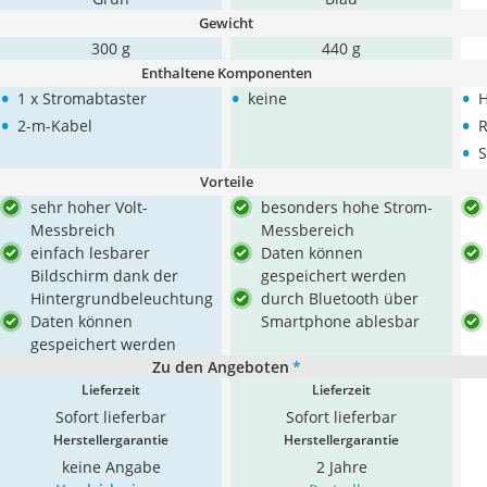
Gewicht
300 g
440 g
Enthaltene Komponenten
•
•
•
1 x Stromabtaster
keine
H
•
•
2-m-Kabel
R
•
S
Vorteile
sehr hoher Volt-
besonders hohe Strom-
Messbreich
Messbereich
einfach lesbarer
Daten können
Bildschirm dank der
gespeichert werden
Hintergrundbeleuchtung
durch Bluetooth über
Daten können
Smartphone ablesbar
gespeichert werden
Zu den Angeboten
*
Lieferzeit
Lieferzeit
Sofort lieferbar
Sofort lieferbar
Herstellergarantie
Herstellergarantie
keine Angabe
2 Jahre