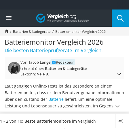
Die beliebtesten Vergleiche nach Kategorie
Vergleich
Elektronik
Powerstation
Batterien & Ladegeräte
Batteriemonitor Vergleich 2026
Monitor 32 Zoll 4K
Fernseher
Batteriemonitor Vergleich 2026
Drucker
Die besten Batterieprüfgeräte Im Vergleich.
Desktop-PC
Monitor
Von:
Jacob Lange
Redakteur
Diascanner
schreibt über:
Batterien & Ladegeräte
Laser-Multifunktionsdrucker
Lektorin:
Nele B.
Powerline-Adapter
Powerstation mit Solarpanel
Laut gängigen Online-Tests ist das Besondere an einem
Gaming-PC
Batteriemonitor, dass er dem Benutzer genaue Informationen
Soundbar
über den Zustand der
Batterie
liefert, um eine optimale
17-Zoll-Laptop
Leistung und Lebensdauer zu gewährleisten. Im Gegensatz
Satellitenschüssel
zu einfachen Spannungsmessgeräten,
die nur die Spannung
Gaming-Headset
der Batterie anzeigen
, kann ein Batteriemonitor den
1 - 2 von 10:
Beste Batteriemonitore
im Vergleich
Schnurloses Telefon
tatsächlichen Ladezustand der Batterie genau bestimmen.