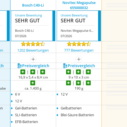
Novitec Megapulse
Bosch ‎C40-Li
655000032
Unsere Bewertung
Unsere Bewertung
SEHR GUT
SEHR GUT
Bosch ‎C40-Li
Novitec Megapulse 655000032
07/2026
07/2026
en
1202 Bewertungen
777 Bewertungen
nzeigen
mehr anzeigen
mehr anzeigen
ch
Preis­vergleich
Preis­vergleich
16,9 x 5,4 x 8,H cm
9 x 10 x 3 cm
gabe
ca. 1.400 g
190 g
•
•
6 V
12 V
•
12 V
•
•
en
Gel-Batterien
Gelbatterien
•
•
SLI-Batterien
Blei-Säure-Batterien
•
EFB-Batterien