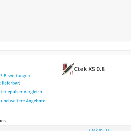
Ctek XS 0.8
83 Bewertungen
t lieferbar
)
tteriepulser Vergleich
h und weitere Angebote
ils
Ctek XS 0.8