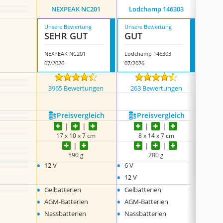
Cptdc
NEXPEAK NC201
Lodchamp 146303
Batte
Unsere Bewertung
Unsere Bewertung
Unsere
SEHR GUT
GUT
GUT
NEXPEAK NC201
Lodchamp 146303
07/2026
07/2026
07/202
3965 Bewertungen
263 Bewertungen
62 
Preis­vergleich
Preis­vergleich
P
17 x 10 x 7 cm
8 x 14 x 7 cm
1
590 g
280 g
•
•
•
12 V
6 V
12 V
•
12 V
•
•
•
Gelbatterien
Gelbatterien
Gel-Ba
•
•
•
AGM-Batterien
AGM-Batterien
AGM-B
•
•
•
Nassbatterien
Nassbatterien
SLA-B