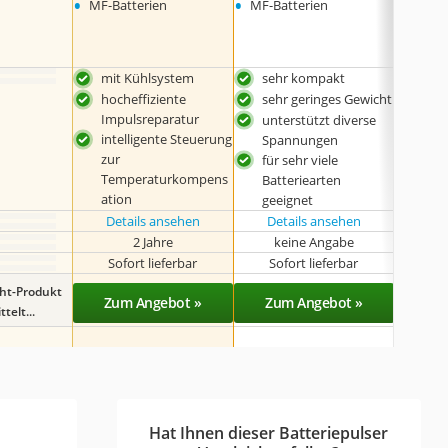
•
•
•
MF-Batterien
MF-Batterien
Blei-S
mit Kühlsystem
sehr kompakt
seh
hocheffiziente
sehr geringes Gewicht
mit
Impulsreparatur
Spi
unterstützt diverse
intelligente Steuerung
ein
Spannungen
zur
Rep
für sehr viele
Temperaturkompens
viel
Batteriearten
ation
Ein
geeignet
Details ansehen
Details ansehen
Det
2 Jahre
keine Angabe
Sofort lieferbar
Sofort lieferbar
Sof
ght-Produkt
Zum Angebot »
Zum Angebot »
Zu
telt...
Hat Ihnen dieser Batteriepulser