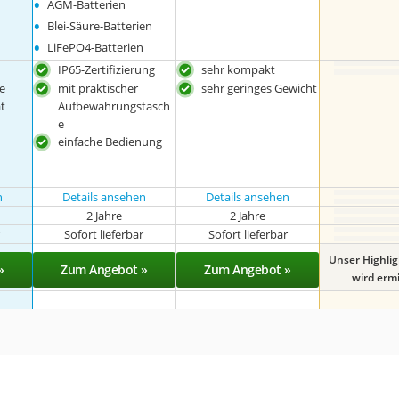
•
AGM-Batterien
•
Blei-Säure-Batterien
•
LiFePO4-Batterien
IP65-Zertifizierung
sehr kompakt
e
mit praktischer
sehr geringes Gewicht
t
Aufbewahrungstasch
e
einfache Bedienung
n
Details ansehen
Details ansehen
2 Jahre
2 Jahre
r
Sofort lieferbar
Sofort lieferbar
Unser Highli
»
Zum Angebot »
Zum Angebot »
wird ermit