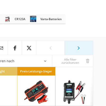
CR123A
Varta-Batterien
Alle Filter
eren nach
zurücksetzen
ight
Preis-Leistungs-Sieger