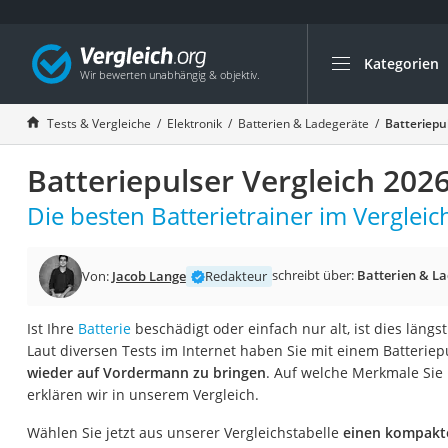
Kategorien
Die beliebtesten V
Elektronik
Tests & Vergleiche
Elektronik
Batterien & Ladegeräte
Batteriepu
Powerstation
Batteriepulser Vergleich 202
Monitor 32 Zoll 4K
Fernseher
Die besten Batterietrainer im Vergleic
Drucker
Desktop-PC
schreibt über:
Batterien & L
Von:
Jacob Lange
Redakteur
Monitor
Ist Ihre
Batterie
beschädigt oder einfach nur alt, ist dies längs
Diascanner
Laut diversen Tests im Internet haben Sie mit einem Batteriepu
Laser-Multifunkti
wieder auf Vordermann zu bringen
. Auf welche Merkmale Sie
erklären wir in unserem Vergleich.
Powerline-Adapter
Powerstation mit 
Wählen Sie jetzt aus unserer Vergleichstabelle
einen kompakte