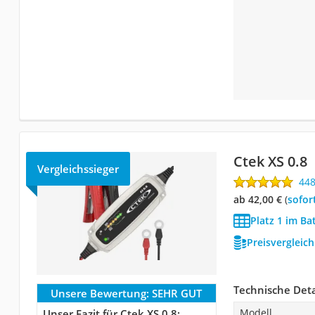
Ctek XS 0.8
Vergleichssieger
44
ab 42,00 €
(
Sofor
Platz 1 im Ba
Preisvergleic
Technische Deta
Unsere Bewertung:
SEHR GUT
Modell
Unser Fazit für Ctek XS 0.8: