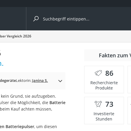
ergleiche nach Kategorie
lser Vergleich 2026
6
Fakten zum 
h.
86
adegeräte
Lektorin:
Janina S.
Recherchierte
Produkte
t kein Grund, sie aufzugeben.
73
lser die Möglichkeit, die
Batterie
onsdrucker
 beim Kauf achten müssen,
Investierte
Stunden
Solarpanel
n Batteriepulser
, um diesen