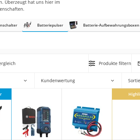
. Überzeugt hat uns hier im
genschaften.
nnschalter
Batteriepulser
Batterie-Aufbewahrungsboxen
on
rgleich
Produkte filtern
Euro
chuko
Kundenwertung
Sorti
r
Highl