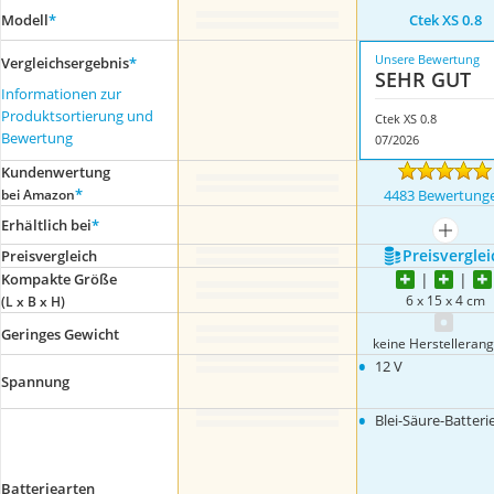
Modell
*
Ctek XS 0.8
Unsere Bewertung
Vergleichsergebnis
*
SEHR GUT
Informationen zur
Produktsortierung und
Ctek XS 0.8
Bewertung
07/2026
Kundenwertung
*
bei Amazon
4483 Bewertung
Erhältlich bei
*
mehr a
Preis­verglei
Preis­vergleich
Kompakte Größe
6 x 15 x 4 cm
(L x B x H)
Geringes Gewicht
keine Herstelleran
•
12 V
Spannung
•
Blei-Säure-Batteri
Batteriearten