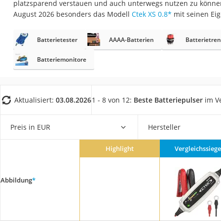
platzsparend verstauen und auch unterwegs nutzen zu können
Gaming-PC
August 2026 besonders das Modell
Ctek XS 0.8
*
mit seinen Ei
Soundbar
17-Zoll-Laptop
Batterietester
AAAA-Batterien
Batterietre
Satellitenschüssel
Batteriemonitore
Gaming-Headset
Schnurloses Telef
Aktualisiert:
03.08.2026
1 - 8 von 12:
Beste Batteriepulser
im Ve
Tablets unter 200 
Ladekabel Typ 2 S
Preis in EUR
Hersteller
Lichtwecker
Acer Aspire
Highlight
Vergleichssiege
Service
Abbildung
*