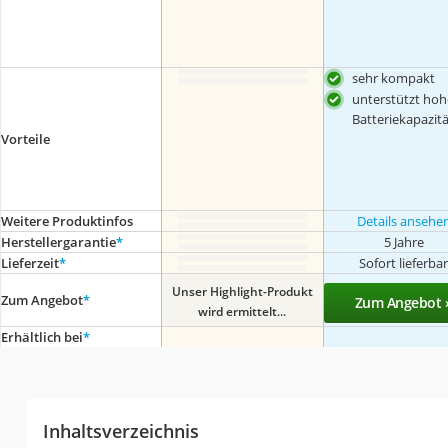
sehr kompakt
unterstützt hoh
Batteriekapazitä
Vorteile
Weitere Produktinfos
Details ansehe
Herstellergarantie
*
5 Jahre
Lieferzeit
*
Sofort lieferba
Unser Highlight-Produkt
Zum Angebot
*
Zum Angebot 
wird ermittelt...
Erhältlich bei
*
Inhaltsverzeichnis