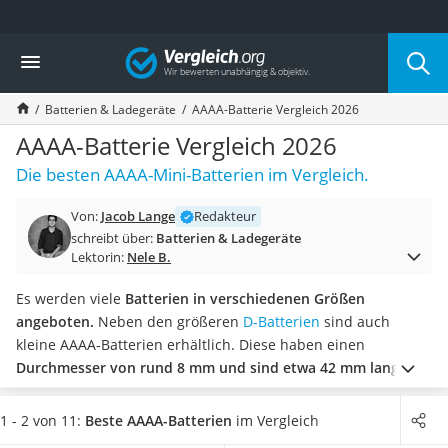
Die beliebtesten Vergleiche nach Kategorie
Vergleich
Elektronik
Powerstation
Batterien & Ladegeräte
AAAA-Batterie Vergleich 2026
Monitor 32 Zoll 4K
Fernseher
AAAA-Batterie Vergleich 2026
Drucker
Die besten AAAA-Mini-Batterien im Vergleich.
Desktop-PC
Monitor
Von:
Jacob Lange
Redakteur
Diascanner
schreibt über:
Batterien & Ladegeräte
Laser-Multifunktionsdrucker
Lektorin:
Nele B.
Powerline-Adapter
Powerstation mit Solarpanel
Es werden viele
Batterien in verschiedenen Größen
Gaming-PC
angeboten.
Neben den größeren
D-Batterien
sind auch
Soundbar
kleine AAAA-Batterien erhältlich. Diese haben einen
17-Zoll-Laptop
Durchmesser von rund 8 mm und sind etwa 42 mm lang.
Satellitenschüssel
Dadurch eigenen sie sich gängigen Online-Tests zufolge
Gaming-Headset
perfekt für elektronische Geräte, welche kein großes
1 - 2 von 11:
Beste AAAA-Batterien
im Vergleich
Schnurloses Telefon
Batteriefach besitzen.
Wählen Sie jetzt
eine AAAA-Batterie