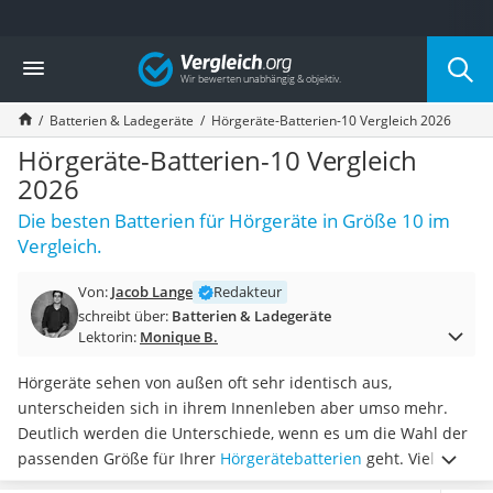
Die beliebtesten Vergleiche nach Kategorie
Vergleich
Elektronik
Powerstation
Batterien & Ladegeräte
Hörgeräte-Batterien-10 Vergleich 2026
Monitor 32 Zoll 4K
Fernseher
Hörgeräte-Batterien-10 Vergleich
Drucker
2026
Desktop-PC
Die besten Batterien für Hörgeräte in Größe 10 im
Monitor
Vergleich.
Diascanner
Laser-Multifunktionsdrucker
Von:
Jacob Lange
Redakteur
Powerline-Adapter
schreibt über:
Batterien & Ladegeräte
Powerstation mit Solarpanel
Lektorin:
Monique B.
Gaming-PC
Soundbar
Hörgeräte sehen von außen oft sehr identisch aus,
17-Zoll-Laptop
unterscheiden sich in ihrem Innenleben aber umso mehr.
Satellitenschüssel
Deutlich werden die Unterschiede, wenn es um die Wahl der
Gaming-Headset
passenden Größe für Ihrer
Hörgerätebatterien
geht. Viele
Schnurloses Telefon
Anbieter bieten Sets für einen großen Vorrat an und viele