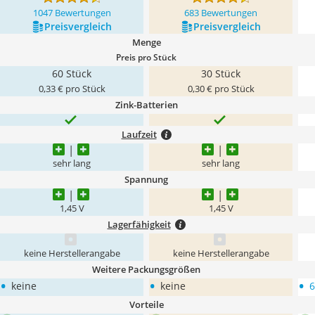
1047 Bewertungen
683 Bewertungen
Preis­vergleich
Preis­vergleich
Menge
Preis pro Stück
60 Stück
30 Stück
0,33 € pro Stück
0,30 € pro Stück
Zink-Batterien
Laufzeit
sehr lang
sehr lang
Spannung
1,45 V
1,45 V
Lagerfähigkeit
keine Herstellerangabe
keine Herstellerangabe
Weitere Packungsgrößen
•
•
•
keine
keine
6
Vorteile